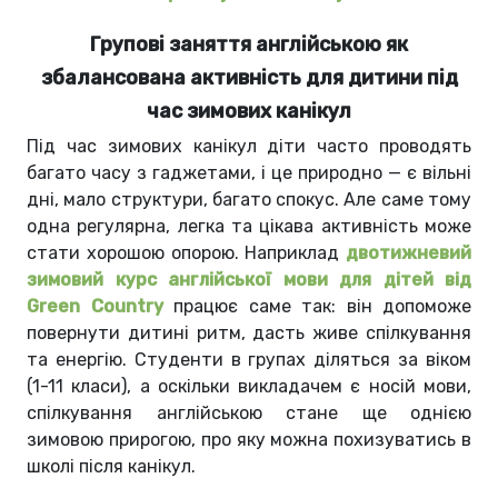
Групові заняття англійською як
збалансована активність для дитини під
час зимових канікул
Під час зимових канікул діти часто проводять
багато часу з гаджетами, і це природно — є вільні
дні, мало структури, багато спокус. Але саме тому
одна регулярна, легка та цікава активність може
стати хорошою опорою. Наприклад
двотижневий
зимовий курс англійської мови для дітей від
Green Country
працює саме так: він допоможе
повернути дитині ритм, дасть живе спілкування
та енергію. Студенти в групах діляться за віком
(1-11 класи), а оскільки викладачем є носій мови,
спілкування англійською стане ще однією
зимовою прирогою, про яку можна похизуватись в
школі після канікул.