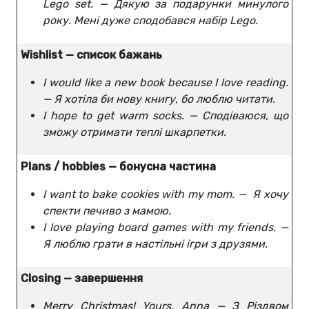
Lego set. — Дякую за подарунки минулого
року. Мені дуже сподобався набір Lego.
Wishlist — список бажань
I would like a new book because I love reading.
— Я хотіла би нову книгу, бо люблю читати.
I hope to get warm socks. — Сподіваюся, що
зможу отримати теплі шкарпетки.
Plans / hobbies — бонусна частина
I want to bake cookies with my mom. — Я хочу
спекти печиво з мамою.
I love playing board games with my friends. —
Я люблю грати в настільні ігри з друзями.
Closing — завершення
Merry Christmas! Yours, Anna — З Різдвом