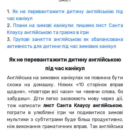
1.
Як не перевантажити дитину англійською під
час канікул
2.
Плани на зимові канікули: пишемо лист Санта
Клаусу англійською та граємо в ігри
3.
Групові
заняття англійською як збалансована
активність для дитини під час зимових канікул
Як не перевантажити дитину англійською
під час канікул
Англійська на зимових канікулах не повинна бути
схожа на домашку. Ніяких «10 сторінок вправ
щодня», «повтори всі часи» чи «вивчи слова, бо
забудеш». Діти легко засвоюють мову через дії,
тож написати
лист Санта Клаусу англійською
,
пограти в улюблені ігри чи подивитися зимові
мультики з субтитрами буде більш продуктивно,
ніж виконання граматичних вправ. Так англійська