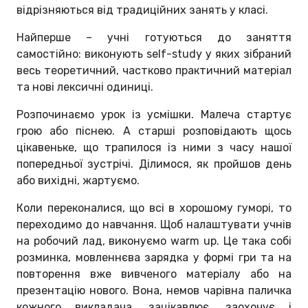
відрізняються від традиційних занять у класі.
Найперше – учні готуються до заняття
самостійно: виконують self-study у яких зібраний
весь теоретичний, частково практичний матеріал
та нові лексичні одиниці.
Розпочинаємо урок із усмішки. Малеча стартує
грою або піснею. А старші розповідають щось
цікавеньке, що трапилося із ними з часу нашої
попередньої зустрічі. Ділимося, як пройшов день
або вихідні, жартуємо.
Коли переконалися, що всі в хорошому гуморі, то
переходимо до навчання. Щоб налаштувати учнів
на робочий лад, виконуємо warm up. Це така собі
розминка, мовленнєва зарядка у формі гри та на
повторення вже вивченого матеріалу або на
презентацію нового. Вона, немов чарівна паличка
кожного викладача, зацікавлює, заохочує і