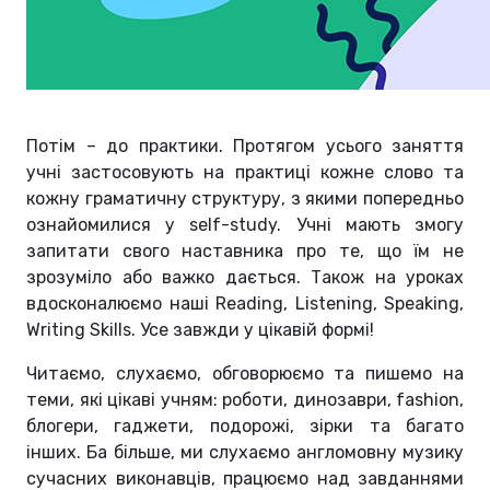
Потім – до практики. Протягом усього заняття
учні застосовують на практиці кожне слово та
кожну граматичну структуру, з якими попередньо
ознайомилися у self-study. Учні мають змогу
запитати свого наставника про те, що їм не
зрозуміло або важко дається. Також на уроках
вдосконалюємо наші Reading, Listening, Speaking,
Writing Skills. Усе завжди у цікавій формі!
Читаємо, слухаємо, обговорюємо та пишемо на
теми, які цікаві учням: роботи, динозаври, fashion,
блогери, гаджети, подорожі, зірки та багато
інших. Ба більше, ми слухаємо англомовну музику
сучасних виконавців, працюємо над завданнями