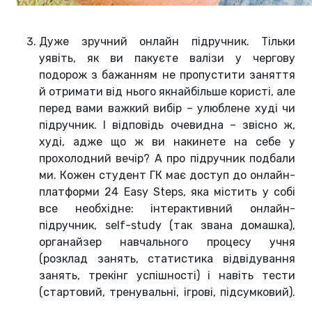
Дуже зручний онлайн підручник. Тільки
уявіть, як ви пакуєте валізи у чергову
подорож з бажанням не пропустити заняття
й отримати від нього якнайбільше користі, але
перед вами важкий вибір – улюблене худі чи
підручник. І відповідь очевидна – звісно ж,
худі, адже що ж ви накинете на себе у
прохолодний вечір? А про підручник подбали
ми. Кожен студент ГК має доступ до онлайн-
платформи 24 Easy Steps, яка містить у собі
все необхідне: інтерактивний онлайн-
підручник, self-study (так звана домашка),
органайзер навчального процесу учня
(розклад занять, статистика відвідування
занять, трекінг успішності) і навіть тести
(стартовий, тренувальні, ігрові, підсумковий).