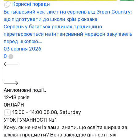
Корисні поради
Батьківський чек-лист на серпень від Green Country:
Н
що підготувати до школи крім рюкзака
а
Серпень у багатьох родинах традиційно
К
перетворюється на інтенсивний марафон закупівель
а
перед школою.…
3
03 серпня 2026
0
Англомовні події..
12-18 років
ОНЛАЙН
13:00 - 14:00
08.08, Saturday
УРОК ГУМАННОСТІ №1
Кому, як не нам із вами, знати, що освіта ширша за
шкільні предмети? Вона закладає цінності, які