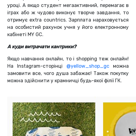
уроці. А якщо студент мегаактивний, перемагає в
іграх або ж чудово виконує творче завдання, то
отримує extra countrics. Зарплата нараховується
на особистий рахунок учня у його електронному
кабінеті MY GC.
А куди витрачати кантрики?
Якщо навчання онлайн, то і shopping теж онлайн!
На Instagram-сторінці
@yellow_shop_gc
можна
замовити все, чого душа забажає! Також покупку
можна здійснити у крамничці будь-якої філії ГК.