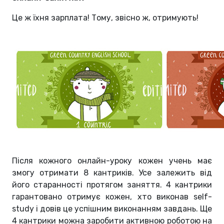
Це ж їхня зарплата! Тому, звісно ж, отримують!
Після кожного онлайн-уроку кожен учень має
змогу отримати 8 кантриків. Усе залежить від
його старанності протягом заняття. 4 кантрики
гарантовано отримує кожен, хто виконав self-
study і довів це успішним виконанням завдань. Ще
4 кантрики можна заробити активною роботою на