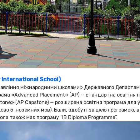
International School)
«Управління міжнародними школами» Державного Департа
грама «Advanced Placement» (AP) — стандартна освітня 
one» (AP Capstone) — розширена освітня програма для у
ово 5 іноземних мов). Бали, здобуті за цією програмою,
ла також має програму “IB Diploma Programme”.