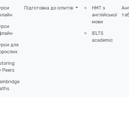
урси
Підготовка до іспитів
НМТ з
Ан
нлайн
англійської
таб
мови
урси
флайн
IELTS
academic
урси для
орослих
utoring
y Peers
ambridge
aths