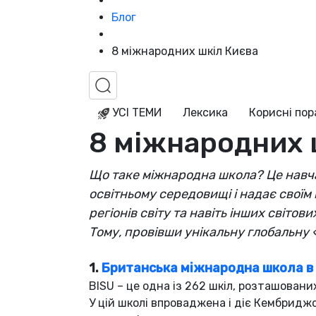
Блог
8 міжнародних шкіл Києва
УСІ ТЕМИ
Лексика
Корисні по
8 міжнародних 
Що таке міжнародна школа? Це навча
освітньому середовищі і надає своїм
регіонів світу та навіть інших світов
Т
ому, провівши унікальну глобальну 
1.
Британська міжнародна школа в Ук
BISU – це одна із 262 шкіл, розташованих
У цій школі впроваджена і діє Кембриджс