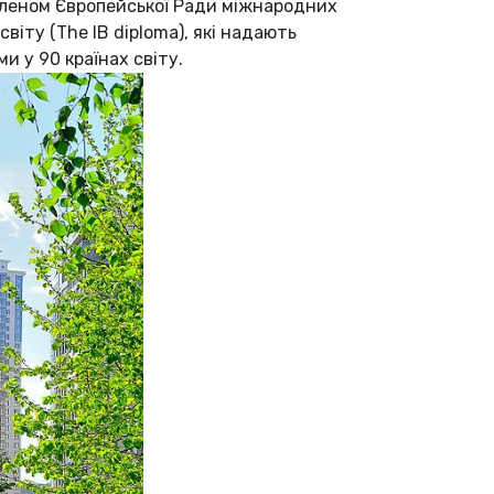
 членом Європейської Ради міжнародних
іту (The IB diploma), які надають
и у 90 країнах світу.