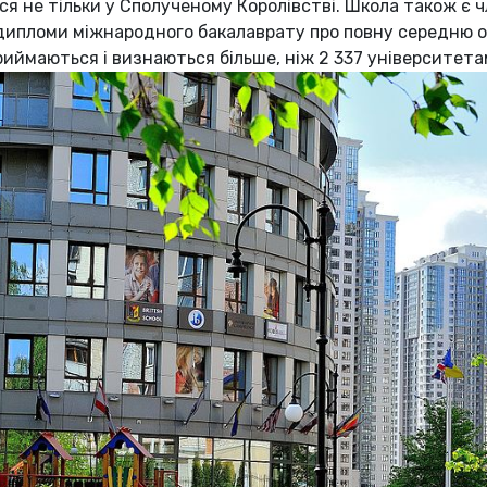
я не тільки у Сполученому Королівстві. Школа також є
дипломи міжнародного бакалаврату про повну середню осв
иймаються і визнаються більше, ніж 2 337 університетам