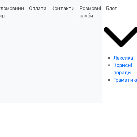
гломовний
Оплата
Контакти
Розмовні
Блог
ір
клуби
Лексика
Корисні
поради
Граматик