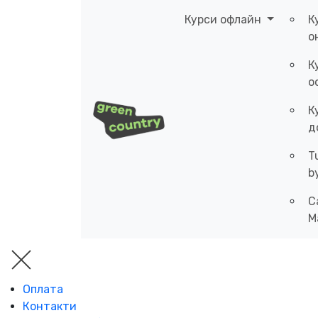
Курси офлайн
К
о
К
о
К
д
T
b
C
M
Оплата
Контакти