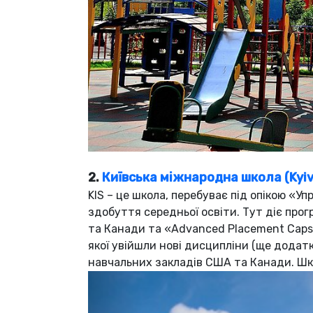
2.
Київська міжнародна школа (Kyiv 
KIS – це школа, перебуває під опікою 
здобуття середньої освіти. Тут діє про
та Канади та «Advanced Placement Capst
якої увійшли нові дисципліни (ще додатк
навчальних закладів США та Канади. Шко