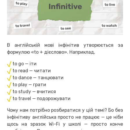
В англійській мові інфінітив утворюється за
формулою «to + дієслово». Наприклад,
to go — іти
to read — читати
to dance — танцювати
to play — грати
to study — вчитися
to travel — подорожувати
Чому нам потрібно розбиратися у цій темі? Бо без
інфінітиву англійська просто не працює — це ніби
щось на зразок Wi-Fi у школі — просто конче