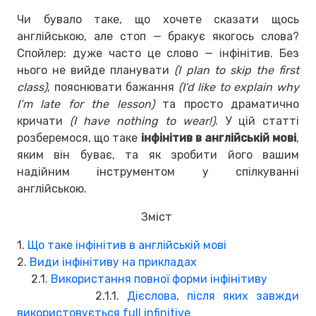
Чи бувало таке, що хочете сказати щось
англійською, але стоп — бракує якогось слова?
Спойлер: дуже часто це слово — інфінітив. Без
нього не вийде планувати
(I plan to skip the first
class)
, пояснювати бажання
(I’d like to explain why
I’m late for the lesson)
та просто драматично
кричати
(I have nothing to wear!)
. У цій статті
розберемося, що таке
інфінітив в англійській мові
,
яким він буває, та як зробити його вашим
надійним інструментом у спілкуванні
англійською.
Зміст
1.
Що таке інфінітив в англійській мові
2.
Види інфінітиву на прикладах
2.1.
Використання повної форми інфінітиву
2.1.1.
Дієслова, після яких завжди
використовується full infinitive