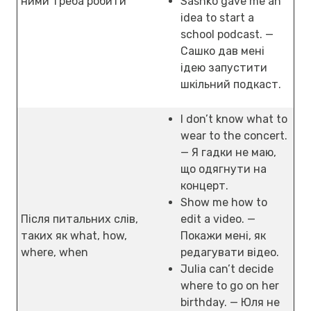
ними треба робити
Sashko gave me an
idea to start a
school podcast. —
Сашко дав мені
ідею запустити
шкільний подкаст.
I don’t know what to
wear to the concert.
— Я гадки не маю,
що одягнути на
концерт.
Show me how to
Після питальних слів,
edit a video. —
таких як what, how,
Покажи мені, як
where, when
редагувати відео.
Julia can’t decide
where to go on her
birthday. — Юля не