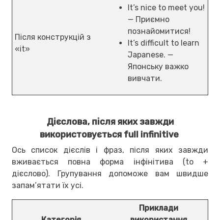
It’s nice to meet you!
— Приємно
познайомитися!
Після конструкцій з
It’s difficult to learn
«it»
Japanese. —
Японську важко
вивчати.
Дієслова, після яких завжди
використовується full infinitive
Ось список дієслів і фраз, після яких завжди
вживається повна форма інфінітива (to +
дієслово). Групування допоможе вам швидше
запам’ятати їх усі.
Приклади
Категорія
використання