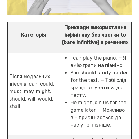
Приклади використання
Категорія
інфінітиву без частки to
(bare infinitive) в реченнях
I can play the piano. — Я
вмію грати на піаніно.
You should study harder
Після модальних
for the test. — Тобі слід
дієслів: can, could,
краще готуватися до
must, may, might,
тесту.
should, will, would,
He might join us for the
shall
game later. — Можливо
він приєднається до
нас у грі пізніше.