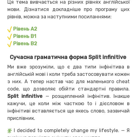
Ця тема вивчається на різних рівнях англійської
мови. Дізнатися докладніше про програму цих
рівнів, можна за наступними посиланнями:
Рівень А2
Рівень В1
Рівень В2
Сучасна граматична форма Split infinitive
Ми вже зрозуміли, що є два типи інфінітива в
англійській мові і коли треба застосовувати кожен
з них. А тепер настав час для маленького cheat
code, що дозволяє обійти стандартні правила.
Split infinitive
— розщеплений інфінітив. Інакше
кажучи, це коли між часткою to і дієсловом в
інфінітиві вставляється ще якесь слово, зазвичай
прислівник.
I decided to completely change my lifestyle. — Я