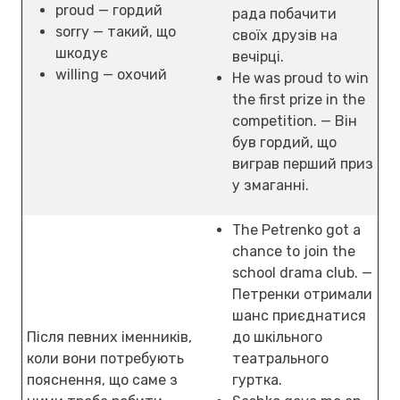
proud — гордий
рада побачити
sorry — такий, що
своїх друзів на
шкодує
вечірці.
willing — охочий
He was proud to win
the first prize in the
competition. — Він
був гордий, що
виграв перший приз
у змаганні.
The Petrenko got a
chance to join the
school drama club. —
Петренки отримали
шанс приєднатися
Після певних іменників,
до шкільного
коли вони потребують
театрального
пояснення, що саме з
гуртка.