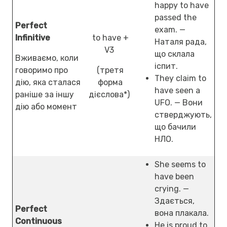
happy to have
passed the
Perfect
exam. —
Infinitive
to have +
Наталя рада,
V3
що склала
Вживаємо, коли
іспит.
говоримо про
(третя
They claim to
дію, яка сталася
форма
have seen a
раніше за іншу
дієслова*)
UFO. — Вони
дію або момент
стверджують,
що бачили
НЛО.
She seems to
have been
crying. —
Здається,
Perfect
вона плакала.
Continuous
He is proud to