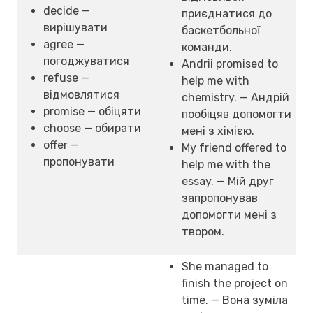
decide —
приєднатися до
вирішувати
баскетбольної
agree —
команди.
погоджуватися
Andrii promised to
refuse —
help me with
відмовлятися
chemistry. — Андрій
promise — обіцяти
пообіцяв допомогти
choose — обирати
мені з хімією.
offer —
My friend offered to
пропонувати
help me with the
essay. — Мій друг
запропонував
допомогти мені з
твором.
She managed to
finish the project on
time. — Вона зуміла