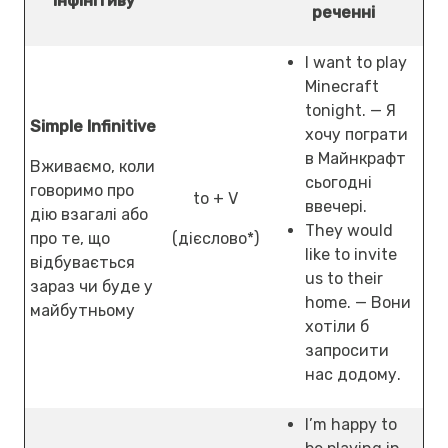
інфінітиву
реченні
I want to play
Minecraft
tonight. — Я
Simple Infinitive
хочу пограти
в Майнкрафт
Вживаємо, коли
сьогодні
говоримо про
to + V
ввечері.
дію взагалі або
They would
про те, що
(дієслово*)
like to invite
відбувається
us to their
зараз чи буде у
home. — Вони
майбутньому
хотіли б
запросити
нас додому.
I’m happy to