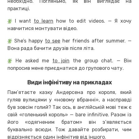
необхідно. Погляньмо, як він виглядає на
практиці.
I want
to learn
how to edit videos. — Я хочу
навчитися монтувати відео.
She’s happy
to see
her friends after summer. —
Вона рада бачити друзів після літа.
He asked me
to join
the group chat. — Він
попросив мене приєднатися до групового чату.
Види інфінітиву на прикладах
Пам’ятаєте казку Андерсена про короля, який
гуляв вулицями у «новому вбранні», а насправді
був зовсім голий? Так ось, в англійській мові теж є
свій «голенький король» — bare infinitive. Разом із
його «одягненим братом» він з’являється
буквально всюди. Тож давайте розбирати, чим
відрізняється один інфінітив від іншого.