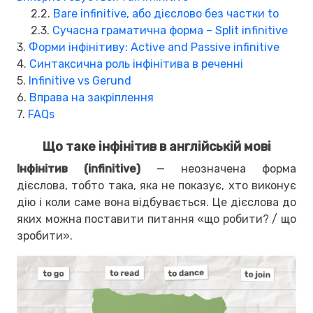
2.2.
Bare infinitive, або дієслово без частки to
2.3.
Сучасна граматична форма – Split infinitive
3.
Форми інфінітиву: Active and Passive infinitive
4.
Синтаксична роль інфінітива в реченні
5.
Infinitive vs Gerund
6.
Вправа на закріплення
7.
FAQs
Що таке інфінітив в англійській мові
Інфінітив (infinitive)
— неозначена форма
дієслова, тобто така, яка не показує, хто виконує
дію і коли саме вона відбувається. Це дієслова до
яких можна поставити питання «що робити? / що
зробити».