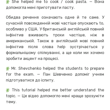
She helped me to cook / cook pasta. — Вона
допомогла мені приготувати пасту.
Обидва речення означають одне й те саме. У
сучасній повсякденній мові частіше опускають to,
особливо у США. У британській англійській повний
інфінітив вживають трохи частіше, ніж в
американській. Також в англійській мові повний
інфінітив після слова help зустрічається у
формальнішому спілкуванні, а ще коли ми хочемо
зробити акцент на процесі.
Mr. Shevchenko helped the students to prepare
for the exam. — Пан Шевченко допоміг учням
підготуватися до іспиту.
This tutorial helped me better understand the
topic. — Це відео допомогло мені краще зрозуміти
тему.