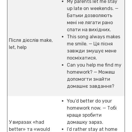
My parents let me stay
up late on weekends. —
Батьки дозволяють
мені не лягати рано
спати на вихідних.
This song always makes
Після дієслів make,
me smile. — Ця пісня
let, help
завжди змушує мене
посміхатися.
Can you help me find my
homework? — Можеш
допомогти знайти
домашнє завдання?
You’d better do your
homework now. — Тобі
краще зробити
У виразах «had
домашку зараз.
better» та «would
I’d rather stay at home