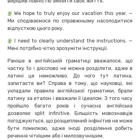
вирішив повністю змінити своє життя.
We hope to truly enjoy our vacation this year. —
Ми сподіваємося по справжньому насолодитися
відпусткою цього року.
I need to clearly understand the instructions. —
Мені потрібно чітко зрозуміти інструкції.
Раніше в англійській граматиці вважалося, що
частку to і дієслово не можна розділяти, адже в
латині це неможливо. До чого тут латина,
запитаєте ви? Справа в тому, що науковці, які
укладали правила англійської граматики, брали
латину за еталон і вважали її ідеалом. З того часу
пройшло багато років і сучасна англійська
дозволяє split infinitive. Більшість мовознавців
погоджуються, що розщеплений інфінітив не може
бути помилкою, адже іноді розділення робить
речення чіткішим або і милозвучнішим.