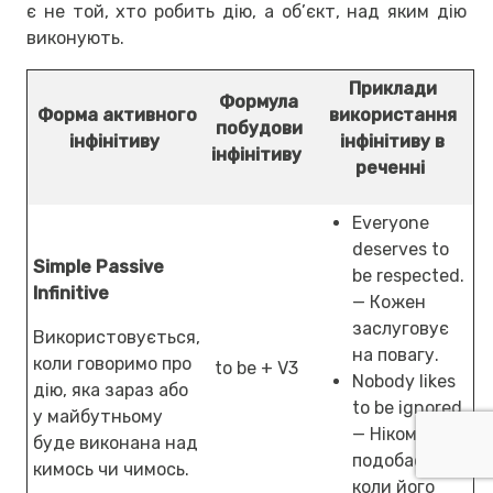
є не той, хто робить дію, а об’єкт, над яким дію
виконують.
Приклади
Формула
Форма активного
використання
побудови
інфінітиву
інфінітиву в
інфінітиву
реченні
Everyone
deserves to
Simple Passive
be respected.
Infinitive
— Кожен
заслуговує
Використовується,
на повагу.
коли говоримо про
to be + V3
Nobody likes
дію, яка зараз або
to be ignored.
у майбутньому
— Нікому не
буде виконана над
подобається,
кимось чи чимось.
коли його