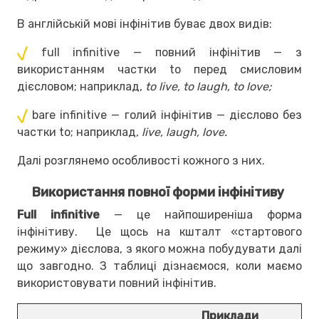
В англійській мові інфінітив буває двох видів:
full infinitive — повний інфінітив — з
використанням частки to перед смисловим
дієсловом; наприклад,
to live, to laugh, to love;
bare infinitive — голий інфінітив — дієслово без
частки to; наприклад,
live, laugh, love.
Далі розглянемо особливості кожного з них.
Використання повної форми інфінітиву
Full infinitive
— це найпоширеніша форма
інфінітиву. Це щось на кшталт «стартового
режиму» дієслова, з якого можна побудувати далі
що завгодно. З таблиці дізнаємося, коли маємо
використовувати повний інфінітив.
Приклади