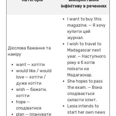
інфінітиву в реченнях
I want to buy this
magazine. — Я хочу
купити цей
журнал.
I wish to travel to
Дієслова бажання та
Madagascar next
наміру
year. — Наступного
року я б хотів
want — хотіти
поїхати на
would like / would
Мадагаскар.
love — хотіти /
She hopes to pass
дуже хотіти
the exam. — Вона
wish — бажати,
сподівається
хотіти
скласти іспит.
hope —
Lesia intends to
сподіватися
start her own news
plan — планувати