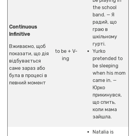
be playing in
the school
band. — Я
радий, що
Continuous
граю в
Infinitive
шкільному
гурті.
Вживаємо, щоб
to be + V-
Yurko
показати, що дія
ing
pretended to
відбувається
be sleeping
саме зараз або
when his mom
була в процесі в
came in. —
певний момент
Юрко
прикинувся,
що спить,
коли мама
зайшла.
Natalia is