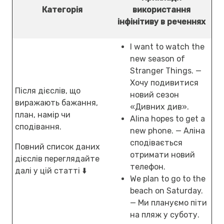
Категорія
використання
інфінітиву в реченнях
I want to watch the
new season of
Stranger Things. —
Хочу подивитися
Після дієслів, що
новий сезон
виражають бажання,
«Дивних див».
план, намір чи
Alina hopes to get a
сподівання.
new phone. — Аліна
сподівається
Повний список даних
отримати новий
дієслів переглядайте
телефон.
далі у цій статті ⬇️
We plan to go to the
beach on Saturday.
— Ми плануємо піти
на пляж у суботу.