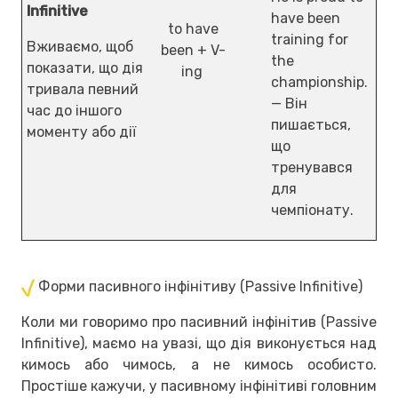
Infinitive
have been
to have
training for
Вживаємо, щоб
been + V-
the
показати, що дія
ing
championship.
тривала певний
— Він
час до іншого
пишається,
моменту або дії
що
тренувався
для
чемпіонату.
Форми пасивного інфінітиву (Passive Infinitive)
Коли ми говоримо про пасивний інфінітив (Passive
Infinitive), маємо на увазі, що дія виконується над
кимось або чимось, а не кимось особисто.
Простіше кажучи, у пасивному інфінітиві головним