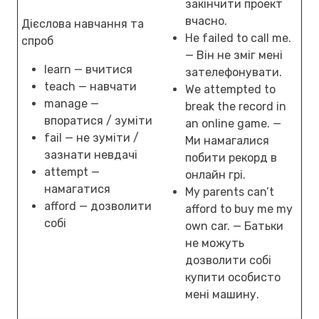
закінчити проект
вчасно.
Дієслова навчання та
He failed to call me.
спроб
— Він не зміг мені
learn — вчитися
зателефонувати.
teach — навчати
We attempted to
manage —
break the record in
впоратися / зуміти
an online game. —
fail — не зуміти /
Ми намагалися
зазнати невдачі
побити рекорд в
attempt —
онлайн грі.
намагатися
My parents can’t
afford — дозволити
afford to buy me my
собі
own car. — Батьки
не можуть
дозволити собі
купити особисто
мені машину.