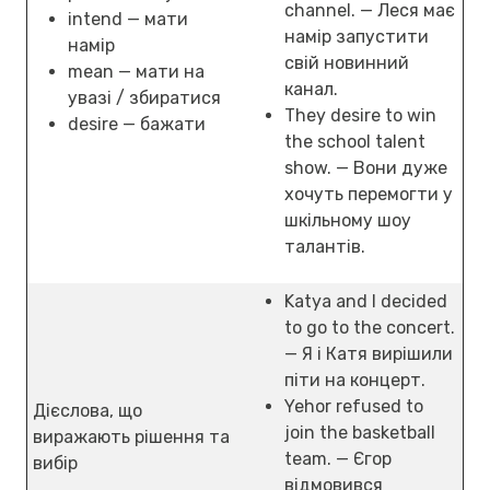
channel. — Леся має
intend — мати
намір запустити
намір
свій новинний
mean — мати на
канал.
увазі / збиратися
They desire to win
desire — бажати
the school talent
show. — Вони дуже
хочуть перемогти у
шкільному шоу
талантів.
Katya and I decided
to go to the concert.
— Я і Катя вирішили
піти на концерт.
Yehor refused to
Дієслова, що
join the basketball
виражають рішення та
team. — Єгор
вибір
відмовився