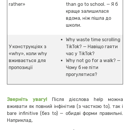
rather»
than go to school. — Я б
краще залишилася
вдома, ніж пішла до
школи.
Why waste time scrolling
У конструкціях з
TikTok? — Навіщо гаяти
«why», коли why
час у TikTok?
вживається для
Why not go for a walk? —
пропозиції
Чому б не піти
прогулятися?
Зверніть увагу!
Після дієслова help можна
вживати як повний інфінітив (з часткою to), так і
bare infinitive (без to) — обидві форми правильні.
Наприклад,