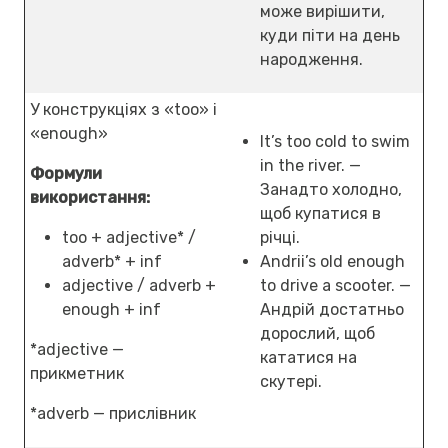
може вирішити,
куди піти на день
народження.
У конструкціях з «too» і
«enough»
It’s too cold to swim
in the river. —
Формули
Занадто холодно,
використання:
щоб купатися в
too + adjective* /
річці.
adverb* + inf
Andrii’s old enough
adjective / adverb +
to drive a scooter. —
enough + inf
Андрій достатньо
дорослий, щоб
*adjective —
кататися на
прикметник
скутері.
*adverb — прислівник