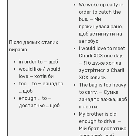
We woke up early in
order to catch the
bus. — Ми
прокинулася рано,
щоб встигнути на
автобус.
Після деяких сталих
I would love to meet
виразів
Charli XCX one day.
in order to — щоб
— Я б дуже хотіла
would like / would
зустрітися з Charli
love — хотів би
XCX колись.
too … to — занадто
The bag is too heavy
… щоб
to carry. — Сумка
enough … to —
занадто важка, щоб
достатньо … щоб
її нести.
My brother is old
enough to drive. —
Мій брат достатньо
дорослий, щоб