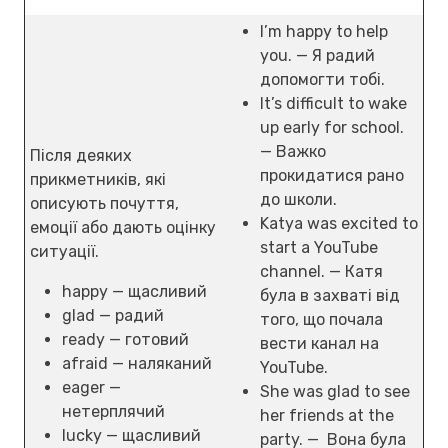
I’m happy to help
you. — Я радий
допомогти тобі.
It’s difficult to wake
up early for school.
— Важко
Після деяких
прокидатися рано
прикметників, які
до школи.
описують почуття,
Katya was excited to
емоції або дають оцінку
start a YouTube
ситуації.
channel. — Катя
happy — щасливий
була в захваті від
glad — радий
того, що почала
ready — готовий
вести канал на
afraid — наляканий
YouTube.
eager —
She was glad to see
нетерплячий
her friends at the
lucky — щасливий
party. — Вона була