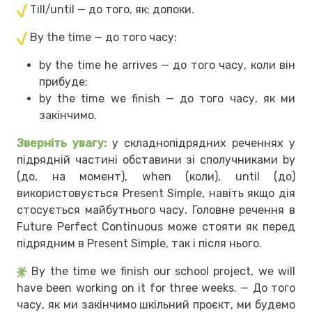
Till/until — до того, як; допоки.
By the time — до того часу:
by the time he arrives — до того часу, коли він
прибуде;
by the time we finish — до того часу, як ми
закінчимо.
Зверніть увагу:
у складнопідрядних реченнях у
підрядній частині обставини зі сполучниками by
(до, на момент), when (коли), until (до)
використовується Present Simple, навіть якщо дія
стосується майбутнього часу. Головне речення в
Future Perfect Continuous може стояти як перед
підрядним в Present Simple, так і після нього.
By the time we finish our school project, we will
have been working on it for three weeks. — До того
часу, як ми закінчимо шкільний проєкт, ми будемо