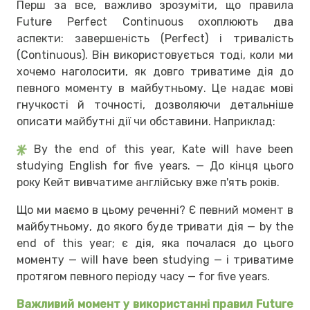
Перш за все, важливо зрозуміти, що правила
Future Perfect Continuous охоплюють два
аспекти: завершеність (Perfect) і тривалість
(Continuous). Він використовується тоді, коли ми
хочемо наголосити, як довго триватиме дія до
певного моменту в майбутньому. Це надає мові
гнучкості й точності, дозволяючи детальніше
описати майбутні дії чи обставини. Наприклад:
By the end of this year, Kate will have been
studying English for five years. — До кінця цього
року Кейт вивчатиме англійську вже п'ять років.
Що ми маємо в цьому реченні? Є певний момент в
майбутньому, до якого буде тривати дія — by the
end of this year; є дія, яка почалася до цього
моменту — will have been studying — і триватиме
протягом певного періоду часу — for five years.
Важливий момент у використанні правил Future