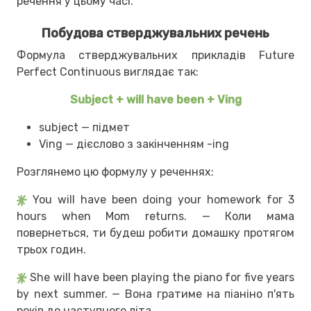
речення у цьому часі.
Побудова стверджувальних речень
Формула стверджувальних прикладів Future
Perfect Continuous виглядає так:
Subject + will have been + Ving
subject — підмет
Ving — дієслово з закінченням -ing
Розглянемо цю формулу у реченнях:
You will have been doing your homework for 3
hours when Mom returns. — Коли мама
повернеться, ти будеш робити домашку протягом
трьох годин.
She will have been playing the piano for five years
by next summer. — Вона гратиме на піаніно п'ять
років до наступного літа.