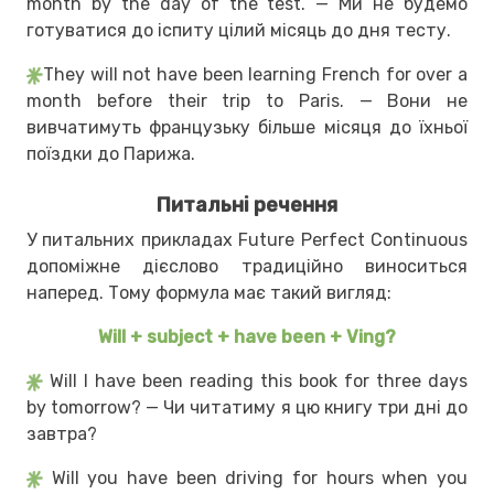
month by the day of the test. — Ми не будемо
готуватися до іспиту цілий місяць до дня тесту.
They will not have been learning French for over a
month before their trip to Paris. — Вони не
вивчатимуть французьку більше місяця до їхньої
поїздки до Парижа.
Питальні речення
У питальних прикладах Future Perfect Continuous
допоміжне дієслово традиційно виноситься
наперед. Тому формула має такий вигляд:
Will + subject + have been + Ving?
Will I have been reading this book for three days
by tomorrow? — Чи читатиму я цю книгу три дні до
завтра?
Will you have been driving for hours when you