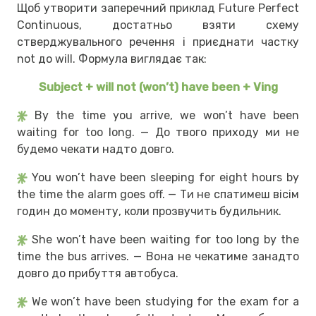
Щоб утворити заперечний приклад Future Perfect
Continuous, достатньо взяти схему
стверджувального речення і приєднати частку
not до will. Формула виглядає так:
Subject + will not (won’t) have been + Ving
By the time you arrive, we won’t have been
waiting for too long. — До твого приходу ми не
будемо чекати надто довго.
You won’t have been sleeping for eight hours by
the time the alarm goes off. — Ти не спатимеш вісім
годин до моменту, коли прозвучить будильник.
She won’t have been waiting for too long by the
time the bus arrives. — Вона не чекатиме занадто
довго до прибуття автобуса.
We won’t have been studying for the exam for a