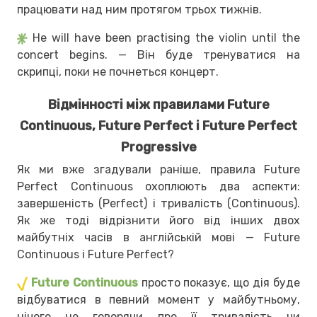
працювати над ним протягом трьох тижнів.
He will have been practising the violin until the
concert begins. — Він буде тренуватися на
скрипці, поки не почнеться концерт.
Відмінності між правилами Future
Continuous, Future Perfect і Future Perfect
Progressive
Як ми вже згадували раніше, правила Future
Perfect Continuous охоплюють два аспекти:
завершеність (Perfect) і тривалість (Continuous).
Як же тоді відрізнити його від інших двох
майбутніх часів в англійській мові — Future
Continuous і Future Perfect?
Future Continuous
просто показує, що дія буде
відбуватися в певний момент у майбутньому,
нічого не говорячи про її тривалість чи