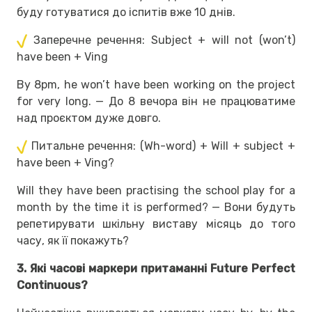
буду готуватися до іспитів вже 10 днів.
Заперечне речення: Subject + will not (won’t)
have been + Ving
By 8pm, he won’t have been working on the project
for very long. — До 8 вечора він не працюватиме
над проєктом дуже довго.
Питальне речення: (Wh-word) + Will + subject +
have been + Ving?
Will they have been practising the school play for a
month by the time it is performed? — Вони будуть
репетирувати шкільну виставу місяць до того
часу, як її покажуть?
3. Які часові маркери притаманні Future Perfect
Continuous?