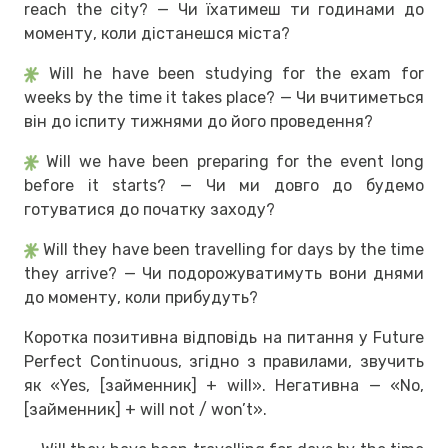
reach the city? — Чи їхатимеш ти годинами до
моменту, коли дістанешся міста?
Will he have been studying for the exam for
weeks by the time it takes place? — Чи вчитиметься
він до іспиту тижнями до його проведення?
Will we have been preparing for the event long
before it starts? — Чи ми довго до будемо
готуватися до початку заходу?
Will they have been travelling for days by the time
they arrive? — Чи подорожуватимуть вони днями
до моменту, коли прибудуть?
Коротка позитивна відповідь на питання у Future
Perfect Continuous, згідно з правилами, звучить
як «Yes, [займенник] + will». Негативна — «No,
[займенник] + will not / won’t».