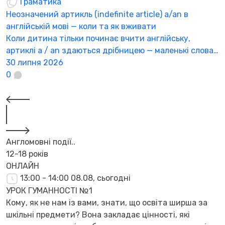
Граматика
Неозначений артикль (indefinite article) a/an в
M
англійській мові — коли та як вживати
а
Коли дитина тільки починає вчити англійську,
У
артиклі a / an здаються дрібницею — маленькі слова…
п
30 липня 2026
«
0
2
Англомовні події..
12-18 років
ОНЛАЙН
13:00 - 14:00
08.08, сьогодні
УРОК ГУМАННОСТІ №1
Кому, як не нам із вами, знати, що освіта ширша за
шкільні предмети? Вона закладає цінності, які