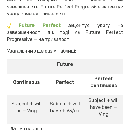
завершеність. Future Perfect Progressive акцентує
увагу саме на тривалості.
Future Perfect
акцентує увагу на
завершенності дії, тоді як Future Perfect
Progressive — на тривалості.
Узагальнимо ще раз у таблиці:
Future
Perfect
Continuous
Perfect
Continuous
Subject + will
Subject + will
Subject + will
have been +
be + Ving
have + V3/ed
Ving
Фокус на дії в