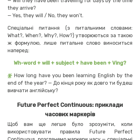
— Will they have been travelling for days by the time
they arrive?
— Yes, they will / No, they won’t.
Спеціальні питання (з питальними словами:
What?, When?, Why?, How?) утворюються за такою
ж формулою, лише питальне слово виноситься
наперед:
Wh-word + will + subject + have been + Ving?
How long have you been learning English by the
end of the year? — До кінця року як довго ти будеш
вивчати англійську?
Future Perfect Continuous: приклади
часових маркерів
Щоб вам ще легше було зрозуміти, коли
використовувати правила Future Perfect
Continuous, розглянемо маркери часу — спеціальні