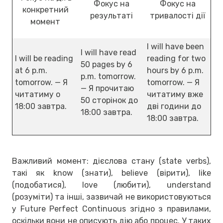
Фокус на
Фокус на
конкретний
результаті
тривалості дії
момент
I will have been
I will have read
I will be reading
reading for two
50 pages by 6
at 6 p.m.
hours by 6 p.m.
p.m. tomorrow.
tomorrow. — Я
tomorrow. — Я
— Я прочитаю
читатиму о
читатиму вже
50 сторінок до
18:00 завтра.
дві години до
18:00 завтра.
18:00 завтра.
Важливий момент: дієслова стану (state verbs),
такі як know (знати), believe (вірити), like
(подобатися), love (любити), understand
(розуміти) та інші, зазвичай не використовуються
у Future Perfect Continuous згідно з правилами,
оскільки вони не описують дію або процес. У таких