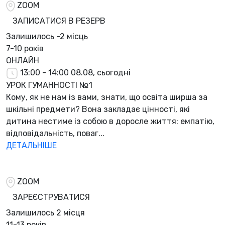
ZOOM
ЗАПИСАТИСЯ В РЕЗЕРВ
Залишилось
-2 місць
7-10 років
ОНЛАЙН
13:00 - 14:00
08.08, сьогодні
УРОК ГУМАННОСТІ №1
Кому, як не нам із вами, знати, що освіта ширша за
шкільні предмети? Вона закладає цінності, які
дитина нестиме із собою в доросле життя: емпатію,
відповідальність, поваг...
ДЕТАЛЬНІШЕ
ZOOM
ЗАРЕЄСТРУВАТИСЯ
Залишилось
2 місця
11-13 років