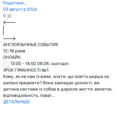
Родители…
2
03 августа 2026
0
АНГЛОЯЗЫЧНЫЕ СОБЫТИЯ
12-18 років
ОНЛАЙН
13:00 - 14:00
08.08, сьогодні
УРОК ГУМАННОСТІ №1
Кому, як не нам із вами, знати, що освіта ширша за
шкільні предмети? Вона закладає цінності, які
дитина нестиме із собою в доросле життя: емпатію,
відповідальність, поваг...
ДЕТАЛЬНІШЕ