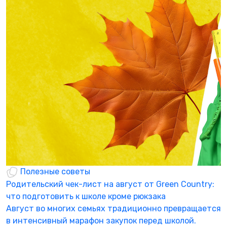
Полезные советы
Родительский чек-лист на август от Green Country:
Г
что подготовить к школе кроме рюкзака
б
Август во многих семьях традиционно превращается
«
в интенсивный марафон закупок перед школой.
с