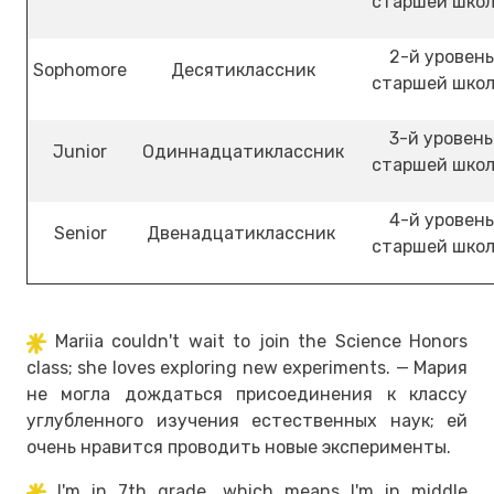
старшей шко
2-й уровень
Sophomore
Десятиклассник
старшей шко
3-й уровень
Junior
Одиннадцатиклассник
старшей шко
4-й уровень
Senior
Двенадцатиклассник
старшей шко
Mariia couldn't wait to join the Science Honors
class; she loves exploring new experiments. — Мария
не могла дождаться присоединения к классу
углубленного изучения естественных наук; ей
очень нравится проводить новые эксперименты.
I'm in 7th grade, which means I'm in middle