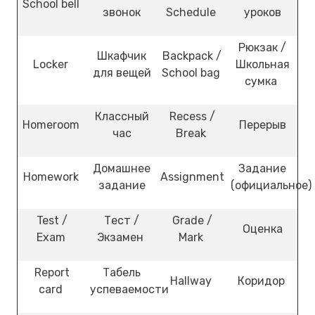
School bell
звонок
Schedule
уроков
Рюкзак /
Шкафчик
Backpack /
Locker
Школьная
для вещей
School bag
сумка
Классный
Recess /
Homeroom
Перерыв
час
Break
Домашнее
Задание
Homework
Assignment
задание
(официальное)
Test /
Тест /
Grade /
Оценка
Exam
Экзамен
Mark
Report
Табель
Hallway
Коридор
card
успеваемости