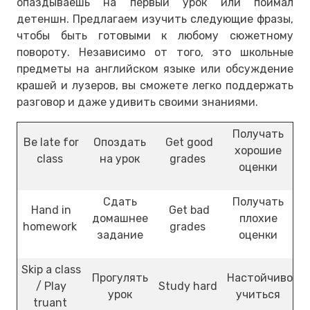
опаздываешь на первый урок или поймал
детеншн. Предлагаем изучить следующие фразы,
чтобы быть готовыми к любому сюжетному
повороту. Независимо от того, это школьные
предметы на английском языке или обсуждение
крашей и лузеров, вы сможете легко поддержать
разговор и даже удивить своими знаниями.
Получать
Be late for
Опоздать
Get good
хорошие
class
на урок
grades
оценки
Сдать
Получать
Hand in
Get bad
домашнее
плохие
homework
grades
задание
оценки
Skip a class
Прогулять
Настойчиво
/ Play
Study hard
урок
учиться
truant