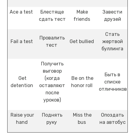
Ace a test
Блестяще
Make
Завести
сдать тест
friends
друзей
Стать
Провалить
Fail a test
Get bullied
жертвой
тест
буллинга
Получить
выговор
Быть в
Get
(когда
Be on the
списке
detention
оставляют
honor roll
отличников
после
уроков)
Raise your
Поднять
Miss the
Опоздать
hand
руку
bus
на автобус