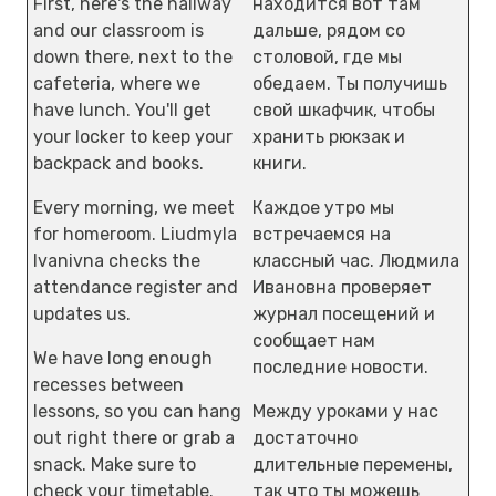
First, here's the hallway
находится вот там
and our classroom is
дальше, рядом со
down there, next to the
столовой, где мы
cafeteria, where we
обедаем. Ты получишь
have lunch. You'll get
свой шкафчик, чтобы
your locker to keep your
хранить рюкзак и
backpack and books.
книги.
Every morning, we meet
Каждое утро мы
for homeroom. Liudmyla
встречаемся на
Ivanivna checks the
классный час. Людмила
attendance register and
Ивановна проверяет
updates us.
журнал посещений и
сообщает нам
We have long enough
последние новости.
recesses between
lessons, so you can hang
Между уроками у нас
out right there or grab a
достаточно
snack. Make sure to
длительные перемены,
check your timetable.
так что ты можешь