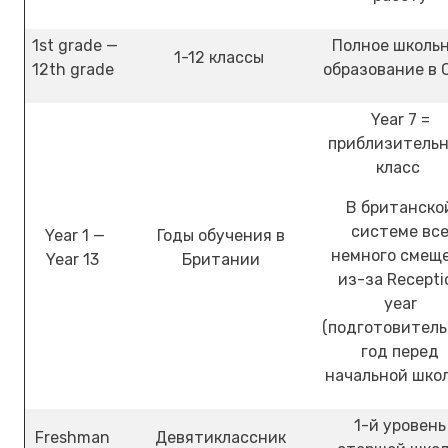
1st grade —
Полное школь
1-12 классы
12th grade
образование в
Year 7 =
приблизительн
класс
В британско
системе вс
Year 1 —
Годы обучения в
немного смещ
Year 13
Британии
из-за Recepti
year
(подготовител
год перед
начальной шко
1-й уровень
Freshman
Девятиклассник