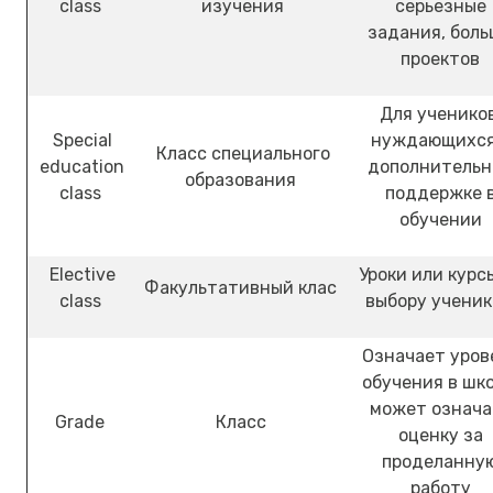
class
изучения
серьезные
задания, бол
проектов
Для учеников
Special
нуждающихся
Класс специального
education
дополнительн
образования
class
поддержке 
обучении
Elective
Уроки или курс
Факультативный клас
class
выбору учени
Означает уров
обучения в шко
может означа
Grade
Класс
оценку за
проделанну
работу