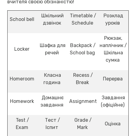
вчителя своєю обізнаністю!
Шкільний
Timetable /
Розклад
School bell
дзвінок
Schedule
уроків
Рюкзак,
Шафка для
Backpack /
наплічник /
Locker
речей
School bag
Шкільна
сумка
Класна
Recess /
Homeroom
Перерва
година
Break
Домашнє
Завдання
Homework
Assignment
завдання
(офіційне)
Test /
Тест /
Grade /
Оцінка
Exam
Іспит
Mark