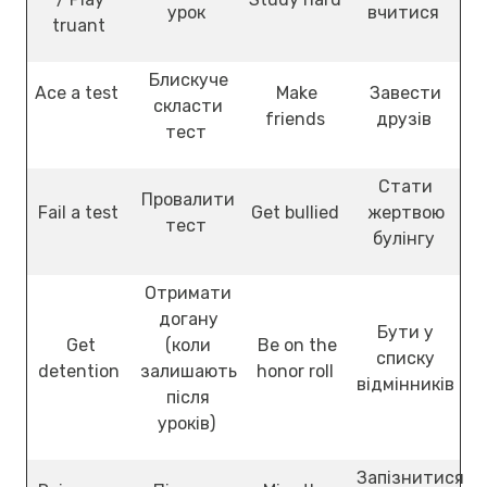
урок
вчитися
truant
Блискуче
Ace a test
Make
Завести
скласти
friends
друзів
тест
Стати
Провалити
Fail a test
Get bullied
жертвою
тест
булінгу
Отримати
догану
Бути у
Get
(коли
Be on the
списку
detention
залишають
honor roll
відмінників
після
уроків)
Запізнитися