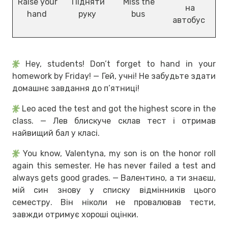
Raise your
Підняти
Miss the
на
hand
руку
bus
автобус
Hey, students! Don’t forget to hand in your
homework by Friday! — Гей, учні! Не забудьте здати
домашнє завдання до п’ятниці!
Leo aced the test and got the highest score in the
class. — Лев блискуче склав тест і отримав
найвищий бал у класі.
You know, Valentyna, my son is on the honor roll
again this semester. He has never failed a test and
always gets good grades. — Валентино, а ти знаєш,
мій син знову у списку відмінників цього
семестру. Він ніколи не провалював тести,
завжди отримує хороші оцінки.