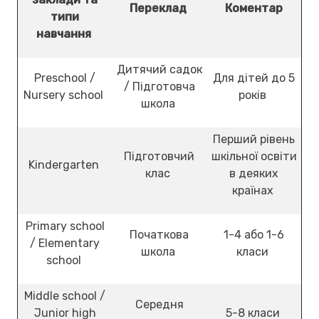
Переклад
Коментар
типи
навчання
Дитячий садок
Preschool /
Для дітей до 5
/ Підготовча
Nursery school
років
школа
Перший рівень
Підготовчий
шкільної освіти
Kindergarten
клас
в деяких
країнах
Primary school
Початкова
1-4 або 1-6
/ Elementary
школа
класи
school
Middle school /
Середня
Junior high
5-8 класи