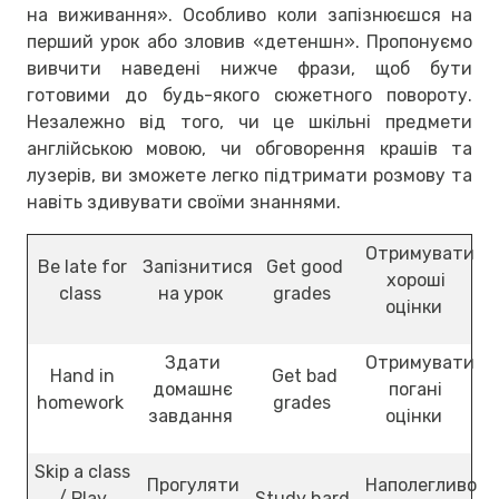
на виживання». Особливо коли запізнюєшся на
перший урок або зловив «детеншн». Пропонуємо
вивчити наведені нижче фрази, щоб бути
готовими до будь-якого сюжетного повороту.
Незалежно від того, чи це шкільні предмети
англійською мовою, чи обговорення крашів та
лузерів, ви зможете легко підтримати розмову та
навіть здивувати своїми знаннями.
Отримувати
Be late for
Запізнитися
Get good
хороші
class
на урок
grades
оцінки
Здати
Отримувати
Hand in
Get bad
домашнє
погані
homework
grades
завдання
оцінки
Skip a class
Прогуляти
Наполегливо
/ Play
Study hard