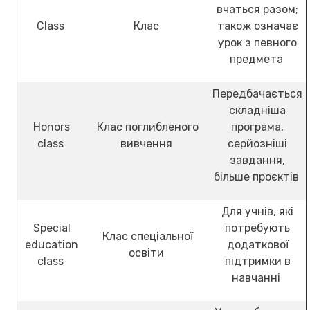
вчаться разом;
Class
Клас
також означає
урок з певного
предмета
Передбачається
складніша
Honors
Клас поглибленого
програма,
class
вивчення
серйозніші
завдання,
більше проєктів
Для учнів, які
Special
потребують
Клас спеціальної
education
додаткової
освіти
class
підтримки в
навчанні