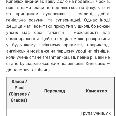
Капелюх визначає вашу долю на подальші 7 років,
наші з вами класи не поділяються на факультети
за принципом суперсили — сміливі, добрі,
геніально розумні та суперницькі. Однак іноді
дещиця магії все-таки присутня у школі, бо кожен
учень має свої таланти і можливості для
самовираження. Цей потенціал може розкритися
у будь-якому шкільному предметі, наприклад,
англійській мові: вже на першому уроці чи пізніше,
коли учень стане freshman-ом. Ні, певна річ, він не
стане буквально «свіжим чоловіком». Ким саме —
дізнаємося з таблиці.
Класи /
Рівні
Переклад
Коментар
(Classes /
Grades)
Група учнів, які