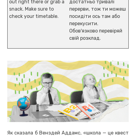
out right there or grab a
достатньо тривалі
snack. Make sure to
перерви, тож ти можеш
check your timetable.
посидіти ось там або
перекусити.
Обов'язково перевіряй
свій розклад.
Як сказала б Венздей Аддамс, «школа — це квест