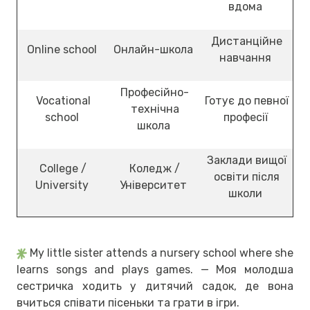
вдома
Дистанційне
Online school
Онлайн-школа
навчання
Професійно-
Vocational
Готує до певної
технічна
school
професії
школа
Заклади вищої
College /
Коледж /
освіти після
University
Університет
школи
My little sister attends a nursery school where she
learns songs and plays games. — Моя молодша
сестричка ходить у дитячий садок, де вона
вчиться співати пісеньки та грати в ігри.