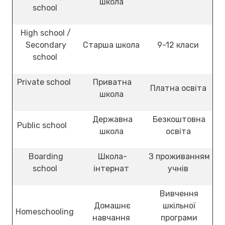
школа
school
High school /
Secondary
Старша школа
9-12 класи
school
Private school
Приватна
Платна освіта
школа
Державна
Безкоштовна
Public school
школа
освіта
Boarding
Школа-
З проживанням
school
інтернат
учнів
Вивчення
Домашнє
шкільної
Homeschooling
навчання
програми