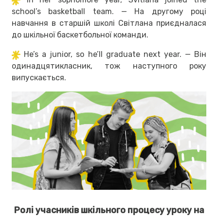
school’s basketball team. — На другому році
навчання в старшій школі Світлана приєдналася
до шкільної баскетбольної команди.
He’s a junior, so he’ll graduate next year. — Він
одинадцятикласник, тож наступного року
випускається.
Ролі учасників шкільного процесу уроку на