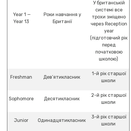
У британській
системі все
Year 1 —
Роки навчання у
трохи зміщено
Year 13
Британії
через Reception
year
(підготовчий рік
перед
початковою
школою)
1-й рік старшої
Freshman
Дев’ятикласник
школи
2-й рік старшої
Sophomore
Десятикласник
школи
3-й рік старшої
Junior
Одинадцятикласник
школи