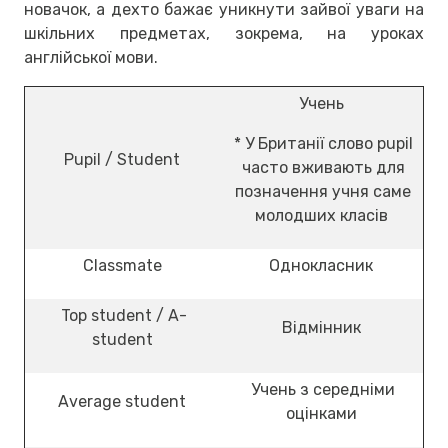
новачок, а дехто бажає уникнути зайвої уваги на
шкільних предметах, зокрема, на уроках
англійської мови.
Учень
* У Британії слово pupil
Pupil / Student
часто вживають для
позначення учня саме
молодших класів
Classmate
Однокласник
Top student / A-
Відмінник
student
Учень з середніми
Average student
оцінками