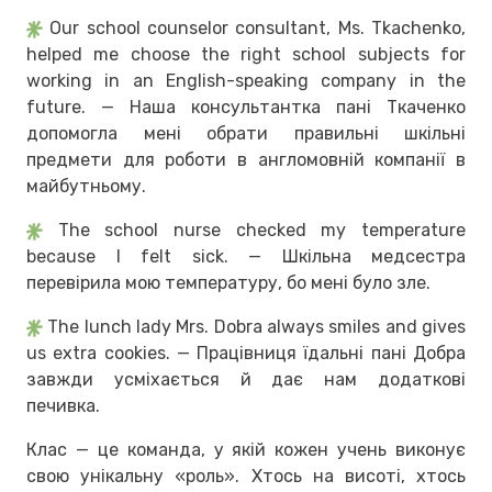
Our school counselor consultant, Ms. Tkachenko,
helped me choose the right school subjects for
working in an English-speaking company in the
future. — Наша консультантка пані Ткаченко
допомогла мені обрати правильні шкільні
предмети для роботи в англомовній компанії в
майбутньому.
The school nurse checked my temperature
because I felt sick. — Шкільна медсестра
перевірила мою температуру, бо мені було зле.
The lunch lady Mrs. Dobra always smiles and gives
us extra cookies. — Працівниця їдальні пані Добра
завжди усміхається й дає нам додаткові
печивка.
Клас — це команда, у якій кожен учень виконує
свою унікальну «роль». Хтось на висоті, хтось