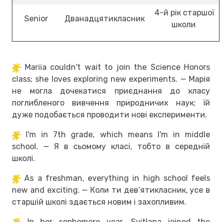
4-й рік старшої
Senior
Дванадцятикласник
школи
Mariia couldn't wait to join the Science Honors
class; she loves exploring new experiments. — Марія
не могла дочекатися приєднання до класу
поглибленого вивчення природничих наук; їй
дуже подобається проводити нові експерименти.
I'm in 7th grade, which means I'm in middle
school. — Я в сьомому класі, тобто в середній
школі.
As a freshman, everything in high school feels
new and exciting. — Коли ти дев’ятикласник, усе в
старшій школі здається новим і захопливим.
In her sophomore year, Svitlana joined the