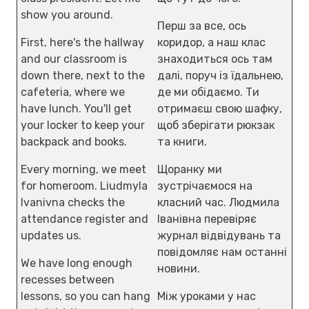
show you around.
Перш за все, ось
First, here's the hallway
коридор, а наш клас
and our classroom is
знаходиться ось там
down there, next to the
далі, поруч із їдальнею,
cafeteria, where we
де ми обідаємо. Ти
have lunch. You'll get
отримаєш свою шафку,
your locker to keep your
щоб зберігати рюкзак
backpack and books.
та книги.
Every morning, we meet
Щоранку ми
for homeroom. Liudmyla
зустрічаємося на
Ivanivna checks the
класний час. Людмила
attendance register and
Іванівна перевіряє
updates us.
журнал відвідувань та
повідомляє нам останні
We have long enough
новини.
recesses between
lessons, so you can hang
Між уроками у нас