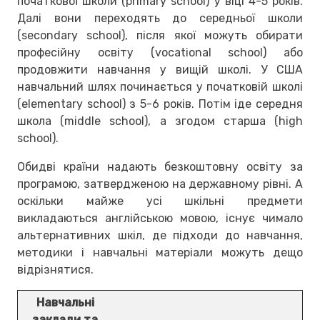
початкової школи (primary school) у віці 4-5 років.
Далі вони переходять до середньої школи
(secondary school), після якої можуть обирати
професійну освіту (vocational school) або
продовжити навчання у вищій школі. У США
навчальний шлях починається у початковій школі
(elementary school) з 5-6 років. Потім іде середня
школа (middle school), а згодом старша (high
school).
Обидві країни надають безкоштовну освіту за
програмою, затвердженою на державному рівні. А
оскільки майже усі шкільні предмети
викладаються англійською мовою, існує чимало
альтернативних шкіл, де підходи до навчання,
методики і навчальні матеріали можуть дещо
відрізнятися.
Навчальні
заклади та