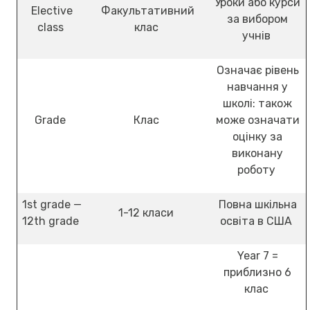
Уроки або курси
Elective
Факультативний
за вибором
class
клас
учнів
Означає рівень
навчання у
школі: також
Grade
Клас
може означати
оцінку за
виконану
роботу
1st grade —
Повна шкільна
1-12 класи
12th grade
освіта в США
Year 7 =
приблизно 6
клас