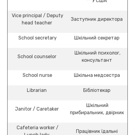
** У США
Vice principal / Deputy
Заступник директора
head teacher
School secretary
Шкільний секретар
Шкільний психолог,
School counselor
консультант
School nurse
Шкільна медсестра
Librarian
Бібліотекар
Шкільний
Janitor / Caretaker
прибиральник, двірник
Cafeteria worker /
Працівник їдальні
Lunch lady