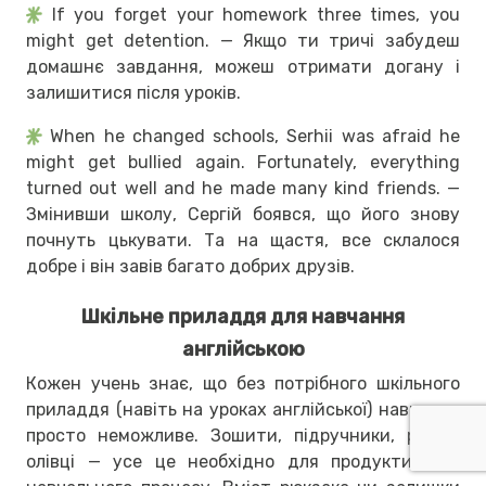
If you forget your homework three times, you
might get detention. — Якщо ти тричі забудеш
домашнє завдання, можеш отримати догану і
залишитися після уроків.
When he changed schools, Serhii was afraid he
might get bullied again. Fortunately, everything
turned out well and he made many kind friends. —
Змінивши школу, Сергій боявся, що його знову
почнуть цькувати. Та на щастя, все склалося
добре і він завів багато добрих друзів.
Шкільне приладдя для навчання
англійською
Кожен учень знає, що без потрібного шкільного
приладдя (навіть на уроках англійської) навчання
просто неможливе. Зошити, підручники, ручки,
олівці — усе це необхідно для продуктивного