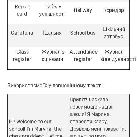
Report
Табель
Hallway
Коридор
card
успішності
Шкільний
Cafeteria
Їдальня
School bus
автобус
Class
Журнал з
Attendance
Журнал
register
оцінками
register
відвідуваност
Використаємо їх у повноцінному тексті:
Привіт! Ласкаво
просимо до нашої
школи! Я Марина,
Hi! Welcome to our
староста класу.
school! I’m Maryna, the
Дозволь мені показати,
class president. Let me
що тут до чого.