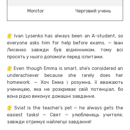
Monitor
Черговий учень
Ivan Lysenko has always been an A-student, so
everyone asks him for help before exams. — Іван
Лисенко завжди був відмінником, тому всі
просять у нього допомоги перед іспитами.
Even though Emma is smart, she’s considered an
underachiever because she rarely does her
homework. — Хоч Емма і розумна, її вважають
ученицею, яка не розкриває свій потенціал, бо
вона рідко виконує домашні завдання.
Sviat is the teacher’s pet — he always gets the
easiest tasks! — Свят — улюбленець учителя,
завжди отримує найлегші завдання!