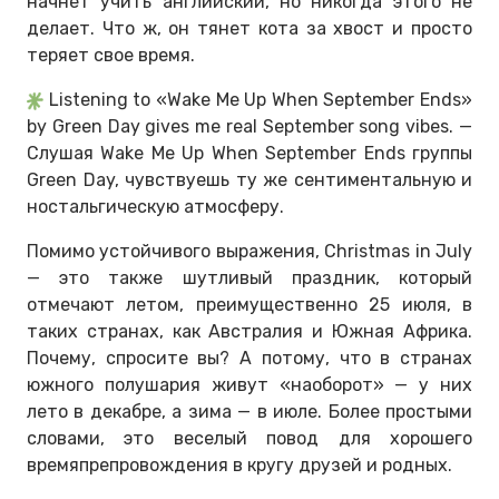
начнет учить английский, но никогда этого не
делает. Что ж, он тянет кота за хвост и просто
теряет свое время.
Listening to «Wake Me Up When September Ends»
by Green Day gives me real September song vibes. —
Слушая Wake Me Up When September Ends группы
Green Day, чувствуешь ту же сентиментальную и
ностальгическую атмосферу.
Помимо устойчивого выражения, Christmas in July
— это также шутливый праздник, который
отмечают летом, преимущественно 25 июля, в
таких странах, как Австралия и Южная Африка.
Почему, спросите вы? А потому, что в странах
южного полушария живут «наоборот» — у них
лето в декабре, а зима — в июле. Более простыми
словами, это веселый повод для хорошего
времяпрепровождения в кругу друзей и родных.