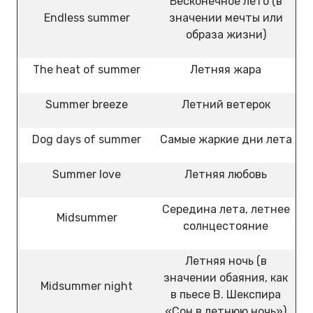
Бесконечное лето (в
Endless summer
значении мечты или
образа жизни)
The heat of summer
Летняя жара
Summer breeze
Летний ветерок
Dog days of summer
Самые жаркие дни лета
Summer love
Летняя любовь
Середина лета, летнее
Midsummer
солнцестояние
Летняя ночь (в
значении обаяния, как
Midsummer night
в пьесе В. Шекспира
«Сон в летнюю ночь»)