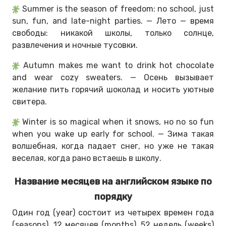
Summer is the season of freedom: no school, just
sun, fun, and late-night parties. — Лето — время
свободы: никакой школы, только солнце,
развлечения и ночные тусовки.
Autumn makes me want to drink hot chocolate
and wear cozy sweaters. — Осень вызывает
желание пить горячий шоколад и носить уютные
свитера.
Winter is so magical when it snows, но no so fun
when you wake up early for school. — Зима такая
волшебная, когда падает снег, но уже не такая
веселая, когда рано встаешь в школу.
Название месяцев на английском языке по
порядку
Один год (year) состоит из четырех времен года
(seasons), 12 месяцев (months), 52 недель (weeks)