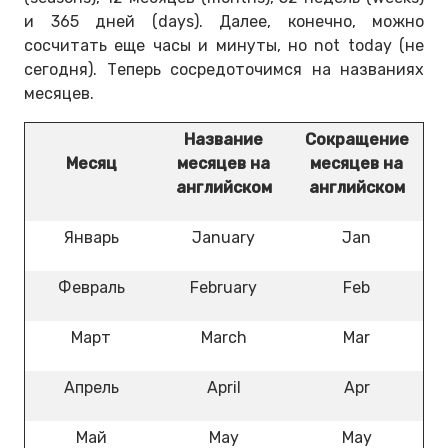
и 365 дней (days). Далее, конечно, можно
сосчитать еще часы и минуты, но not today (не
сегодня). Теперь сосредоточимся на названиях
месяцев.
Название
Сокращение
Месяц
месяцев на
месяцев на
английском
английском
Январь
January
Jan
Февраль
February
Feb
Март
March
Mar
Апрель
April
Apr
Май
May
May