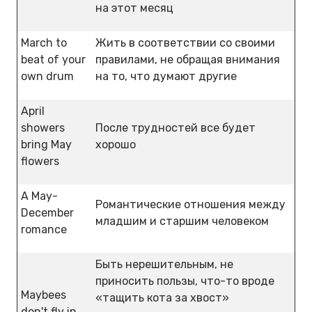
на этот месяц
March to
Жить в соответствии со своими
beat of your
правилами, не обращая внимания
own drum
на то, что думают другие
April
showers
После трудностей все будет
bring May
хорошо
flowers
A May-
Романтические отношения между
December
младшим и старшим человеком
romance
Быть нерешительным, не
приносить пользы, что-то вроде
Maybees
«тащить кота за хвост»
don't fly in