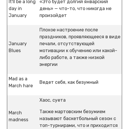
It'll be a long
«Это будет долгий январский
day in
день» — что-то, что никогда не
January
произойдет
Плохое настроение после
праздников, проявляющееся в виде
January
печали, отсутствующей
Blues
мотивации к обучению или какой-
либо работе, а также низкой
энергии
Mad as a
Ведет себя, как безумный
March hare
Хаос, суета
Также мартовским безумием
March
называют баскетбольный сезон с
madness
топ-турнирами, что и приходится