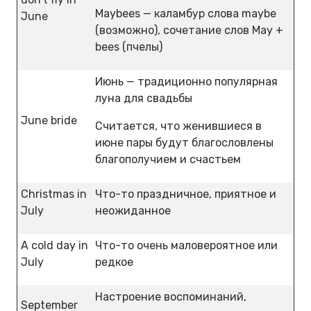
Maybees — каламбур слова maybe
June
(возможно), сочетание слов May +
bees (пчелы)
Июнь — традиционно популярная
луна для свадьбы
June bride
Считается, что женившиеся в
июне пары будут благословлены
благополучием и счастьем
Christmas in
Что-то праздничное, приятное и
July
неожиданное
A cold day in
Что-то очень маловероятное или
July
редкое
Настроение воспоминаний,
September