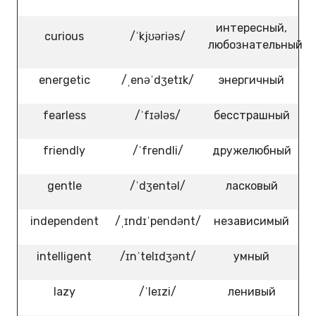
интересный,
curious
/ˈkjʊəriəs/
любознательный
energetic
/ˌenəˈdʒetɪk/
энергичный
fearless
/ˈfɪələs/
бесстрашный
friendly
/ˈfrendli/
дружелюбный
gentle
/ˈdʒentəl/
ласковый
independent
/ˌɪndɪˈpendənt/
независимый
intelligent
/ɪnˈtelɪdʒənt/
умный
lazy
/ˈleɪzi/
ленивый