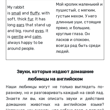
Мой кролик маленький и
My rabbit
пушистый, с мягким,
is
small
and
fluffy
, with
густым мехом. У него
soft, thick
fur
. It has
длинные уши, стоящие
long
ears
that stand up
прямо, и большие,
and big, round
eyes
. It
круглые глаза. Он
is
gentle
and
calm
,
ласков и спокоен,
always happy to be
всегда рад быть среди
around people.
людей.
Звуки, которые издают домашние
любимцы на английском
Наши любимцы могут не только выглядеть по-
разному, но и разговаривать каждый на свой лад.
Знаете ли вы, как описать звуки и действия
домашних животных на английском языке?