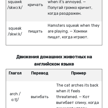
squawk
when it’s annoyed. —
кричать
/skwɔːk/
Попугай громко кричит,
когда раздражен.
Hamsters squeak when they
squeak
пищать
are playing. — Хомяки
/skwiːk/
пищат, когда играют.
Движения домашних животных на
английском языке
Глагол
Перевод
Пример
The cat arches its back
when it feels
arch /
выгибать
threatened. — Кот
ɑːtʃ/
выгибает спину, когда