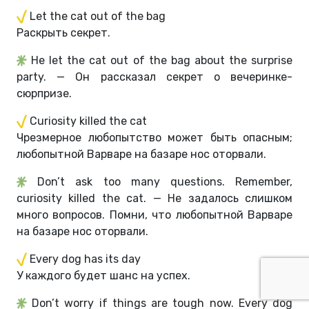
Let the cat out of the bag
Раскрыть секрет.
He let the cat out of the bag about the surprise
party. — Он рассказал секрет о вечеринке-
cюрпризе.
Curiosity killed the cat
Чрезмерное любопытство может быть опасным;
любопытной Варваре на базаре нос оторвали.
Don’t ask too many questions. Remember,
curiosity killed the cat. — Не задалось слишком
много вопросов. Помни, что любопытной Варваре
на базаре нос оторвали.
Every dog has its day
У каждого будет шанс на успех.
Don’t worry if things are tough now. Every dog