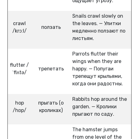
ощущает угрозу.
Snails crawl slowly on
crawl
the leaves. — Улитки
ползать
/krɔːl/
медленно ползают по
листьям.
Parrots flutter their
wings when they are
flutter /
трепетать
happy. — Попугаи
ˈflʌtə/
трепещут крыльями,
когда они радостны.
Rabbits hop around the
hop
прыгать (о
garden. — Кролики
/hɒp/
кроликах)
прыгают по саду.
The hamster jumps
from one level of the