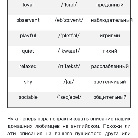
loyal
/ˈlɔɪəl/
преданный
observant
/əbˈzɜːvənt/
наблюдательный
playful
/ˈpleɪfəl/
игривый
quiet
/ˈkwaɪət/
тихий
relaxed
/rɪˈlækst/
расслабленный
shy
/ʃaɪ/
застенчивый
sociable
/ˈsəʊʃəbəl/
общительный
Ну а теперь пора попрактиковать описание наших
домашних любимцев на английском. Похожи ли
эти описания на вашего пушистого друга или