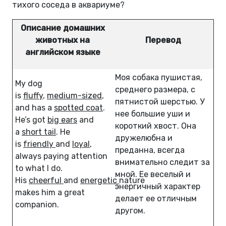
тихого соседа в аквариуме?
Описание домашних
животных на
Перевод
английском языке
Моя собака пушистая,
My dog
среднего размера, с
is
fluffy
,
medium-sized
,
пятнистой шерстью. У
and has a
spotted coat
.
нее большие уши и
He’s got
big ears
and
короткий хвост. Она
a
short tail
. He
дружелюбна и
is
friendly
and
loyal
,
преданна, всегда
always paying attention
внимательно следит за
to what I do.
мной. Ее веселый и
His
cheerful
and
energetic
nature
энергичный характер
makes him a great
делает ее отличным
companion.
другом.