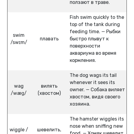
ползают в траве.
Fish swim quickly to the
top of the tank during
feeding time. — Рыбки
swim
плавать
быстро плывут к
/swɪm/
поверхности
аквариума во время
кормления.
The dog wags its tail
whenever it sees its
wag
вилять
owner. — Собака виляет
/wæɡ/
(хвостом)
хвостом, видя своего
хозяина.
The hamster wiggles its
nose when sniffing new
wiggle /
шевелить,
food. — Хомяк шевелит