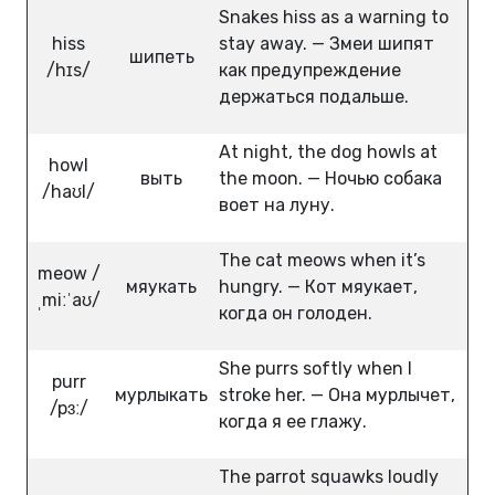
Snakes hiss as a warning to
hiss
stay away. — Змеи шипят
шипеть
/hɪs/
как предупреждение
держаться подальше.
At night, the dog howls at
howl
выть
the moon. — Ночью собака
/haʊl/
воет на луну.
The cat meows when it’s
meow /
мяукать
hungry. — Кот мяукает,
ˌmiːˈaʊ/
когда он голоден.
She purrs softly when I
purr
мурлыкать
stroke her. — Она мурлычет,
/pɜː/
когда я ее глажу.
The parrot squawks loudly