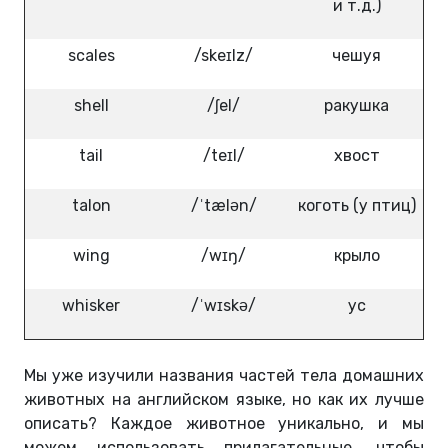
и т.д.)
scales
/skeɪlz/
чешуя
shell
/ʃel/
ракушка
tail
/teɪl/
хвост
talon
/ˈtælən/
коготь (у птиц)
wing
/wɪŋ/
крыло
whisker
/ˈwɪskə/
ус
Мы уже изучили названия частей тела домашних
животных на английском языке, но как их лучше
описать? Каждое животное уникально, и мы
можем использовать прилагательные, чтобы