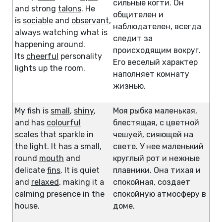
сильные когти. Он
and strong
talons
. He
общителен и
is
sociable
and
observant
,
наблюдателен, всегда
always watching what is
следит за
happening around.
происходящим вокруг.
Its
cheerful
personality
Его веселый характер
lights up the room.
наполняет комнату
жизнью.
My fish is
small
,
shiny
,
Моя рыбка маленькая,
and has
colourful
блестящая, с цветной
scales
that sparkle in
чешуей, сияющей на
the light. It has a small,
свете. У нее маленький
round
mouth
and
круглый рот и нежные
delicate
fins
. It is quiet
плавники. Она тихая и
and
relaxed
, making it a
спокойная, создает
calming presence in the
спокойную атмосферу в
house.
доме.