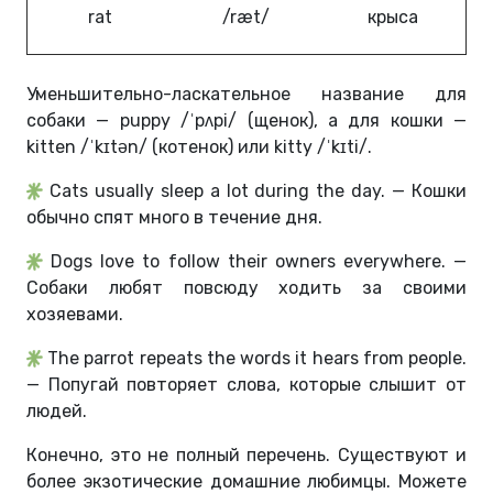
rat
/ræt/
крыса
Уменьшительно-ласкательное название для
собаки — puppy /ˈpʌpi/ (щенок), а для кошки —
kitten /ˈkɪtən/ (котенок) или kitty /ˈkɪti/.
Cats usually sleep a lot during the day. — Кошки
обычно спят много в течение дня.
Dogs love to follow their owners everywhere. —
Собаки любят повсюду ходить за своими
хозяевами.
The parrot repeats the words it hears from people.
— Попугай повторяет слова, которые слышит от
людей.
Конечно, это не полный перечень. Существуют и
более экзотические домашние любимцы. Можете