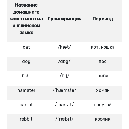
Название
домашнего
животного на
Транскрипция
Перевод
английском
языке
cat
/kæt/
кот, кошка
dog
/dɒɡ/
пес
fish
/fɪʃ/
рыба
hamster
/ˈhæmstə/
хомяк
parrot
/ˈpærət/
попугай
rabbit
/ˈræbɪt/
кролик