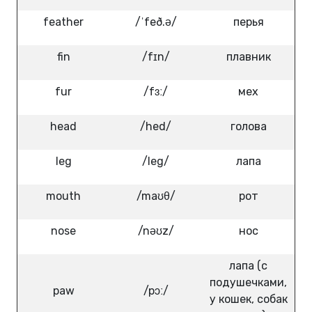
feather
/ˈfeð.ə/
перья
fin
/fɪn/
плавник
fur
/fɜː/
мех
head
/hed/
голова
leg
/leg/
лапа
mouth
/maʊθ/
рот
nose
/nəʊz/
нос
лапа (с
подушечками,
paw
/pɔː/
у кошек, собак