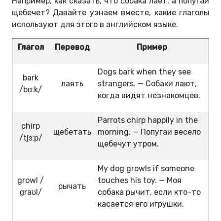
Например, как сказать, что собака лает, а попугай
щебечет? Давайте узнаем вместе, какие глаголы
используют для этого в английском языке.
Глагол
Перевод
Пример
Dogs bark when they see
bark
лаять
strangers. — Собаки лают,
/bɑːk/
когда видят незнакомцев.
Parrots chirp happily in the
chirp
щебетать
morning. — Попугаи весело
/tʃɜːp/
щебечут утром.
My dog growls if someone
growl /
touches his toy. — Моя
рычать
ɡraʊl/
собака рычит, если кто-то
касается его игрушки.