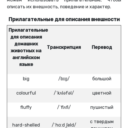
описать их внешность, поведение и характер.
Прилагательные для описания внешности
Прилагательные
для описания
домашних
Транскрипция
Перевод
животных на
английском
языке
big
/bɪɡ/
большой
colourful
/ˈkʌləfəl/
цветной
fluffy
/ˈflʌfi/
пушистый
с твердым
hard-shelled
/ˈhɑːdˌʃeld/