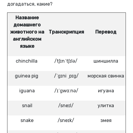
догадаться, какие?
Название
домашнего
животного на
Транскрипция
Перевод
английском
языке
chinchilla
/tʃɪnˈtʃɪlə/
шиншилла
guinea pig
/ˈɡɪni ˌpɪɡ/
морская свинка
iguana
/ɪˈɡwɑːnə/
игуана
snail
/sneɪl/
улитка
snake
/sneɪk/
змея