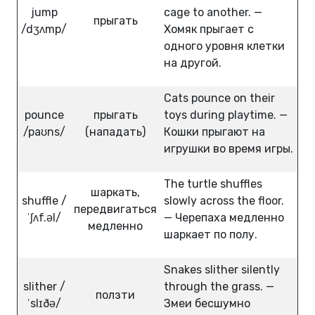
jump
cage to another. —
прыгать
/dʒʌmp/
Хомяк прыгает с
одного уровня клетки
на другой.
Cats pounce on their
pounce
прыгать
toys during playtime. —
/paʊns/
(нападать)
Кошки прыгают на
игрушки во время игры.
The turtle shuffles
шаркать,
shuffle /
slowly across the floor.
передвигаться
ˈʃʌf.əl/
— Черепаха медленно
медленно
шаркает по полу.
Snakes slither silently
slither /
through the grass. —
ползти
ˈslɪðə/
Змеи бесшумно