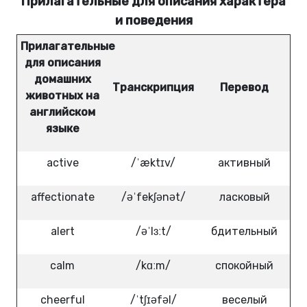
Прилагательные для описания характера
и поведения
Прилагательные
для описания
домашних
Транскрипция
Перевод
животных на
английском
языке
active
/ˈæktɪv/
активный
affectionate
/əˈfekʃənət/
ласковый
alert
/əˈlɜːt/
бдительный
calm
/kɑːm/
спокойный
cheerful
/ˈtʃɪəfəl/
веселый