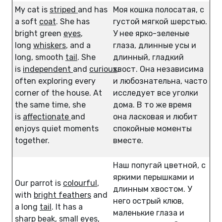
My cat is
striped
and has
Моя кошка полосатая, с
a soft
coat
. She has
густой мягкой шерстью.
bright green
eyes
,
У нее ярко-зеленые
long
whiskers
, and a
глаза, длинные усы и
long, smooth
tail
. She
длинный, гладкий
is
independent
and
curious
хвост. Она независима
,
often exploring every
и любознательна, часто
corner of the house. At
исследует все уголки
the same time, she
дома. В то же время
is
affectionate
and
она ласковая и любит
enjoys quiet moments
спокойные моменты
together.
вместе.
Наш попугай цветной, с
яркими перышками и
Our parrot is
colourful
,
длинным хвостом. У
with
bright feathers
and
него острый клюв,
a long
tail
. It has a
маленькие глаза и
sharp
beak
, small
eyes
,