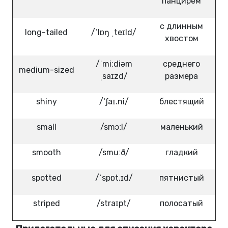
панцирем
с длинным
long-tailed
/ˈlɒŋ ˌteɪld/
хвостом
/ˈmiːdiəm
среднего
medium-sized
ˌsaɪzd/
размера
shiny
/ˈʃaɪ.ni/
блестящий
small
/smɔːl/
маленький
smooth
/smuːð/
гладкий
spotted
/ˈspɒt.ɪd/
пятнистый
striped
/straɪpt/
полосатый