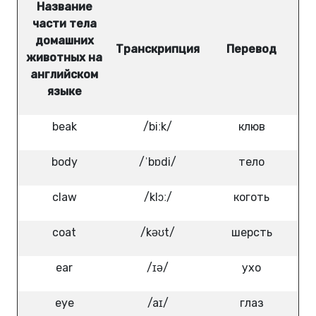
Название
части тела
домашних
Транскрипция
Перевод
животных на
английском
языке
beak
/biːk/
клюв
body
/ˈbɒdi/
тело
claw
/klɔː/
коготь
coat
/kəʊt/
шерсть
ear
/ɪə/
ухо
eye
/aɪ/
глаз