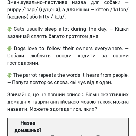
Зменшувально-пестлива назва для собаки —
puppy /ˈpʌpi/ (цуценя), а для кішки — kitten /ˈkɪtən/
(кошеня) або kitty /ˈkɪti/.
Cats usually sleep a lot during the day. — Кішки
зазвичай сплять багато протягом дня.
Dogs love to follow their owners everywhere. —
Собаки люблять всюди ходити за своїми
господарями.
The parrot repeats the words it hears from people.
— Папуга повторює слова, які чує від людей.
Звичайно, це не повний список. Більш екзотичних
домашніх тварин англійською мовою також можна
назвати. Можете здогадатися, яких?
Назва
домашньої