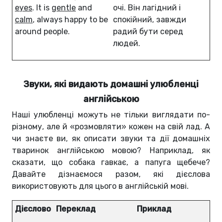
eyes
. It is
gentle
and
очі. Він лагідний і
calm
, always happy to be
спокійний, завжди
around people.
радий бути серед
людей.
Звуки, які видають домашні улюбленці
англійською
Наші улюбленці можуть не тільки виглядати по-
різному, але й «розмовляти» кожен на свій лад. А
чи знаєте ви, як описати звуки та дії домашніх
тваринок англійською мовою? Наприклад, як
сказати, що собака гавкає, а папуга щебече?
Давайте дізнаємося разом, які дієслова
використовують для цього в англійській мові.
Дієслово
Переклад
Приклад