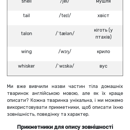
shell
/ʃel/
мушля
tail
/teɪl/
хвіст
кіготь (у
talon
/ˈtælən/
птахів)
wing
/wɪŋ/
крило
whisker
/ˈwɪskə/
вус
Ми вже вивчили назви частин тіла домашніх
тваринок англійською мовою, але як їх краще
описати? Кожна тваринка унікальна, і ми можемо
використовувати прикметники, щоб описати їхню
зовнішність, поведінку та характер.
Прикметники для опису зовнішності