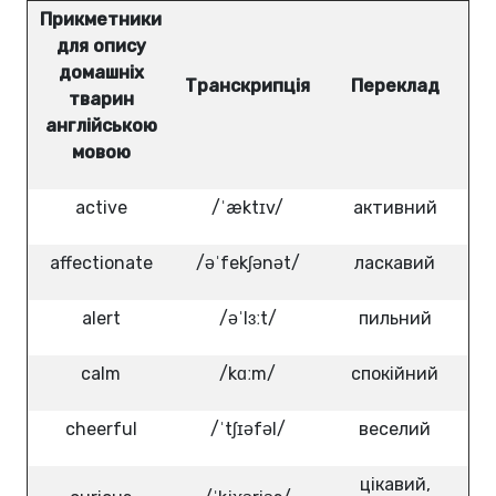
Прикметники
для опису
домашніх
Транскрипція
Переклад
тварин
англійською
мовою
active
/ˈæktɪv/
активний
affectionate
/əˈfekʃənət/
ласкавий
alert
/əˈlɜːt/
пильний
calm
/kɑːm/
спокійний
cheerful
/ˈtʃɪəfəl/
веселий
цікавий,