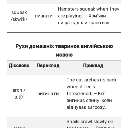
Hamsters squeak when they
squeak
пищати
are playing. — Хом’яки
/skwiːk/
пищать, коли граються.
Рухи домашніх тваринок англійською
мовою
Дієслово
Переклад
Приклад
The cat arches its back
when it feels
arch /
вигинати
threatened. — Кіт
ɑːtʃ/
вигинає спину, коли
відчуває загрозу.
Snails crawl slowly on