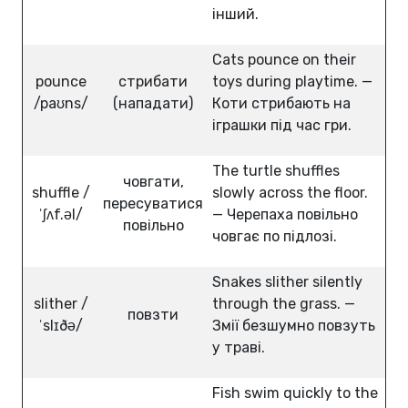
інший.
Cats pounce on their
pounce
стрибати
toys during playtime. —
/paʊns/
(нападати)
Коти стрибають на
іграшки під час гри.
The turtle shuffles
човгати,
shuffle /
slowly across the floor.
пересуватися
ˈʃʌf.əl/
— Черепаха повільно
повільно
човгає по підлозі.
Snakes slither silently
slither /
through the grass. —
повзти
ˈslɪðə/
Змії безшумно повзуть
у траві.
Fish swim quickly to the