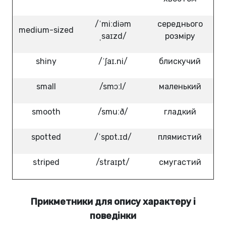
/ˈmiːdiəm
середнього
medium-sized
ˌsaɪzd/
розміру
shiny
/ˈʃaɪ.ni/
блискучий
small
/smɔːl/
маленький
smooth
/smuːð/
гладкий
spotted
/ˈspɒt.ɪd/
плямистий
striped
/straɪpt/
смугастий
Прикметники для опису характеру і
поведінки