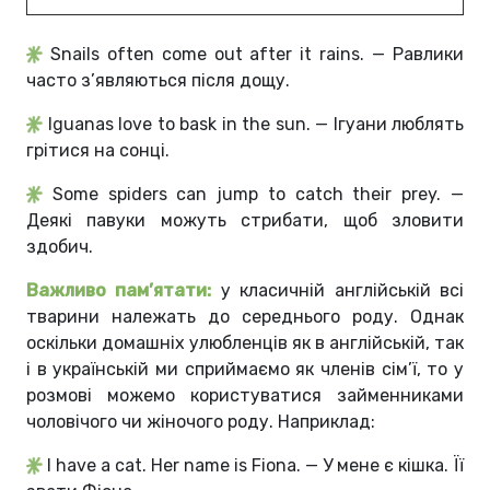
Snails often come out after it rains. — Равлики
часто з’являються після дощу.
Iguanas love to bask in the sun. — Ігуани люблять
грітися на сонці.
Some spiders can jump to catch their prey. —
Деякі павуки можуть стрибати, щоб зловити
здобич.
Важливо пам’ятати:
у класичній англійській всі
тварини належать до середнього роду. Однак
оскільки домашніх улюбленців як в англійській, так
і в українській ми сприймаємо як членів сім’ї, то у
розмові можемо користуватися займенниками
чоловічого чи жіночого роду. Наприклад:
I have a cat. Her name is Fiona. — У мене є кішка. Її