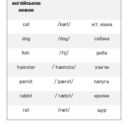
англійською
мовою
cat
/kæt/
кіт, кішка
dog
/dɒɡ/
собака
fish
/fɪʃ/
риба
hamster
/ˈhæmstə/
хом’як
parrot
/ˈpærət/
папуга
rabbit
/ˈræbɪt/
кролик
rat
/ræt/
щур