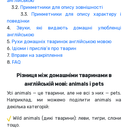
англійською
3.2.
Прикметники для опису зовнішності
3.3.
Прикметники для опису характеру і
поведінки
4.
Звуки, які видають домашні улюбленці
англійською
5.
Рухи домашніх тваринок англійською мовою
6.
Ідіоми і прислів’я про тварин
7.
Вправи на закріплення
8.
FAQ
Різниця між домашніми тваринами в
англійській мові: animals і pets
Усі animals — це тварини, але не всі з них — pets.
Наприклад, ми можемо поділити animals на
декілька категорій:
Wild animals (дикі тварини): леви, тигри, слони
тощо.