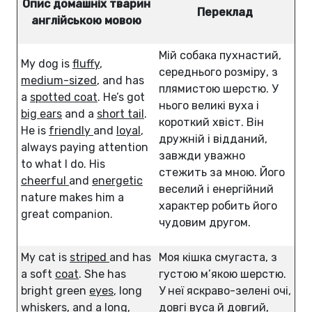
Опис домашніх тварин
Переклад
англійською мовою
Мій собака пухнастий,
My dog is
fluffy
,
середнього розміру, з
medium-sized
, and has
плямистою шерстю. У
a
spotted coat
. He’s got
нього великі вуха і
big ears
and a
short tail
.
короткий хвіст. Він
He is
friendly
and
loyal
,
дружній і відданий,
always paying attention
завжди уважно
to what I do. His
стежить за мною. Його
cheerful
and
energetic
веселий і енергійний
nature makes him a
характер робить його
great companion.
чудовим другом.
My cat is
striped
and has
Моя кішка смугаста, з
a soft
coat
. She has
густою м’якою шерстю.
bright green
eyes
, long
У неї яскраво-зелені очі,
whiskers
, and a long,
довгі вуса й довгий,