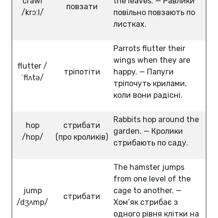
crawl
the leaves. — Равлики
повзати
/krɔːl/
повільно повзають по
листках.
Parrots flutter their
wings when they are
flutter /
тріпотіти
happy. — Папуги
ˈflʌtə/
тріпочуть крилами,
коли вони радісні.
Rabbits hop around the
hop
стрибати
garden. — Кролики
/hɒp/
(про кроликів)
стрибають по саду.
The hamster jumps
from one level of the
jump
cage to another. —
стрибати
/dʒʌmp/
Хом’як стрибає з
одного рівня клітки на