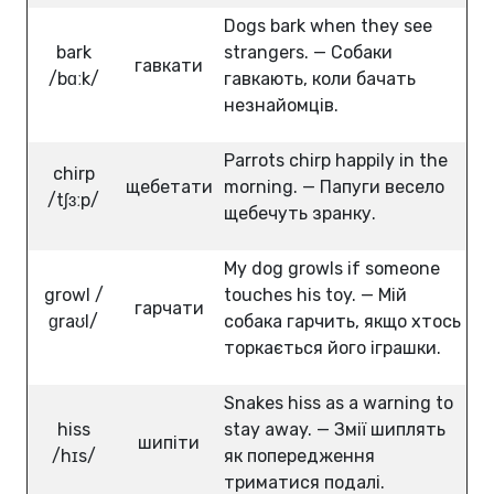
Dogs bark when they see
bark
strangers. — Собаки
гавкати
/bɑːk/
гавкають, коли бачать
незнайомців.
Parrots chirp happily in the
chirp
щебетати
morning. — Папуги весело
/tʃɜːp/
щебечуть зранку.
My dog growls if someone
growl /
touches his toy. — Мій
гарчати
ɡraʊl/
собака гарчить, якщо хтось
торкається його іграшки.
Snakes hiss as a warning to
hiss
stay away. — Змії шиплять
шипіти
/hɪs/
як попередження
триматися подалі.