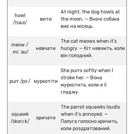
At night, the dog howls at
howl
вити
the moon. — Вночі собака
/haʊl/
виє на місяць.
The cat meows when it’s
meow /
нявчати
hungry. — Кіт нявчить, коли
ˌmiːˈaʊ/
він голодний.
She purrs softly when I
stroke her. — Вона
purr /pɜː/
муркотіти
муркотить, коли я її
гладжу.
The parrot squawks loudly
squawk
when it’s annoyed. —
кричати
/skwɔːk/
Папуга голосно кричить,
коли роздратований.