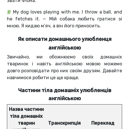
звати Фіона.
My dog loves playing with me. I throw a ball, and
he fetches it. — Мій собака любить гратися зі
мною. Я кидаю м’яч, а він його приносить.
Як описати домашнього улюбленця
англійською
Звичайно, ми обожнюємо своїх домашніх
тваринок і навіть англійською мовою можемо
довго розповідати про них своїм друзям. Давайте
навчимося робити це ще краще.
Частини тіла домашніх улюбленців
англійською
Назва частини
тіла домашніх
тварин
Транскрипція
Переклад