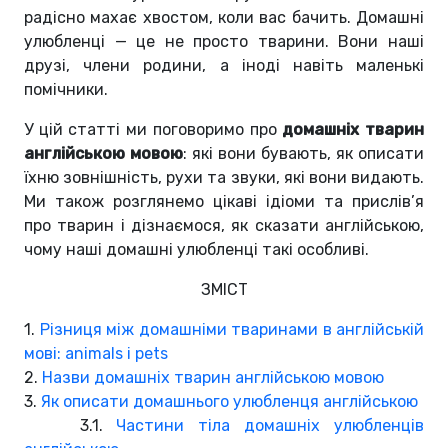
радісно махає хвостом, коли вас бачить. Домашні
улюбленці — це не просто тварини. Вони наші
друзі, члени родини, а іноді навіть маленькі
помічники.
У цій статті ми поговоримо про
домашніх тварин
англійською мовою
: які вони бувають, як описати
їхню зовнішність, рухи та звуки, які вони видають.
Ми також розглянемо цікаві ідіоми та прислів’я
про тварин і дізнаємося, як сказати англійською,
чому наші домашні улюбленці такі особливі.
ЗМІСТ
1.
Різниця між домашніми тваринами в англійській
мові: animals і pets
2.
Назви домашніх тварин англійською мовою
3.
Як описати домашнього улюбленця англійською
3.1.
Частини тіла домашніх улюбленців