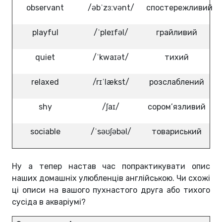
observant
/əbˈzɜːvənt/
спостережливий
playful
/ˈpleɪfəl/
грайливий
quiet
/ˈkwaɪət/
тихий
relaxed
/rɪˈlækst/
розслаблений
shy
/ʃaɪ/
сором’язливий
sociable
/ˈsəʊʃəbəl/
товариський
Ну а тепер настав час попрактикувати опис
наших домашніх улюбленців англійською. Чи схожі
ці описи на вашого пухнастого друга або тихого
сусіда в акваріумі?