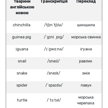
тварини
Транскрипція
Переклад
англійською
мовою
chinchilla
/tʃɪnˈtʃɪlə/
шиншила
guinea pig
/ˈɡɪni ˌpɪɡ/
морська свинка
iguana
/ɪˈɡwɑːnə/
ігуана
snail
/sneɪl/
равлик
snake
/sneɪk/
змія
spider
/ˈspaɪdə/
павук
морська
turtle
/ˈtɜːtəl/
черепаха