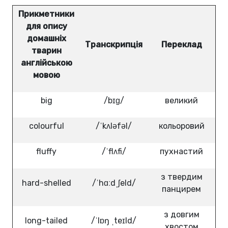
Прикметники
для опису
домашніх
Транскрипція
Переклад
тварин
англійською
мовою
big
/bɪɡ/
великий
colourful
/ˈkʌləfəl/
кольоровий
fluffy
/ˈflʌfi/
пухнастий
з твердим
hard-shelled
/ˈhɑːdˌʃeld/
панцирем
з довгим
long-tailed
/ˈlɒŋ ˌteɪld/
хвостом