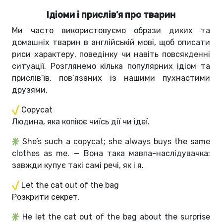
Ідіоми і прислів’я про тварин
Ми часто використовуємо образи диких та
домашніх тварин в англійській мові, щоб описати
риси характеру, поведінку чи навіть повсякденні
ситуації. Розглянемо кілька популярних ідіом та
прислів’їв, пов’язаних із нашими пухнастими
друзями.
Copycat
Людина, яка копіює чиїсь дії чи ідеї.
She’s such a copycat; she always buys the same
clothes as me. — Вона така мавпа-наслідувачка:
завжди купує такі самі речі, як і я.
Let the cat out of the bag
Розкрити секрет.
He let the cat out of the bag about the surprise