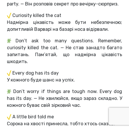
party. — Він розповів секрет про вечірку-cюрприз.
Curiosity killed the cat
Надмірна цікавість може бути небезпечною;
допитливій Варварі на базарі носа відірвали.
Don’t ask too many questions. Remember,
curiosity killed the cat. — Не став занадто багато
запитань. Пам’ятай, що надмірна цікавість
шкодить.
Every dog has its day
У кожного буде шанс на успіх.
Don’t worry if things are tough now. Every dog
has its day. — Не хвилюйся, якщо зараз складно. У
кожного буває свій зірковий час.
A little bird told me
Сорока на хвості принесла, тобто хтось сказав.