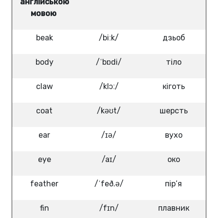
англійською
мовою
beak
/biːk/
дзьоб
body
/ˈbɒdi/
тіло
claw
/klɔː/
кіготь
coat
/kəʊt/
шерсть
ear
/ɪə/
вухо
eye
/aɪ/
око
feather
/ˈfeð.ə/
пір’я
fin
/fɪn/
плавник