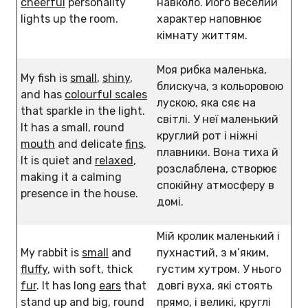
cheerful
personality
навколо. Його веселий
lights up the room.
характер наповнює
кімнату життям.
Моя рибка маленька,
My fish is
small
,
shiny
,
блискуча, з кольоровою
and has
colourful scales
лускою, яка сяє на
that sparkle in the light.
світлі. У неї маленький
It has a small, round
круглий рот і ніжні
mouth
and delicate
fins
.
плавники. Вона тиха й
It is quiet and
relaxed
,
розслаблена, створює
making it a calming
спокійну атмосферу в
presence in the house.
домі.
Мій кролик маленький і
My rabbit is
small
and
пухнастий, з м’яким,
fluffy
, with soft, thick
густим хутром. У нього
fur
. It has long
ears
that
довгі вуха, які стоять
stand up and big, round
прямо, і великі, круглі