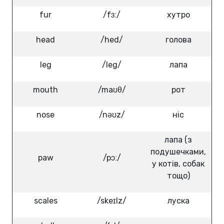
fur
/fɜː/
хутро
head
/hed/
голова
leg
/leg/
лапа
mouth
/maʊθ/
рот
nose
/nəʊz/
ніс
лапа (з
подушечками,
paw
/pɔː/
у котів, собак
тощо)
scales
/skeɪlz/
луска