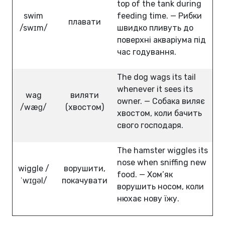
top of the tank during
swim
feeding time. — Рибки
плавати
/swɪm/
швидко пливуть до
поверхні акваріума під
час годування.
The dog wags its tail
whenever it sees its
wag
виляти
owner. — Собака виляє
/wæɡ/
(хвостом)
хвостом, коли бачить
свого господаря.
The hamster wiggles its
nose when sniffing new
wiggle /
ворушити,
food. — Хом’як
ˈwɪɡəl/
покачувати
ворушить носом, коли
нюхає нову їжу.