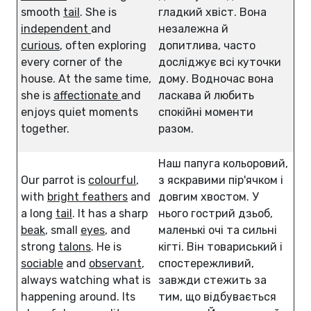
smooth
tail
. She is
гладкий хвіст. Вона
independent
and
незалежна й
curious
, often exploring
допитлива, часто
every corner of the
досліджує всі куточки
house. At the same time,
дому. Водночас вона
she is
affectionate
and
ласкава й любить
enjoys quiet moments
спокійні моменти
together.
разом.
Наш папуга кольоровий,
Our parrot is
colourful
,
з яскравими пір'ячком і
with
bright feathers
and
довгим хвостом. У
a long
tail
. It has a sharp
нього гострий дзьоб,
beak
, small
eyes
, and
маленькі очі та сильні
strong
talons
. He is
кігті. Він товариський і
sociable
and
observant
,
спостережливий,
always watching what is
завжди стежить за
happening around. Its
тим, що відбувається