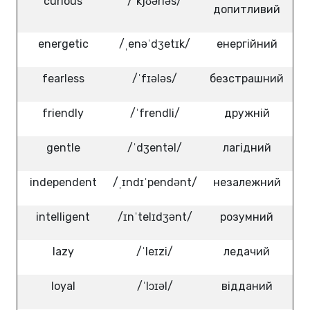
curious
/ˈkjʊəriəs/
допитливий
energetic
/ˌenəˈdʒetɪk/
енергійний
fearless
/ˈfɪələs/
безстрашний
friendly
/ˈfrendli/
дружній
gentle
/ˈdʒentəl/
лагідний
independent
/ˌɪndɪˈpendənt/
незалежний
intelligent
/ɪnˈtelɪdʒənt/
розумний
lazy
/ˈleɪzi/
ледачий
loyal
/ˈlɔɪəl/
відданий