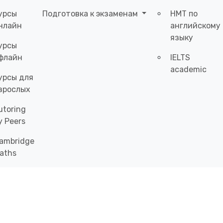
урсы
Подготовка к экзаменам
НМТ по
нлайн
английскому
языку
урсы
флайн
IELTS
academic
урсы для
зрослых
utoring
y Peers
ambridge
aths