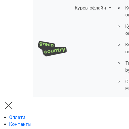
Курсы офлайн
К
о
К
о
К
в
T
b
C
M
Оплата
Контакты