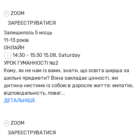
ZOOM
ЗАРЕЄСТРУВАТИСЯ
Залишилось
5 місць
11-13 років
ОНЛАЙН
14:30 - 15:30
15.08, Saturday
УРОК ГУМАННОСТІ №2
Кому, як не нам із вами, знати, що освіта ширша за
шкільні предмети? Вона закладає цінності, які
дитина нестиме із собою в доросле життя: емпатію,
відповідальність, поваг...
ДЕТАЛЬНІШЕ
ZOOM
ЗАРЕЄСТРУВАТИСЯ