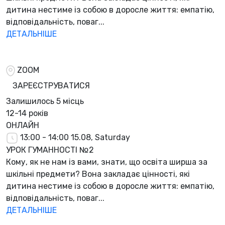
дитина нестиме із собою в доросле життя: емпатію,
відповідальність, поваг...
ДЕТАЛЬНІШЕ
ZOOM
ЗАРЕЄСТРУВАТИСЯ
Залишилось
5 місць
12-14 років
ОНЛАЙН
13:00 - 14:00
15.08, Saturday
УРОК ГУМАННОСТІ №2
Кому, як не нам із вами, знати, що освіта ширша за
шкільні предмети? Вона закладає цінності, які
дитина нестиме із собою в доросле життя: емпатію,
відповідальність, поваг...
ДЕТАЛЬНІШЕ