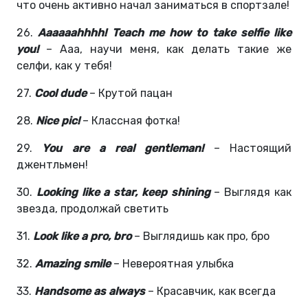
что очень активно начал заниматься в спортзале!
26.
Aaaaaahhhh! Teach me how to take selfie like
you!
– Ааа, научи меня, как делать такие же
селфи, как у тебя!
27.
Cool dude
– Крутой пацан
28.
Nice pic!
– Классная фотка!
29.
You are a real gentleman!
– Настоящий
джентльмен!
30.
Looking like a star, keep shining
– Выглядя как
звезда, продолжай светить
31.
Look like a pro, bro
– Выглядишь как про, бро
32.
Amazing smile
– Невероятная улыбка
33.
Handsome as always
– Красавчик, как всегда