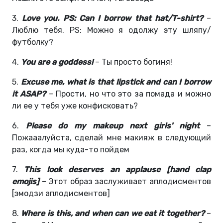
3.
Love you. PS: Can I borrow that hat/T-shirt?
–
Люблю тебя. PS: Можно я одолжу эту шляпу/
футболку?
4.
You are a goddess!
– Ты просто богиня!
5.
Excuse me, what is that lipstick and can I borrow
it ASAP?
– Прости, но что это за помада и можно
ли ее у тебя уже конфисковать?
6.
Please do my makeup next girls' night
–
Пожааалуйста, сделай мне макияж в следующий
раз, когда мы куда-то пойдем
7.
This look deserves an applause [hand clap
emojis]
– Этот образ заслуживает аплодисментов
[эмодзи аплодисментов]
8.
Where is this, and when can we eat it together?
–