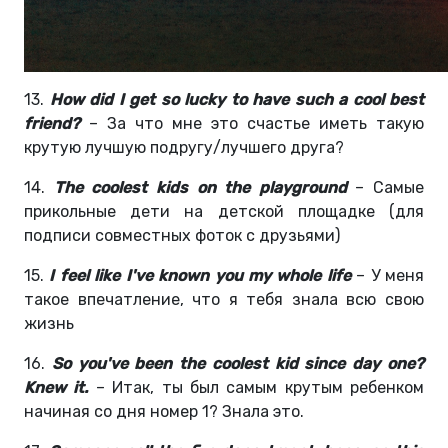
13.
How did I get so lucky to have such a cool best
friend?
– За что мне это счастье иметь такую
крутую лучшую подругу/лучшего друга?
14.
The coolest kids on the playground
– Самые
прикольные дети на детской площадке (для
подписи совместных фоток с друзьями)
15.
I feel like I've known you my whole life
– У меня
такое впечатление, что я тебя знала всю свою
жизнь
16.
So you've been the coolest kid since day one?
Knew it.
– Итак, ты был самым крутым ребенком
начиная со дня номер 1? Знала это.