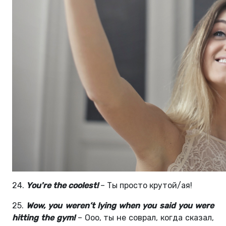
24.
You're the coolest!
– Ты просто крутой/ая!
25.
Wow, you weren’t lying when you said you were
hitting the gym!
– Ооо, ты не соврал, когда сказал,