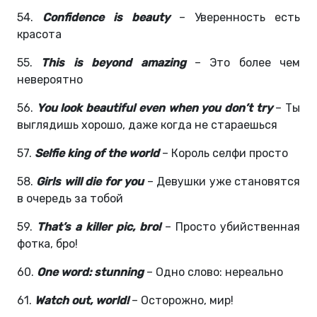
54.
Confidence is beauty
– Уверенность есть
красота
55.
This is beyond amazing
– Это более чем
невероятно
56.
You look beautiful even when you don’t try
– Ты
выглядишь хорошо, даже когда не стараешься
57.
Selfie king of the world
– Король селфи просто
58.
Girls will die for you
– Девушки уже становятся
в очередь за тобой
59.
That’s a killer pic, bro!
– Просто убийственная
фотка, бро!
60.
One word: stunning
– Одно слово: нереально
61.
Watch out, world!
– Осторожно, мир!