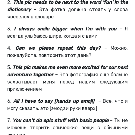
2.
This pic needs to be next to the word 'fun' in the
dictionary
– Эта фотка должна стоять у слова
«весело» в словаре
3.
I always smile bigger when I'm with you
– Я
всегда улыбаюсь шире, когда я с вами
4.
Can we please repeat this day?
– Можно,
пожалуйста, повторить этот день?
5.
This pic makes me even more excited for our next
adventure together
– Эта фотография еще больше
захватывает меня перед нашим следующим
приключением
6.
All I have to say [hands up emoji]
– Все, что я
могу сказать, это [эмодзи руки вверх]
7.
You can't do epic stuff with basic people
– Ты не
можешь творить эпические вещи с обычными
людьми