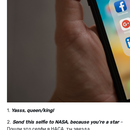
1.
Yasss, queen/king!
2.
Send this selfie to NASA, because you're a star
–
Пошли это селфи в НАСА, ты звезда