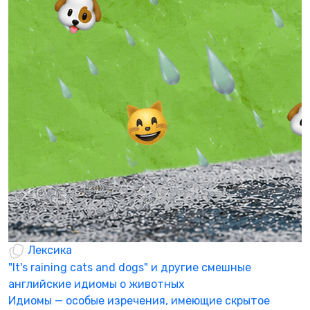
Р
ч
А
в
Р
0
Лексика
"It's raining cats and dogs" и другие смешные
английские идиомы о животных
Идиомы — особые изречения, имеющие скрытое