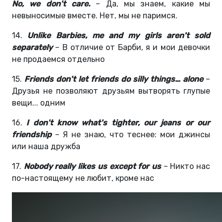
No, we don't care.
– Да, мы знаем, какие мы
невыносимые вместе. Нет, мы не паримся.
14.
Unlike Barbies, me and my girls aren't sold
separately
– В отличие от Барби, я и мои девочки
не продаемся отдельно
15.
Friends don't let friends do silly things… alone
–
Друзья не позволяют друзьям вытворять глупые
вещи... одним
16.
I don't know what's tighter, our jeans or our
friendship
– Я не знаю, что теснее: мои джинсы
или наша дружба
17.
Nobody really likes us except for us
– Никто нас
по-настоящему не любит, кроме нас