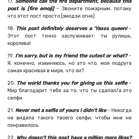
17.
Someone call the fire department, because this
post is [fire emoji]
– Звоните пожарным, потому
что этот пост просто [эмодзи огня]
18.
This post definitely deserves a 'Yasss queen!
–
Этот пост точно заслуживает: ты рулишь,
королева!
19.
I'm sorry, but is my friend the cutest or what?
–
Я, конечно, извиняюсь, но это что, моя подруга
самая красивая в мире, что ли?
20.
The world thanks you for giving us this selfie
–
Мир благодарит тебя за то, что ты сделал/а это
селфи
21.
Never met a selfie of yours I didn't like
– Никогда
не видела такого твоего селфи, чтобы мне не
понравилось
22.
Why doesn't this post have a million more likes?