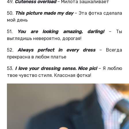
49.
Cuteness overload
– Милота зашкаливает
50.
This picture made my day
– Эта фотка сделала
мой день
51.
You are looking amazing, darling!
– Ты
выглядишь невероятно, дорогая!
52.
Always perfect in every dress
– Всегда
прекрасна в любом платье
53.
I love your dressing sense. Nice pic!
– Я люблю
твое чувство стиля. Классная фотка!