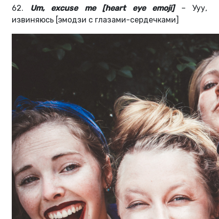
62.
Um, excuse me [heart eye emoji]
– Ууу,
извиняюсь [эмодзи с глазами-сердечками]