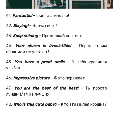
41.
Fantastic!
– Фантастически!
42.
Slaying!
– Впечатляет!
43.
Keep shining
– Продолжай светить
44.
Your charm is irresistible!
– Перед твоим
обаянием не устоять!
45.
You have a great smile
– У тебя красивая
улыбка
46.
Impressive picture
– Фото поражает
47.
You are the best of the best!
– Ты просто
лучший/ая из лучших!
48.
Who is this cute baby?
– Кто эта милая крошка?