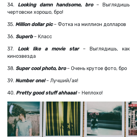
34.
Looking damn handsome, bro
– Выглядишь
чертовски хорошо, бро!
35.
Million dollar pic
– Фотка на миллион долларов
36.
Superb
– Класс
37.
Look like a movie star
– Выглядишь, как
кинозвезда
38.
Super cool photo, bro
– Очень крутое фото, бро
39.
Number one!
– Лучший/ая!
40.
Pretty good stuff ahhaaa!
– Неплохо!