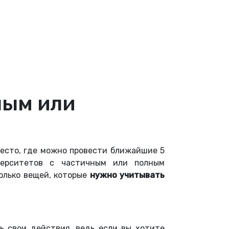
ным или
место, где можно провести ближайшие 5
верситетов с частичным или полным
колько вещей, которые
нужно учитывать
ь свои действия, ведь если вы хотите