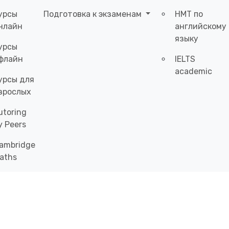
урсы
Подготовка к экзаменам
НМТ по
нлайн
английскому
языку
урсы
флайн
IELTS
academic
урсы для
зрослых
utoring
y Peers
ambridge
aths