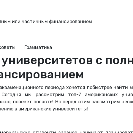
олным или частичным финансированием
советы
Грамматика
 университетов с пол
ансированием
 экзаменационного периода хочется побыстрее найти 
 Сегодня мы рассмотрим топ-7 американских уни
ожно, повезет попасть! Но перед этим рассмотрим нес
плению в американские университеты!
американские студенты заранее начинают планироват