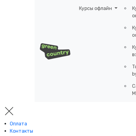
Курсы офлайн
К
о
К
о
К
в
T
b
C
M
Оплата
Контакты