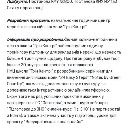
Підґрунтя:
Постанова КМУ №800, Постанова КМУ №1133,
Статут організації.
Розробник програми:
навчально-методичний центр
мережі шкіл англійської мови "Грін Кантрі".
Інформація про розробника/ів:
навчально-методичний
центр школи “Грін Кантрі” забезпечує методичну-
тренінгову підтримку для викладачів мережі, що навчають
більше 4 тисяч учнів щодоку. Протягом року відбувається
більше 20 внутрішніх тренінгів та воркшопів.
НМЦ школи “Грін Кантрі” є розробниками серій книг для
вивчення англійської мови “24 Easy Steps”, “Notes by Green
Country”, які мають двокомпонентну структуру та
доповнюються інтерактивною онлайн-платформою.
Окрім того має ряд успішних проєктів виконаних у
партнерстві з ГС “Освіторія”, а саме - курс вебінарів
“Підготовка до ЗНО”, онлайн-курс “Ізі ЗНО” ( в партнерстві
з EdEra), а також активна участь у підготовці уроків для
проєкту “Всеукраїнська школа онлайн”.