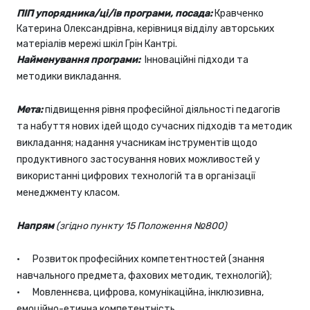
ПІП упорядника/ці/ів програми, посада:
Кравченко
Катерина Олександрівна, керівниця відділу авторських
матеріалів мережі шкіл Грін Кантрі.
Найменування програми:
Інноваційні підходи та
методики викладання.
Мета:
підвищення рівня професійної діяльності педагогів
та набуття нових ідей щодо сучасних підходів та методик
викладання; надання учасникам інструментів щодо
продуктивного застосування нових можливостей у
використанні цифрових технологій та в організації
менеджменту класом.
Напрям
(згідно пункту 15 Положення №800)
· Розвиток професійних компетентностей (знання
навчального предмета, фахових методик, технологій);
· Мовленнєва, цифрова, комунікаційна, інклюзивна,
емоційно-етична компетентність.