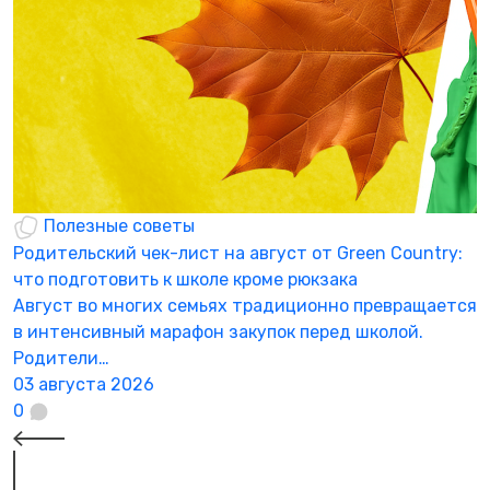
Полезные советы
Родительский чек-лист на август от Green Country:
Н
что подготовить к школе кроме рюкзака
а
Август во многих семьях традиционно превращается
К
в интенсивный марафон закупок перед школой.
а
Родители…
3
03 августа 2026
0