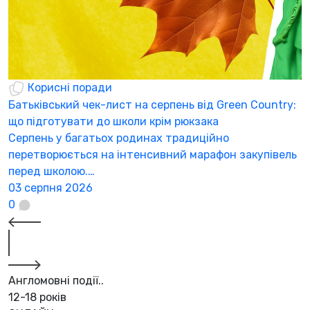
Корисні поради
Батьківський чек-лист на серпень від Green Country:
Н
що підготувати до школи крім рюкзака
а
Серпень у багатьох родинах традиційно
К
перетворюється на інтенсивний марафон закупівель
а
перед школою.…
3
03 серпня 2026
0
Англомовні події..
12-18 років