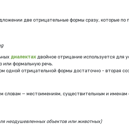
дложении две отрицательные формы сразу, которые по 
ng
льных
диалектах
двойное отрицание используется для ус
ю или формальную речь.
ом одной отрицательной формы достаточно - вторая со
им словам — местоимениям, существительным и именам с
ля неодушевленных объектов или животных)