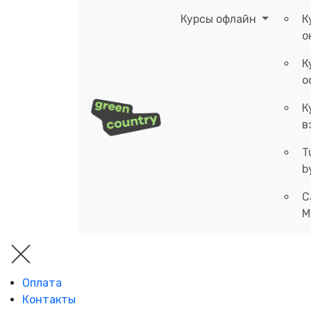
Курсы офлайн
К
о
К
о
К
в
T
b
C
M
Оплата
Контакты