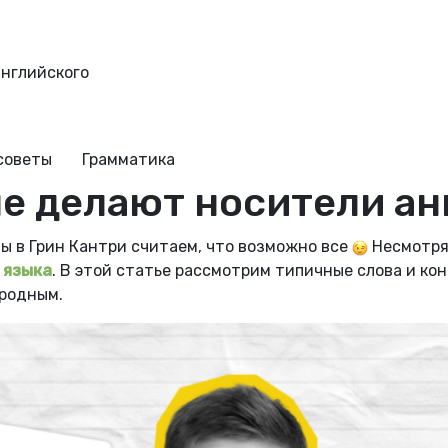
английского
советы
Грамматика
е делают носители ан
ы в Грин Кантри считаем, что возможно все
Несмотря
 языка
.
В этой статье рассмотрим типичные слова и ко
 родным.