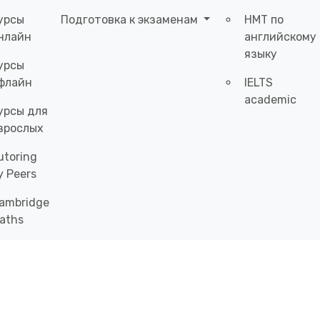
урсы
Подготовка к экзаменам
НМТ по
нлайн
английскому
языку
урсы
флайн
IELTS
academic
урсы для
зрослых
utoring
y Peers
ambridge
aths