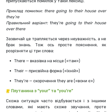
припускаються помилок у такій лексиці.
Приклад помилки: there going to their house over
they’re
Правильний варіант:
they’re
going to their house
over there
Зазвичай це трапляється через неуважність, а не
брак знань. Тож ось просте пояснення, як
розрізняти ці три слова:
There — вказівка на місце («там»)
Their — присвійна форма («їхній»)
They’re — скорочення they are («вони є»)
Плутанина з “your” та “you’re”
Схожа ситуація часто відбувається і з іншими
словами, які мають схоже звучання, проте