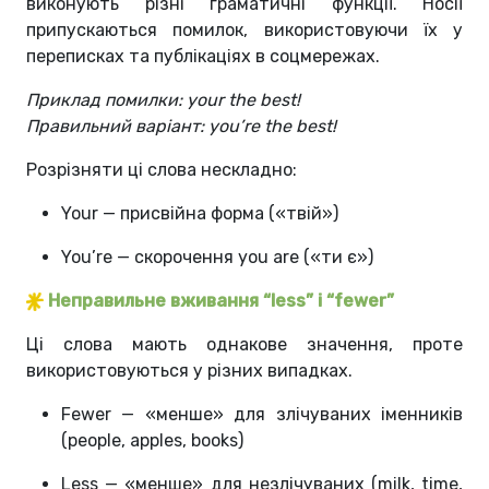
виконують різні граматичні функції. Носії
припускаються помилок, використовуючи їх у
переписках та публікаціях в соцмережах.
Приклад помилки: your the best!
Правильний варіант: you’re the best!
Розрізняти ці слова нескладно:
Your — присвійна форма («твій»)
You’re — скорочення you are («ти є»)
Неправильне вживання “less” і “fewer”
Ці слова мають однакове значення, проте
використовуються у різних випадках.
Fewer — «менше» для злічуваних іменників
(people, apples, books)
Less — «менше» для незлічуваних (milk, time,