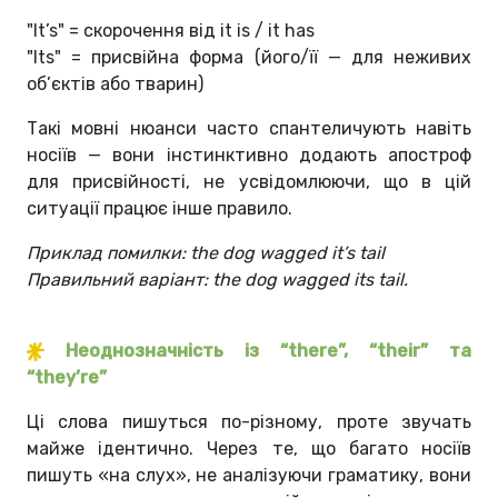
"It’s" = скорочення від it is / it has
"Its" = присвійна форма (його/її — для неживих
об’єктів або тварин)
Такі мовні нюанси часто спантеличують навіть
носіїв — вони інстинктивно додають апостроф
для присвійності, не усвідомлюючи, що в цій
ситуації працює інше правило.
Приклад помилки: the dog wagged it’s tail
Правильний варіант: the dog wagged its tail.
Неоднозначність із “there”, “their” та
“they’re”
Ці слова пишуться по-різному, проте звучать
майже ідентично. Через те, що багато носіїв
пишуть «на слух», не аналізуючи граматику, вони