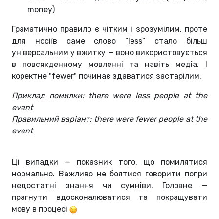
money)
Граматично правило є чітким і зрозумілим, проте
для носіїв саме слово “less” стало більш
універсальним у вжитку — воно використовується
в повсякденному мовленні та навіть медіа. І
коректне "fewer" починає здаватися застарілим.
Приклад помилки: there were less people at the
event
Правильний варіант: there were fewer people at the
event
Ці випадки — показник того, що помилятися
нормально. Важливо не боятися говорити попри
недостатні знання чи сумніви. Головне —
прагнути вдосконалюватися та покращувати
мову в процесі