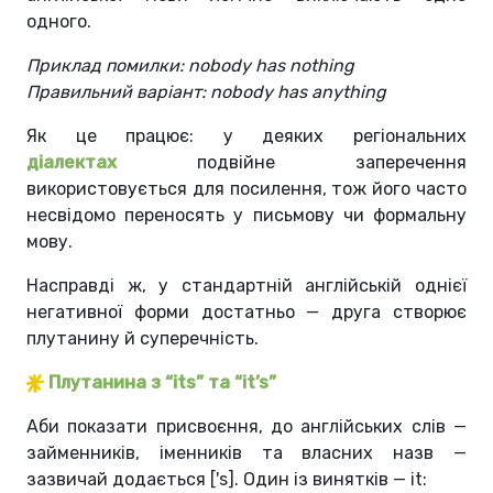
одного.
Приклад помилки: nobody has nothing
Правильний варіант: nobody has anything
Як це працює: у деяких регіональних
діалектах
подвійне заперечення
використовується для посилення, тож його часто
несвідомо переносять у письмову чи формальну
мову.
Насправді ж, у стандартній англійській однієї
негативної форми достатньо — друга створює
плутанину й суперечність.
Плутанина з “its” та “it’s”
Аби показати присвоєння, до англійських слів —
займенників, іменників та власних назв —
зазвичай додається ['s]. Один із винятків — it: