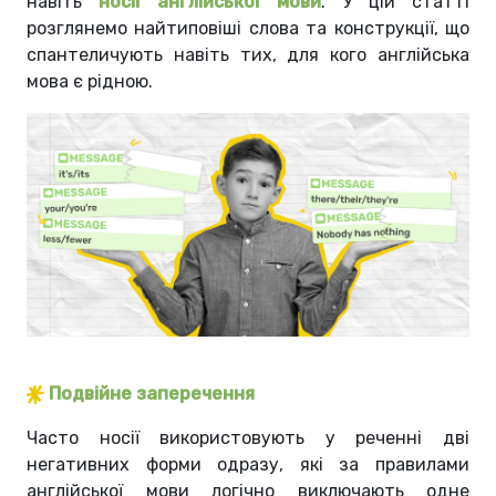
навіть
носії англійської мови
.
У цій статті
розглянемо найтиповіші слова та конструкції, що
спантеличують навіть тих, для кого англійська
мова є рідною.
Подвійне заперечення
Часто носії використовують у реченні дві
негативних форми одразу, які за правилами
англійської мови логічно виключають одне