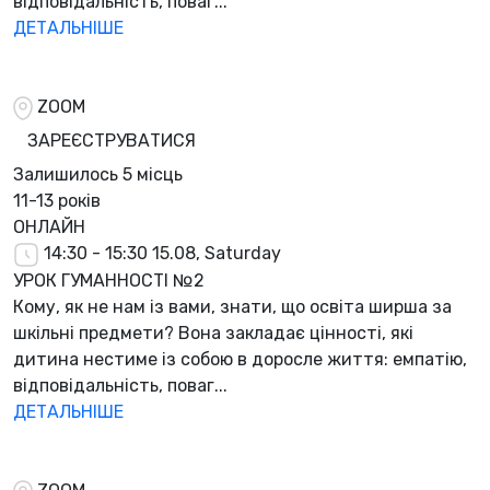
відповідальність, поваг...
ДЕТАЛЬНІШЕ
ZOOM
ЗАРЕЄСТРУВАТИСЯ
Залишилось
5 місць
11-13 років
ОНЛАЙН
14:30 - 15:30
15.08, Saturday
УРОК ГУМАННОСТІ №2
Кому, як не нам із вами, знати, що освіта ширша за
шкільні предмети? Вона закладає цінності, які
дитина нестиме із собою в доросле життя: емпатію,
відповідальність, поваг...
ДЕТАЛЬНІШЕ