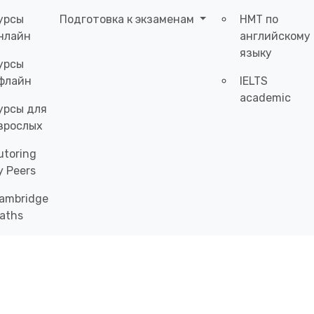
урсы
Подготовка к экзаменам
НМТ по
нлайн
английскому
языку
урсы
флайн
IELTS
academic
урсы для
зрослых
utoring
y Peers
ambridge
aths