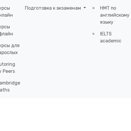
урсы
Подготовка к экзаменам
НМТ по
нлайн
английскому
языку
урсы
флайн
IELTS
academic
урсы для
зрослых
utoring
y Peers
ambridge
aths