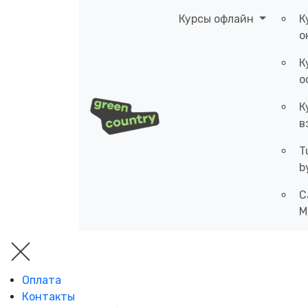
Курсы офлайн
К
о
К
о
К
в
T
b
C
M
Оплата
Контакты