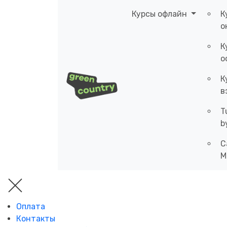
Курсы офлайн
К
о
К
о
К
в
T
b
C
M
Оплата
Контакты