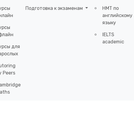
урсы
Подготовка к экзаменам
НМТ по
нлайн
английскому
языку
урсы
флайн
IELTS
academic
урсы для
зрослых
utoring
y Peers
ambridge
aths