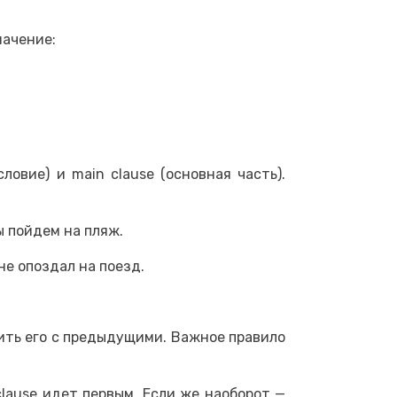
начение:
ловие) и main clause (основная часть).
мы пойдем на пляж.
ы не опоздал на поезд.
нить его с предыдущими. Важное правило
clause идет первым. Если же наоборот —