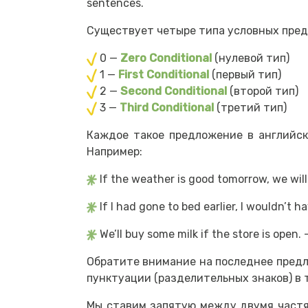
sentences.
Существует четыре типа условных пред
0 —
Zero Conditional
(нулевой тип)
1 —
First Conditional
(первый тип)
2 —
Second Conditional
(второй тип)
3 —
Third Conditional
(третий тип)
Каждое такое предложение в английском
Например:
If the weather is good tomorrow, we w
If I had gone to bed earlier, I wouldn’t
We’ll buy some milk if the store is op
Обратите внимание на последнее предло
пунктуации (разделительных знаков) в т
Мы ставим запятую между двумя частями