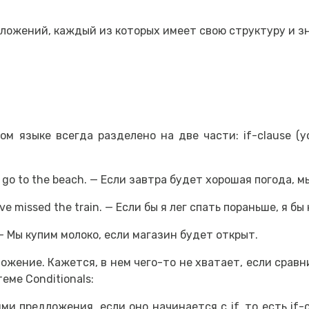
ложений, каждый из которых имеет свою структуру и з
 языке всегда разделено на две части: if-clause (ус
ill go to the beach. — Если завтра будет хорошая погода, 
 have missed the train. — Если бы я лег спать пораньше, я б
en. — Мы купим молоко, если магазин будет открыт.
жение. Кажется, в нем чего-то не хватает, если срав
еме Conditionals:
 предложения, если оно начинается с if, то есть if-