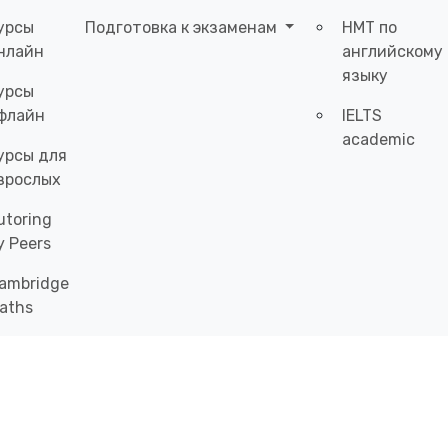
урсы
Подготовка к экзаменам
НМТ по
нлайн
английскому
языку
урсы
флайн
IELTS
academic
урсы для
зрослых
utoring
y Peers
ambridge
aths