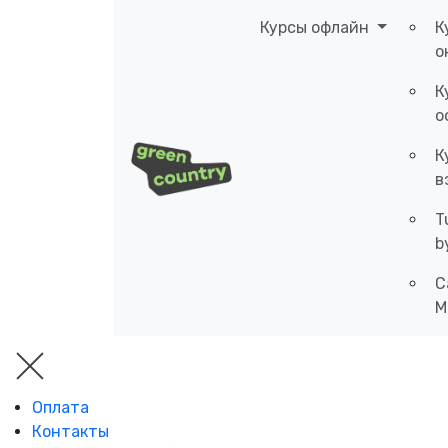
Курсы офлайн
К
о
К
о
К
в
T
b
C
M
Оплата
Контакты