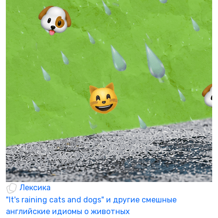
Р
ч
А
в
Р
0
Лексика
"It's raining cats and dogs" и другие смешные
английские идиомы о животных