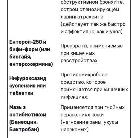
обструктивном бронхите,
остром стенозирующем
ларинготрахеите
(действует так же быстро
и эффективно, как и укол).
Ентерол-250 и
Препараты, применяемые
бифи-форм (или
при кишечных
биогайя,
расстройствах.
ентерожермина)
Противомикробное
Нифуроксазид
средство, которое
суспензия или
применяется при кишечных
таблетки
инфекциях.
Мазь з
Применяется при гнойных
антибиотиком
поражениях кожи
(Банеоцин,
(нагноение раны, укусы
Бактробан)
насекомых).