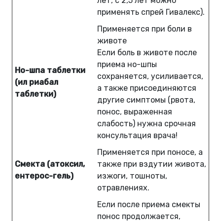
лет, с 2,5 лет можно
применять спрей Гивалекс).
Применяется при боли в
животе
Если боль в животе после
приема но-шпы
Но-шпа таблетки
сохраняется, усиливается,
(ил риабал
а также присоединяются
таблетки)
другие симптомы (рвота,
понос, выраженная
слабость) нужна срочная
консультация врача!
Применяется при поносе, а
Смекта (атоксил,
также при вздутии живота,
ентерос-гель)
изжоги, тошноты,
отравлениях.
Если после приема смекты
понос продолжается,