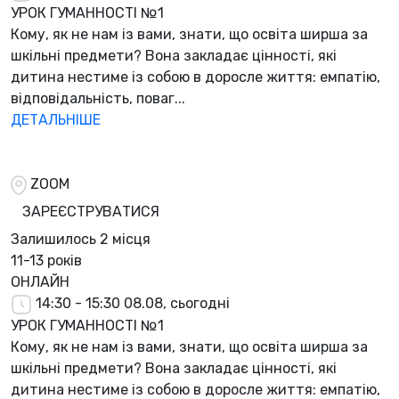
УРОК ГУМАННОСТІ №1
Кому, як не нам із вами, знати, що освіта ширша за
шкільні предмети? Вона закладає цінності, які
дитина нестиме із собою в доросле життя: емпатію,
відповідальність, поваг...
ДЕТАЛЬНІШЕ
ZOOM
ЗАРЕЄСТРУВАТИСЯ
Залишилось
2 місця
11-13 років
ОНЛАЙН
14:30 - 15:30
08.08, сьогодні
УРОК ГУМАННОСТІ №1
Кому, як не нам із вами, знати, що освіта ширша за
шкільні предмети? Вона закладає цінності, які
дитина нестиме із собою в доросле життя: емпатію,