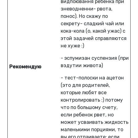
видпоювання ребенка при
зневодненни- рвота,
понос). Но скажу по
секрету- сладкий чай или
кока-кола (о, какой ужас) с
этой задачей справляются
не хуже :)
- эспумизан суспензия (при
вздутии живота)
Рекомендую
- тест-полоски на ацетон
(это для родителей,
которые любят все
контролировать :) потому
что по большому счету,
если ребенок рвет, но
может усваивать жидкость
маленькими порциями, то
вы его отпаиваете; если