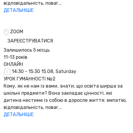
відповідальність, поваг...
ДЕТАЛЬНІШЕ
ZOOM
ЗАРЕЄСТРУВАТИСЯ
Залишилось
5 місць
11-13 років
ОНЛАЙН
14:30 - 15:30
15.08, Saturday
УРОК ГУМАННОСТІ №2
Кому, як не нам із вами, знати, що освіта ширша за
шкільні предмети? Вона закладає цінності, які
дитина нестиме із собою в доросле життя: емпатію,
відповідальність, поваг...
ДЕТАЛЬНІШЕ