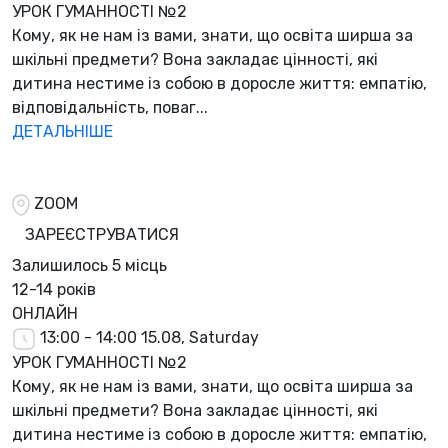
УРОК ГУМАННОСТІ №2
Кому, як не нам із вами, знати, що освіта ширша за
шкільні предмети? Вона закладає цінності, які
дитина нестиме із собою в доросле життя: емпатію,
відповідальність, поваг...
ДЕТАЛЬНІШЕ
ZOOM
ЗАРЕЄСТРУВАТИСЯ
Залишилось
5 місць
12-14 років
ОНЛАЙН
13:00 - 14:00
15.08, Saturday
УРОК ГУМАННОСТІ №2
Кому, як не нам із вами, знати, що освіта ширша за
шкільні предмети? Вона закладає цінності, які
дитина нестиме із собою в доросле життя: емпатію,