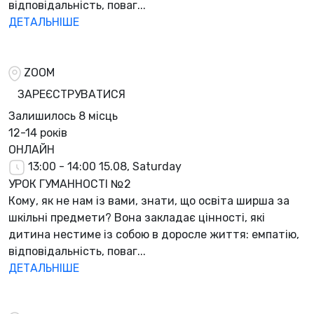
відповідальність, поваг...
ДЕТАЛЬНІШЕ
ZOOM
ЗАРЕЄСТРУВАТИСЯ
Залишилось
8 місць
12-14 років
ОНЛАЙН
13:00 - 14:00
15.08, Saturday
УРОК ГУМАННОСТІ №2
Кому, як не нам із вами, знати, що освіта ширша за
шкільні предмети? Вона закладає цінності, які
дитина нестиме із собою в доросле життя: емпатію,
відповідальність, поваг...
ДЕТАЛЬНІШЕ