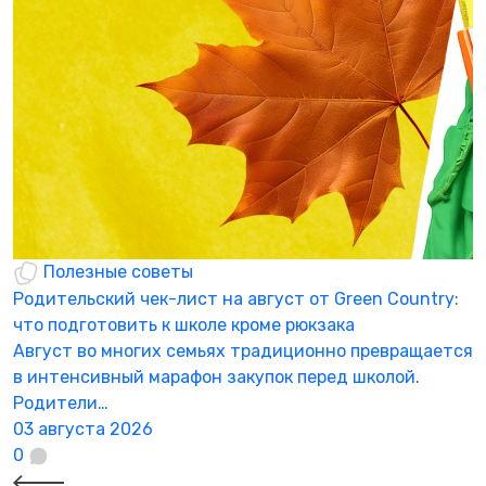
Полезные советы
Родительский чек-лист на август от Green Country:
Н
что подготовить к школе кроме рюкзака
а
Август во многих семьях традиционно превращается
К
в интенсивный марафон закупок перед школой.
а
Родители…
3
03 августа 2026
0