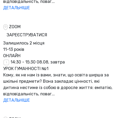
відповідальність, поваг...
ДЕТАЛЬНІШЕ
ZOOM
ЗАРЕЄСТРУВАТИСЯ
Залишилось
2 місця
11-13 років
ОНЛАЙН
14:30 - 15:30
08.08, завтра
УРОК ГУМАННОСТІ №1
Кому, як не нам із вами, знати, що освіта ширша за
шкільні предмети? Вона закладає цінності, які
дитина нестиме із собою в доросле життя: емпатію,
відповідальність, поваг...
ДЕТАЛЬНІШЕ