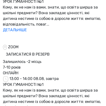
УРОК ГУМАННОСТІ №1
Кому, як не нам із вами, знати, що освіта ширша за
шкільні предмети? Вона закладає цінності, які
дитина нестиме із собою в доросле життя: емпатію,
відповідальність, поваг...
ДЕТАЛЬНІШЕ
ZOOM
ЗАПИСАТИСЯ В РЕЗЕРВ
Залишилось
-2 місць
7-10 років
ОНЛАЙН
13:00 - 14:00
08.08, завтра
УРОК ГУМАННОСТІ №1
Кому, як не нам із вами, знати, що освіта ширша за
шкільні предмети? Вона закладає цінності, які
дитина нестиме із собою в доросле життя: емпатію,