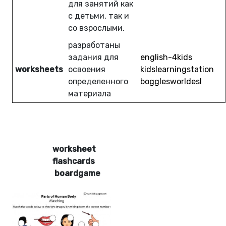
для занятий как
с детьми, так и
со взрослыми.
разработаны
задания для
english-4kids
worksheets
освоения
kidslearningstation
определенного
bogglesworldesl
материала
worksheet
flashcards
boardgame