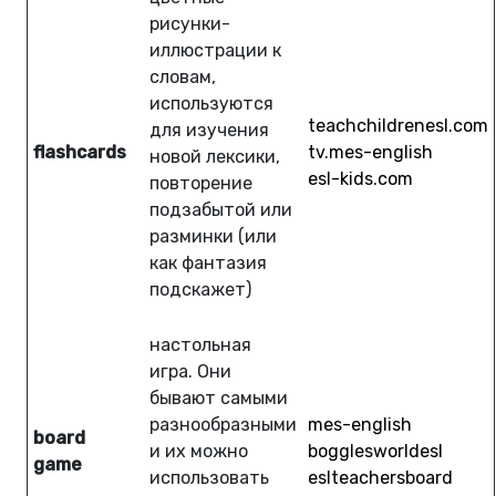
рисунки-
иллюстрации к
словам,
используются
teachchildrenesl.com
для изучения
flashcards
tv.mes-english
новой лексики,
esl-kids.com
повторение
подзабытой или
разминки (или
как фантазия
подскажет)
настольная
игра. Они
бывают самыми
разнообразными
mes-english
board
и их можно
bogglesworldesl
game
использовать
eslteachersboard