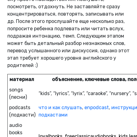
посмотреть, отдохнуть. Не заставляйте сразу
концентрироваться, повторять, записывать или
др. После этого прослушайте еще несколько раз,
попросите ребенка подпевать или читать вслух,
подражая интонацию, темп. Следующим этапом
может быть детальный разбор незнакомых слов,
перевод услышанного или дискуссия, однако этот
этап требует хорошего уровня английского у
родителей :)
материал
объяснение, ключевые слова, по
songs
“kids”, “lyrics”, “lyrix”, “caraoke”, “nursery”,
(песни)
podcasts
что и как слушать
,
enpodcast
,
инструкци
(подкасти)
подкастами
audio
books
loyalbooks
,
freeclassicaudiobooks
,
kids.le