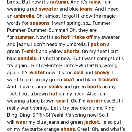
birds… But now it’s
autumn
. And it’s
rainy
. I am
wearing a red
sweater
and blue
jeans
. And I need
an
umbrella
. Oh, almost forgot! I know the magic
words for
seasons
. I want spring, so… Tummer-
Pummer-Bummer-Summer! Oh, they are
for
summer
. Now it’s so
hot
! I
take off
my sweater
and jeans. I don’t need my umbrella. I
put on
a
green
T-shirt
and yellow
shorts
. On my feet I put
blue
sandals
. It’s better now. But I want spring! Let’s
try again… Binter-Finter-Dinter-Winter! No, wrong
again! It’s
winter
now. It’s too
cold
and
snowy
. I
want to put on my green
coat
and black
trousers
.
And I have orange
socks
and green
boots
on my
feet. I put a brown
hat
on my head. Also I am
wearing a long brown
scarf
. Ok, I’m
warm
now. But I
really want spring… Let’s try one more time. Ring-
Bing-Ding-SPRING! Yeah! It’s spring now! So, I
will
wear
my blue jeans and green
jacket
. I also put
on my favourite orange
shoes
. Great! Oh, and what’s