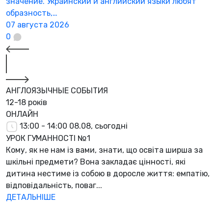
значение. Украинский и английский языки любят
образность,…
07 августа 2026
0
АНГЛОЯЗЫЧНЫЕ СОБЫТИЯ
12-18 років
ОНЛАЙН
13:00 - 14:00
08.08, сьогодні
УРОК ГУМАННОСТІ №1
Кому, як не нам із вами, знати, що освіта ширша за
шкільні предмети? Вона закладає цінності, які
дитина нестиме із собою в доросле життя: емпатію,
відповідальність, поваг...
ДЕТАЛЬНІШЕ