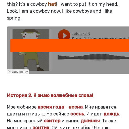
this? It’s a cowboy
hat
! I want to put it on my head.
Look, I am a cowboy now. I like cowboys and I like
spring!
История 2. Я знаю волшебные слова!
Мое любимое
время года
-
весна
. Мне нравятся
цветы и птицы ... Но сейчас
осень
. И идет
дождь
.
На мне красный
свитер
и синие
джинсы
. Также
мне нужен
зонтик
. Ой, чуть не забыл! Я знаю