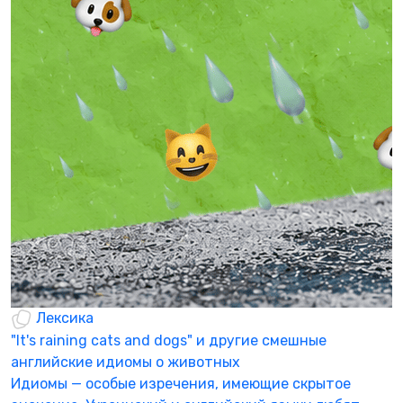
Р
ч
А
в
Р
0
Лексика
"It's raining cats and dogs" и другие смешные
английские идиомы о животных
Идиомы — особые изречения, имеющие скрытое