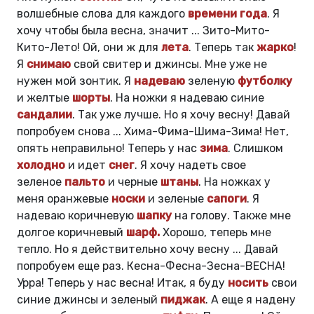
волшебные слова для каждого
времени года
. Я
хочу чтобы была весна, значит ... Зито-Мито-
Кито-Лето! Ой, они ж для
лета
. Теперь так
жарко
!
Я
снимаю
свой свитер и джинсы. Мне уже не
нужен мой зонтик. Я
надеваю
зеленую
футболку
и желтые
шорты
. На ножки я надеваю синие
сандалии
. Так уже лучше. Но я хочу весну! Давай
попробуем снова ... Хима-Фима-Шима-Зима! Нет,
опять неправильно! Теперь у нас
зима
. Слишком
холодно
и идет
снег
. Я хочу надеть свое
зеленое
пальто
и черные
штаны
. На ножках у
меня оранжевые
носки
и зеленые
сапоги
. Я
надеваю коричневую
шапку
на голову. Также мне
долгое коричневый
шарф.
Хорошо, теперь мне
тепло. Но я действительно хочу весну ... Давай
попробуем еще раз. Кесна-Фесна-Зесна-ВЕСНА!
Урра! Теперь у нас весна! Итак, я буду
носить
свои
синие джинсы и зеленый
пиджак
. А еще я надену