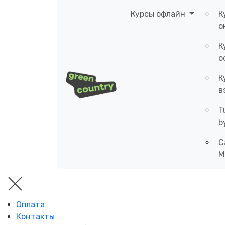
Курсы офлайн
К
о
К
о
К
в
T
b
C
M
Оплата
Контакты