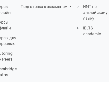
урсы
Подготовка к экзаменам
НМТ по
нлайн
английскому
языку
урсы
флайн
IELTS
academic
урсы для
зрослых
utoring
y Peers
ambridge
aths