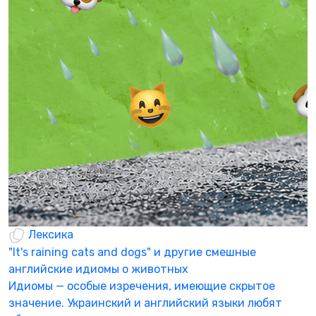
Р
ч
А
в
Р
0
Лексика
"It's raining cats and dogs" и другие смешные
английские идиомы о животных
Идиомы — особые изречения, имеющие скрытое
значение. Украинский и английский языки любят