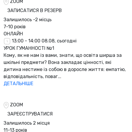
ZOOM
ЗАПИСАТИСЯ В РЕЗЕРВ
Залишилось
-2 місць
7-10 років
ОНЛАЙН
13:00 - 14:00
08.08, сьогодні
УРОК ГУМАННОСТІ №1
Кому, як не нам із вами, знати, що освіта ширша за
шкільні предмети? Вона закладає цінності, які
дитина нестиме із собою в доросле життя: емпатію,
відповідальність, поваг...
ДЕТАЛЬНІШЕ
ZOOM
ЗАРЕЄСТРУВАТИСЯ
Залишилось
2 місця
11-13 років