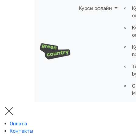
Курсы офлайн
К
о
К
о
К
в
T
b
C
M
Оплата
Контакты