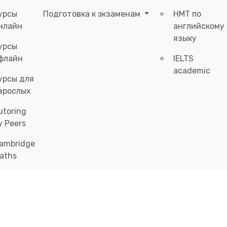
урсы
Подготовка к экзаменам
НМТ по
нлайн
английскому
языку
урсы
флайн
IELTS
academic
урсы для
зрослых
utoring
y Peers
ambridge
aths