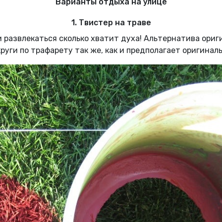
Варианты отдыха на улице
1. Твистер на траве
и развлекаться сколько хватит духа! Альтернатива ориг
уги по трафарету так же, как и предполагает оригинальн