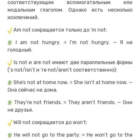
соответствующим вспомогательным или
модальным глаголом. Однако есть несколько
исключений.
Am not сокращается только до ’m not:
I am not hungry. = I’m not hungry. — Я не
голодный.
Is not и are not имеют две параллельные формы
(’s not/isn’t и ’re not/aren’t соответственно):
She’s not at home now. = She isn’t at home now. —
Она сейчас не дома.
They’re not friends. = They aren’t friends. — Они
не друзья.
Will not сокращается до won’t:
He will not go to the party. = He won’t go to the