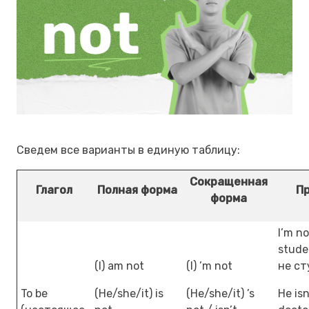
Сведем все варианты в единую таблицу:
Сокращенная
Глагол
Полная форма
П
форма
I’m no
stude
(I) am not
(I) ’m not
не ст
To be
(He/she/it) is
(He/she/it) ’s
He isn