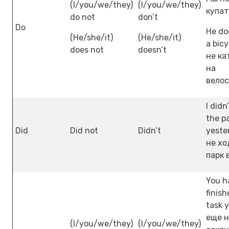
(I/you/we/they)
(I/you/we/they)
купат
do not
don’t
Do
He do
(He/she/it)
(He/she/it)
a bicy
does not
doesn’t
не ка
на
велос
I didn
the p
Did
Did not
Didn’t
yeste
не хо
парк 
You h
finish
task 
еще н
(I/you/we/they)
(I/you/we/they)