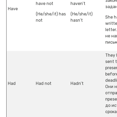
зако
have not
haven’t
задан
Have
(He/she/it) has
(He/she/it)
She h
not
hasn’t
writt
letter
не на
письм
They 
sent 
prese
befor
deadl
Had
Had not
Hadn’t
Они н
отпр
през
до и
срока