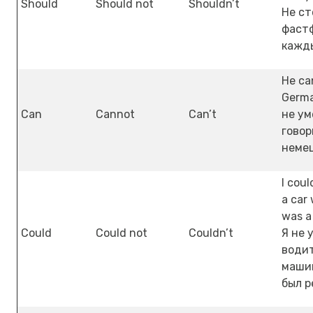
Should
Should not
Shouldn’t
Не ст
фаст
кажды
He ca
Germa
Can
Cannot
Can’t
не ум
говор
немец
I coul
a car
was a 
Could
Could not
Couldn’t
Я не 
води
машин
был р