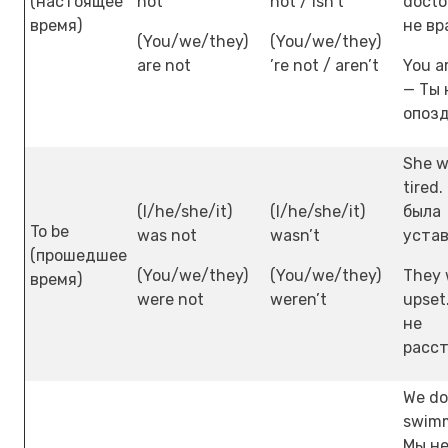
(настоящее
not
not / isn’t
docto
время)
не вр
(You/we/they)
(You/we/they)
are not
’re not / aren’t
You ar
— Ты 
опозд
She w
tired
(I/he/she/it)
(I/he/she/it)
была
To be
was not
wasn’t
уста
(прошедшее
(You/we/they)
(You/we/they)
They 
время)
were not
weren’t
upset
не
расст
We do
swimm
Мы н