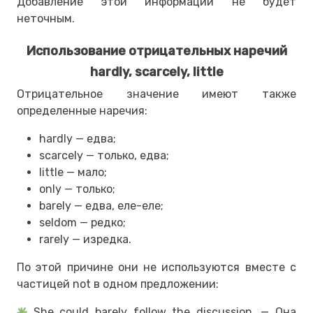
Добавление этой информации не будет
неточным.
Использование отрицательных наречий
hardly, scarcely, little
Отрицательное значение имеют также
определенные наречия:
hardly — едва;
scarcely — только, едва;
little — мало;
only — только;
barely — едва, еле-еле;
seldom — редко;
rarely — изредка.
По этой причине они не используются вместе с
частицей not в одном предложении:
She could barely follow the discussion. — Она