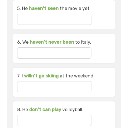
5. He
haven’t seen
the movie yet.
6. We
haven’t never been
to Italy.
7. I
willn’t go skiing
at the weekend.
8. He
don’t can play
volleyball.