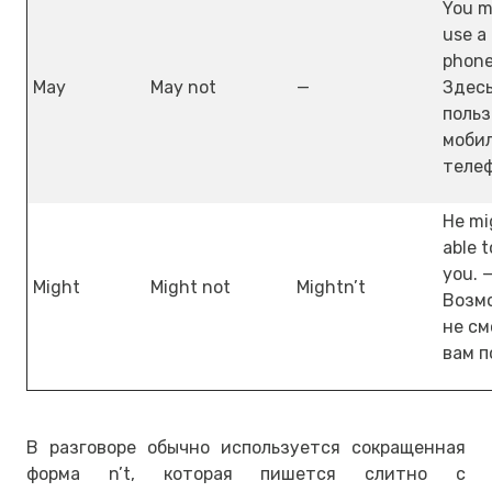
You m
use a
phone
May
May not
—
Здесь
польз
моби
теле
He mi
able t
you. 
Might
Might not
Mightn’t
Возмо
не с
вам п
В разговоре обычно используется сокращенная
форма n’t, которая пишется слитно с