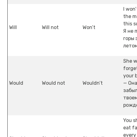
I won’
the m
this 
Will
Will not
Won’t
Я не 
горы 
летом
She w
forge
your b
Would
Would not
Wouldn’t
— Она
забыл
твое
рожд
You s
eat f
every