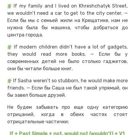
If my family and I lived on Khreshchatyk Street,
we wouldn’t need a car to get to the city center. —
Если бы мы с семьей жили на Крещатике, нам не
нужна была бы машина, чтобы добраться до
центра города.
If modern children didn’t have a lot of gadgets,
they would read more books. — Если бы у
современных детей не было столько гаджетов,
они бы читали больше книг.
If Sasha weren’t so stubborn, he would make more
friends. — Если бы Саша не был такой упрямый, он
бы завел больше друзей.
Не будем забывать про еще одну категорию
отрицаний, когда в обеих частях стоят
отрицательные частички:
If + Past Simple + not, would not (wouldn’t) + V1