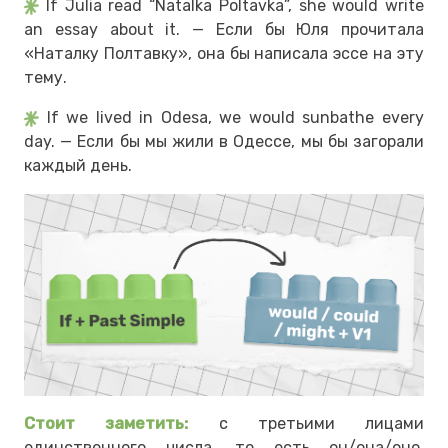
If Julia read “Natalka Poltavka”, she would write
an essay about it. — Если бы Юля прочитала
«Наталку Полтавку», она бы написала эссе на эту
тему.
If we lived in Odesa, we would sunbathe every
day. — Если бы мы жили в Одессе, мы бы загорали
каждый день.
Стоит заметить:
с третьими лицами
единственного числа, то есть он/она/оно,