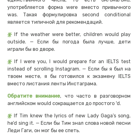
употребляется форма were вместо привычного
was. Такая формулировка second conditional
является типичной для рекомендаций.
If the weather were better, children would play
outside. — Если бы погода была лучше, дети
играли бы во дворе.
If I were you, I would prepare for an IELTS test
instead of scrolling Instagram. — Если бы я был на
твоем месте, я бы готовился к экзамену IELTS
вместо листания ленты Инстаграма.
Обратите внимание
, что часто в разговорном
английском would сокращается до простого 'd.
If Tim knew the lyrics of new Lady Gaga’s song,
he’d sing it. — Если бы Тим знал слова новой песни
Леди Гаги, он мог бы ее спеть.