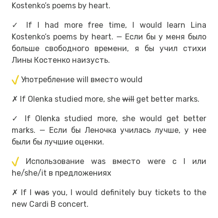
Kostenko’s poems by heart.
✓ If I had more free time, I would learn Lina
Kostenko’s poems by heart. — Если бы у меня было
больше свободного времени, я бы учил стихи
Лины Костенко наизусть.
Употребление will вместо would
✗ If Olenka studied more, she
will
get better marks.
✓ If Olenka studied more, she would get better
marks. — Если бы Леночка училась лучше, у нее
были бы лучшие оценки.
Использование was вместо were с I или
he/she/it в предложениях
✗ If I
was
you, I would definitely buy tickets to the
new Cardi B concert.