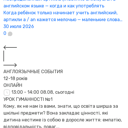
английском языке — когда и как употреблять
н
Когда ребёнок только начинает учить английский,
П
артикли a / an кажется мелочью — маленькие слова…
с
30 июля 2026
«
0
2
АНГЛОЯЗЫЧНЫЕ СОБЫТИЯ
12-18 років
ОНЛАЙН
13:00 - 14:00
08.08, сьогодні
УРОК ГУМАННОСТІ №1
Кому, як не нам із вами, знати, що освіта ширша за
шкільні предмети? Вона закладає цінності, які
дитина нестиме із собою в доросле життя: емпатію,
відповідальність, поваг...