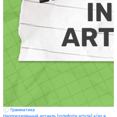
Грамматика
Неопределённый артикль (indefinite article) a/an в
M