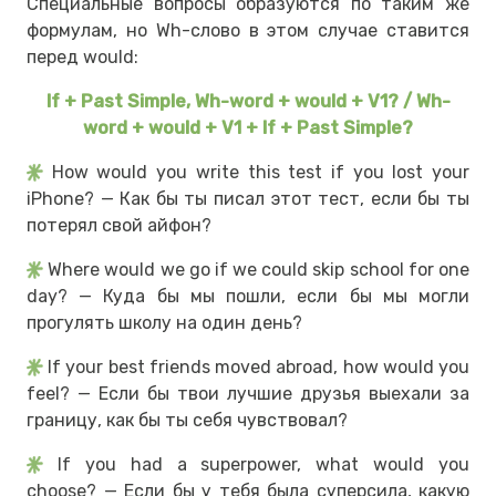
Специальные вопросы образуются по таким же
формулам, но Wh-слово в этом случае ставится
перед would:
If + Past Simple, Wh-word + would + V1? / Wh-
word + would + V1 + If + Past Simple?
How would you write this test if you lost your
iPhone? — Как бы ты писал этот тест, если бы ты
потерял свой айфон?
Where would we go if we could skip school for one
day? — Куда бы мы пошли, если бы мы могли
прогулять школу на один день?
If your best friends moved abroad, how would you
feel? — Если бы твои лучшие друзья выехали за
границу, как бы ты себя чувствовал?
If you had a superpower, what would you
choose? — Если бы у тебя была суперсила, какую