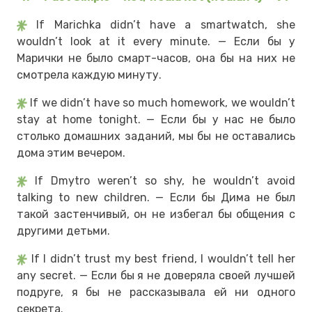
If Marichka didn’t have a smartwatch, she
wouldn’t look at it every minute. — Если бы у
Марички не было смарт-часов, она бы на них не
смотрела каждую минуту.
If we didn’t have so much homework, we wouldn’t
stay at home tonight. — Если бы у нас не было
столько домашних заданий, мы бы не оставались
дома этим вечером.
If Dmytro weren’t so shy, he wouldn’t avoid
talking to new children. — Если бы Дима не был
такой застенчивый, он не избегал бы общения с
другими детьми.
If I didn’t trust my best friend, I wouldn’t tell her
any secret. — Если бы я не доверяла своей лучшей
подруге, я бы не рассказывала ей ни одного
секрета.