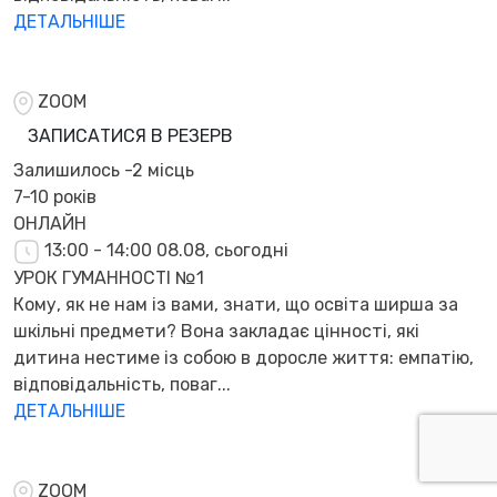
ДЕТАЛЬНІШЕ
ZOOM
ЗАПИСАТИСЯ В РЕЗЕРВ
Залишилось
-2 місць
7-10 років
ОНЛАЙН
13:00 - 14:00
08.08, сьогодні
УРОК ГУМАННОСТІ №1
Кому, як не нам із вами, знати, що освіта ширша за
шкільні предмети? Вона закладає цінності, які
дитина нестиме із собою в доросле життя: емпатію,
відповідальність, поваг...
ДЕТАЛЬНІШЕ
ZOOM