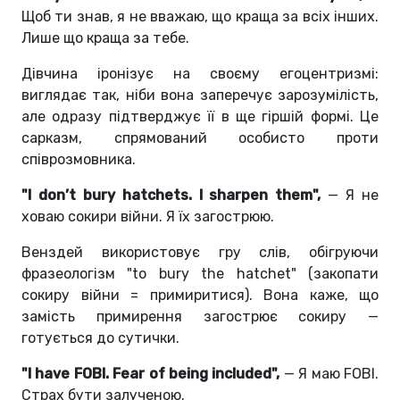
Щоб ти знав, я не вважаю, що краща за всіх інших.
Лише що краща за тебе.
Дівчина іронізує на своєму егоцентризмі:
виглядає так, ніби вона заперечує зарозумілість,
але одразу підтверджує її в ще гіршій формі. Це
сарказм, спрямований особисто проти
співрозмовника.
"I don’t bury hatchets. I sharpen them",
— Я не
ховаю сокири війни. Я їх загострюю.
Венздей використовує гру слів, обігруючи
фразеологізм "to bury the hatchet" (закопати
сокиру війни = примиритися). Вона каже, що
замість примирення загострює сокиру —
готується до сутички.
"I have FOBI. Fear of being included",
— Я маю FOBI.
Страх бути залученою.