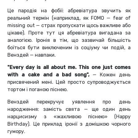
Це пародія на фобії: абревіатура звучить як
реальний термін (наприклад, як FOMO — fear of
missing out — страх пропускати щось важливе або
цікаве). Проте тут ця абревіатура вигадана за
аналогією.
Іронія в тім, що зазвичай більшість
боїться бути виключеним із соціуму чи подій, а
Венздей — навпаки.
"Every day is all about me. This one just comes
with a cake and a bad song",
— Кожен день
присвячений мені. Цей просто супроводжується
тортом і поганою піснею.
Венздей перекручує уявлення про день
народження: замість свята — ще один день
нарцисизму з «жахливою піснею» (Happy
Birthday). Це приклад іронії з домішкою чорного
гумору.