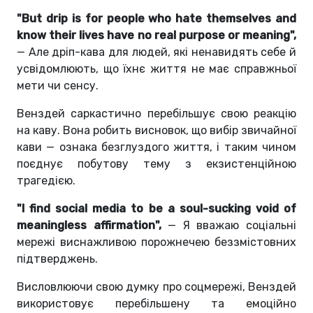
"But drip is for people who hate themselves and
know their lives have no real purpose or meaning",
— Але дріп-кава для людей, які ненавидять себе й
усвідомлюють, що їхнє життя не має справжньої
мети чи сенсу.
Венздей саркастично перебільшує свою реакцію
на каву. Вона робить висновок, що вибір звичайної
кави — ознака безглуздого життя, і таким чином
поєднує побутову тему з екзистенційною
трагедією.
"I find social media to be a soul-sucking void of
meaningless affirmation",
— Я вважаю соціальні
мережі виснажливою порожнечею беззмістовних
підтверджень.
Висловлюючи свою думку про соцмережі, Венздей
використовує перебільшену та емоційно