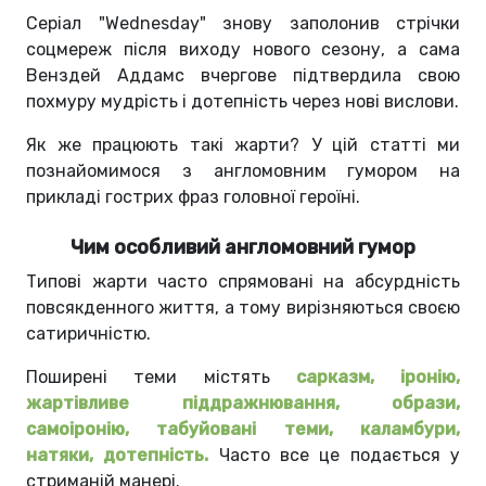
Серіал "Wednesday" знову заполонив стрічки
соцмереж після виходу нового сезону, а сама
Венздей Аддамс вчергове підтвердила свою
похмуру мудрість і дотепність через нові вислови.
Як же працюють такі жарти? У цій статті ми
познайомимося з англомовним гумором на
прикладі гострих фраз головної героїні.
Чим особливий англомовний гумор
Типові жарти часто спрямовані на абсурдність
повсякденного життя, а тому вирізняються своєю
сатиричністю.
Поширені теми містять
сарказм, іронію,
жартівливе піддражнювання, образи,
самоіронію, табуйовані теми, каламбури,
натяки, дотепність.
Часто все це подається у
стриманій манері.