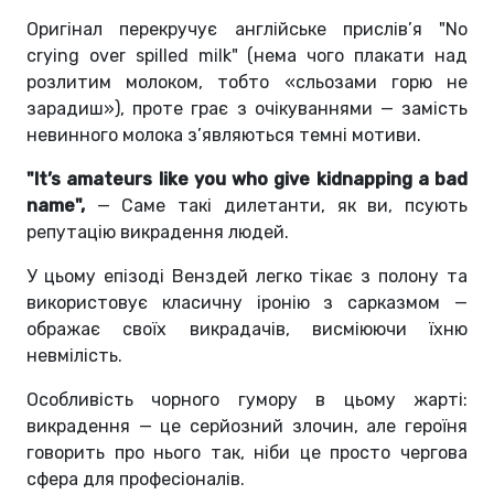
Оригінал перекручує англійське прислів’я "No
crying over spilled milk" (нема чого плакати над
розлитим молоком, тобто «сльозами горю не
зарадиш»), проте грає з очікуваннями — замість
невинного молока з’являються темні мотиви.
"It’s amateurs like you who give kidnapping a bad
name",
— Саме такі дилетанти, як ви, псують
репутацію викрадення людей.
У цьому епізоді Венздей легко тікає з полону та
використовує класичну іронію з сарказмом —
ображає своїх викрадачів, висміюючи їхню
невмілість.
Особливість чорного гумору в цьому жарті:
викрадення — це серйозний злочин, але героїня
говорить про нього так, ніби це просто чергова
сфера для професіоналів.