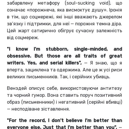
забарвлену метафору (soul-sucking void), що
означає «порожнеча, яка висмоктує душу».
Іронія
в тім, що соцмережі, які інші вважають джерелом
зв’язку і підтримки, для неї — порожня темна діра.
Цей жарт сатирично обігрує сучасну залежність
від соцмереж.
"I know I’m stubborn, single-minded, and
obsessive. But those are all traits of great
writers. Yes, and serial killers",
— Я знаю, що я
вперта, зациклена та одержима. Але це ж усі риси
великих письменників. Так, і серійних убивць.
Венздей описує себе, використовуючи антитезу
та чорний гумор. Вона ставить поруч позитивний
образ (письменники) і негативний (серійні вбивці)
— несподіване зіставлення.
"For the record, I don’t believe I’m better than
everyone else. Just that I’m better than you",
—