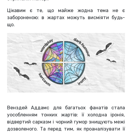
Цікавим є те, що майже жодна тема не є
забороненою: в жартах можуть висміяти будь-
що.
Венздей Аддамс для багатьох фанатів стала
уособленням тонких жартів: її холодна іронія,
відвертий сарказм і чорний гумор знищують межі
дозволеного. Та перед тим, як проаналізувати її