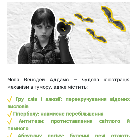
Мова Венздей Аддамс — чудова ілюстрація
механізмів гумору, адже містить:
Гру слів і алюзії: перекручування відомих
висловів
Гіперболу: навмисне перебільшення
Антитези: протиставлення світлого й
темного
Абсурдну логіку: буденні речі стають