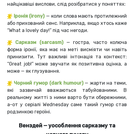
найцікавіші вислови, слід розібратися у поняттях:
Іронія (irony)
— коли слова мають протилежний
або прихований сенс. Наприклад, якщо хтось каже
“What a lovely day!” під час негоди.
Сарказм (sarcasm)
— гостра, часто колюча
форма іронії, яка має на меті висміяти чи навіть
принизити. Тут важливі інтонація та контекст:
“Great job!” може звучати як позитивна оцінка, а
може — як глузування.
Чорний гумор (dark humour)
— жарти на теми,
які зазвичай вважаються табуйованими. В
реальному житті з ними варто бути обережними,
а-от у серіалі Wednesday саме такий гумор став
родзинкою героїні.
Венздей — уособлення сарказму та