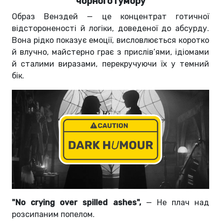
чорного гумору
Образ Венздей — це концентрат готичної
відстороненості й логіки, доведеної до абсурду.
Вона рідко показує емоції, висловлюється коротко
й влучно, майстерно грає з прислів’ями, ідіомами
й сталими виразами, перекручуючи їх у темний
бік.
"No crying over spilled ashes",
— Не плач над
розсипаним попелом.