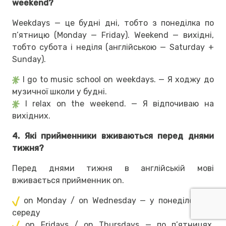
weekend?
Weekdays — це будні дні, тобто з понеділка по
п’ятницю (Monday — Friday). Weekend — вихідні,
тобто субота і неділя (англійською — Saturday +
Sunday).
I go to music school on weekdays. — Я ходжу до
музичної школи у будні.
I relax on the weekend. — Я відпочиваю на
вихідних.
4. Які прийменники вживаються перед днями
тижня?
Перед днями тижня в англійській мові
вживається прийменник on.
on Monday / on Wednesday — у понеділок / у
середу
on Fridays / on Thursdays — по п’ятницях,