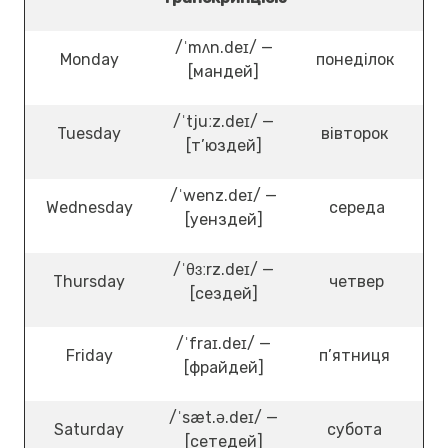
/ˈmʌn.deɪ/ —
Monday
понеділок
[мандей]
/ˈtjuːz.deɪ/ —
Tuesday
вівторок
[т’юздей]
/ˈwenz.deɪ/ —
Wednesday
середа
[уенздей]
/ˈθɜːrz.deɪ/ —
Thursday
четвер
[сездей]
/ˈfraɪ.deɪ/ —
Friday
п’ятниця
[фрайдей]
/ˈsæt.ə.deɪ/ —
Saturday
субота
[сетедей]