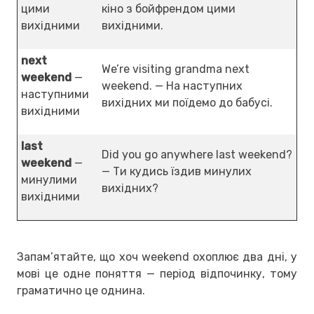
цими
кіно з бойфрендом цими
вихідними
вихідними.
next
We’re visiting grandma next
weekend
—
weekend. — На наступних
наступними
вихідних ми поїдемо до бабусі.
вихідними
last
Did you go anywhere last weekend?
weekend
—
— Ти кудись їздив минулих
минулими
вихідних?
вихідними
Запам’ятайте, що хоч weekend охоплює два дні, у
мові це одне поняття — період відпочинку, тому
граматично це однина.