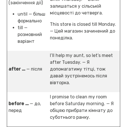
(закінчення дії)
залишаться у сільській
місцевості до четверга.
until — більш
формально
This store is closed till Monday.
till —
— Цей магазин зачинений до
розмовний
понеділка.
варіант
I’ll help my aunt, so let’s meet
after Tuesday. — Я
after ...
— після
допомагатиму тітці, тож
давай зустрінемось після
вівторка.
I promise to clean my room
before ...
— до,
before Saturday morning. — Я
перед
обіцяю прибрати кімнату до
суботнього ранку.