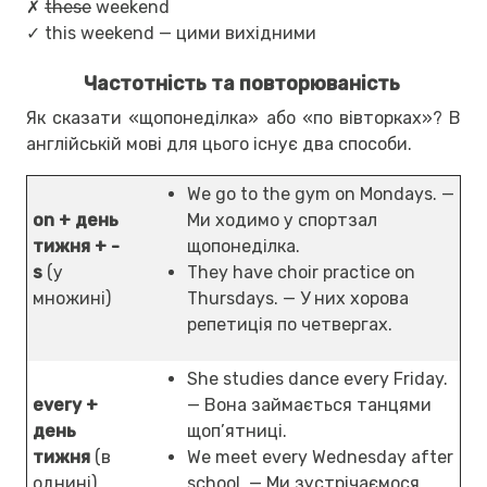
✗
these
weekend
✓ this weekend — цими вихідними
Частотність та повторюваність
Як сказати «щопонеділка» або «по вівторках»? В
англійській мові для цього існує два способи.
We go to the gym on Mondays. —
on + день
Ми ходимо у спортзал
тижня + -
щопонеділка.
s
(у
They have choir practice on
множині)
Thursdays. — У них хорова
репетиція по четвергах.
She studies dance every Friday.
every +
— Вона займається танцями
день
щоп’ятниці.
тижня
(в
We meet every Wednesday after
однині)
school. — Ми зустрічаємося