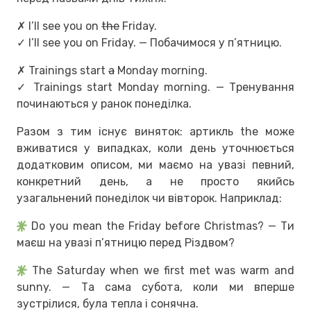
✗ I’ll see you on
the
Friday.
✓ I’ll see you on Friday. — Побачимося у п’ятницю.
✗ Trainings start
a
Monday morning.
✓ Trainings start Monday morning. — Тренування
починаються у ранок понеділка.
Разом з тим існує виняток: артикль the може
вживатися у випадках, коли день уточнюється
додатковим описом, ми маємо на увазі певний,
конкретний день, а не просто якийсь
узагальнений понеділок чи вівторок. Наприклад:
Do you mean the Friday before Christmas? — Ти
маєш на увазі п’ятницю перед Різдвом?
The Saturday when we first met was warm and
sunny. — Та сама субота, коли ми вперше
зустрілися, була тепла і сонячна.