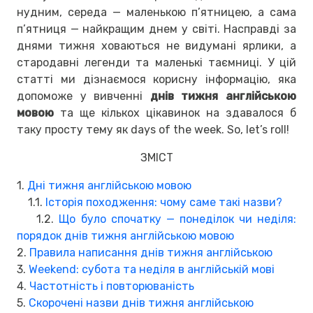
нудним, середа — маленькою п’ятницею, а сама
п’ятниця — найкращим днем у світі. Насправді за
днями тижня ховаються не видумані ярлики, а
стародавні легенди та маленькі таємниці. У цій
статті ми дізнаємося корисну інформацію, яка
допоможе у вивченні
днів тижня англійською
мовою
та ще кількох цікавинок на здавалося б
таку просту тему як days of the week. So, let’s roll!
ЗМІСТ
1.
Дні тижня англійською мовою
1.1.
Історія походження: чому саме такі назви?
1.2.
Що було спочатку — понеділок чи неділя:
порядок днів тижня англійською мовою
2.
Правила написання днів тижня англійською
3.
Weekend: субота та неділя в англійській мові
4.
Частотність і повторюваність
5.
Скорочені назви днів тижня англійською