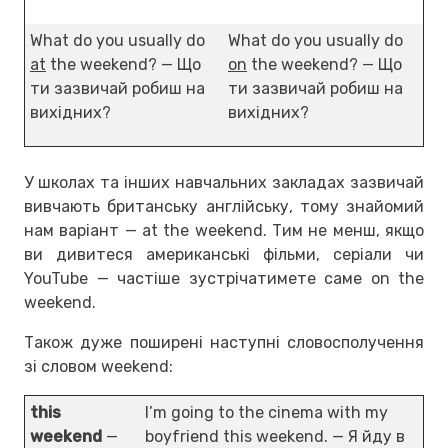
What do you usually do
What do you usually do
at
the weekend? — Що
on
the weekend? — Що
ти зазвичай робиш на
ти зазвичай робиш на
вихідних?
вихідних?
У школах та інших навчальних закладах зазвичай
вивчають британську англійську, тому знайомий
нам варіант — at the weekend. Тим не менш, якщо
ви дивитеся американські фільми, серіали чи
YouTube — частіше зустрічатимете саме on the
weekend.
Також дуже поширені наступні словосполучення
зі словом weekend:
this
I’m going to the cinema with my
weekend
—
boyfriend this weekend. — Я йду в