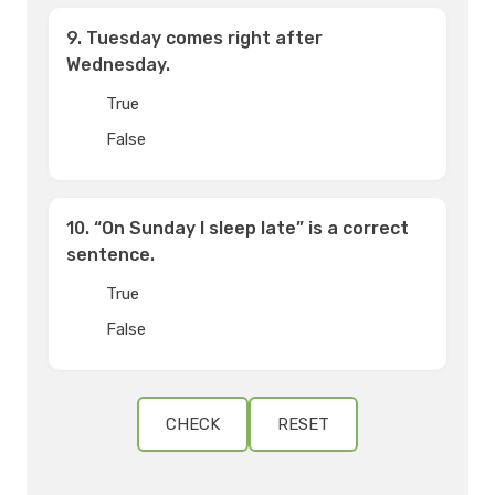
9. Tuesday comes right after
Wednesday.
True
False
10. “On Sunday I sleep late” is a correct
sentence.
True
False
CHECK
RESET