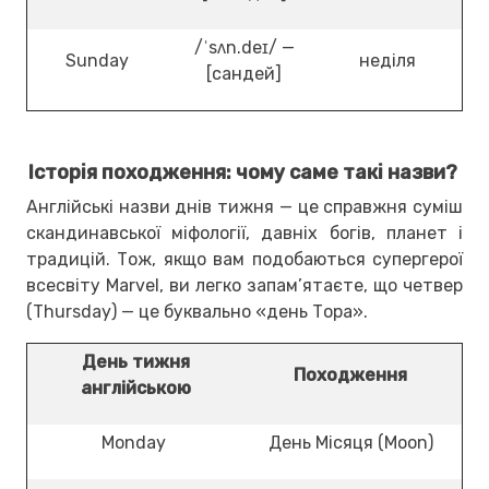
/ˈsʌn.deɪ/ —
Sunday
неділя
[сандей]
Історія походження: чому саме такі назви?
Англійські назви днів тижня — це справжня суміш
скандинавської міфології, давніх богів, планет і
традицій. Тож, якщо вам подобаються супергерої
всесвіту Marvel, ви легко запам’ятаєте, що четвер
(Thursday) — це буквально «день Тора».
День тижня
Походження
англійською
Monday
День Місяця (Moon)