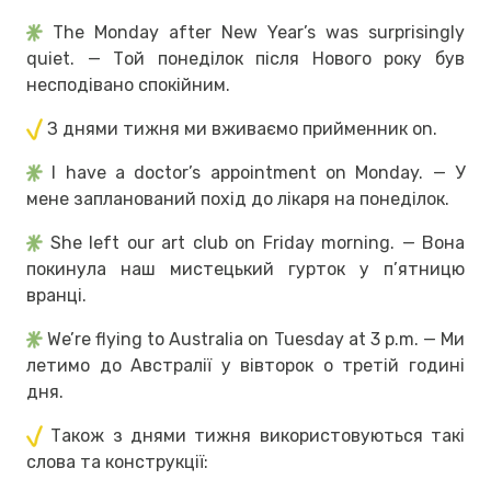
The Monday after New Year’s was surprisingly
quiet. — Той понеділок після Нового року був
несподівано спокійним.
З днями тижня ми вживаємо прийменник on.
I have a doctor’s appointment on Monday. — У
мене запланований похід до лікаря на понеділок.
She left our art club on Friday morning. — Вона
покинула наш мистецький гурток у п’ятницю
вранці.
We’re flying to Australia on Tuesday at 3 p.m. — Ми
летимо до Австралії у вівторок о третій годині
дня.
Також з днями тижня використовуються такі
слова та конструкції: