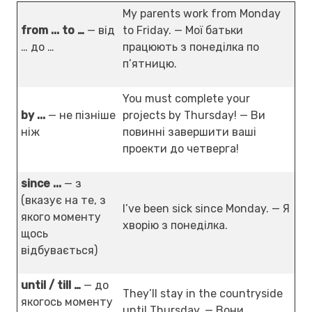
My parents work from Monday
from ... to …
— від
to Friday. — Мої батьки
… до …
працюють з понеділка по
п’ятницю.
You must complete your
by ...
— не пізніше
projects by Thursday! — Ви
ніж
повинні завершити ваші
проекти до четверга!
since
...
— з
(вказує на те, з
I’ve been sick since Monday. — Я
якого моменту
хворію з понеділка.
щось
відбувається)
until / till
…
— до
They’ll stay in the countryside
якогось моменту
until Thursday. — Вони