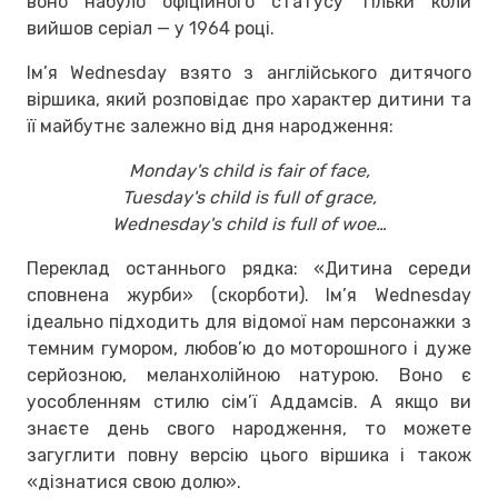
воно набуло офіційного статусу тільки коли
вийшов серіал — у 1964 році.
Ім’я Wednesday взято з англійського дитячого
віршика, який розповідає про характер дитини та
її майбутнє залежно від дня народження:
Monday's child is fair of face,
Tuesday's child is full of grace,
Wednesday's child is full of woe…
Переклад останнього рядка: «Дитина середи
сповнена журби» (скорботи). Ім’я Wednesday
ідеально підходить для відомої нам персонажки з
темним гумором, любов’ю до моторошного і дуже
серйозною, меланхолійною натурою. Воно є
уособленням стилю сім’ї Аддамсів. А якщо ви
знаєте день свого народження, то можете
загуглити повну версію цього віршика і також
«дізнатися свою долю».