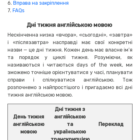
6.
Вправа на закріплення
7.
FAQs
Дні тижня англійською мовою
Нескінченна низка «вчора», «сьогодні», «завтра»
і «післязавтра» насправді має свої конкретні
назви — це дні тижня. Кожен день має власне ім’я
та порядок у циклі тижня. Розуміючи, як
називаються і читаються days of the week, ми
зможемо точніше орієнтуватися у часі, планувати
справи і спілкуватися англійською. Тож
розпочнемо з найпростішого і пригадаємо всі дні
тижня англійською мовою.
Дні тижня з
День тижня
англійською
англійською
та
Переклад
мовою
українською
транскрипцією