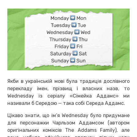
Якби в українській мові була традиція дослівного
перекладу імен, прізвищ і власних назв, то
Wednesday із серіалу «Сімейка Аддамс» ми
називали б Середою — така собі Середа Аддамс.
Цікаво знати, що ім’я Wednesday було придумане
для персонажки Чарльзом Аддамсом (автором
оригінальних коміксів The Addams Family), але