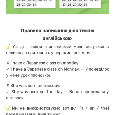
Правила написання днів тижня
англійською
Усі дні тижня в англійській мові пишуться з
великої літери, навіть у середині речення.
✗ I have a Japanese class on
monday
.
✓ I have a Japanese class on Monday. — У понеділок
у мене урок японської.
✗ She was born on
tuesday
.
✓ She was born on Tuesday. — Вона народилася у
вівторок.
Ми не використовуємо артиклі (a / an / the)
перед назвами днів тижня.