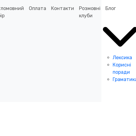
гломовний
Оплата
Контакти
Розмовні
Блог
ір
клуби
Лексика
Корисні
поради
Граматик