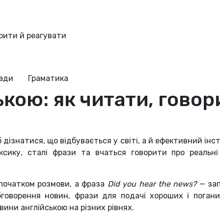
орити й реагувати
ради
Граматика
кою: як читати, говор
 дізнатися, що відбувається у світі, а й ефективний ін
ксику, сталі фрази та вчаться говорити про реальні 
 початком розмови, а фраза
Did you hear the news?
— зап
бговорення новин, фрази для подачі хороших і поганих
вини англійською на різних рівнях.