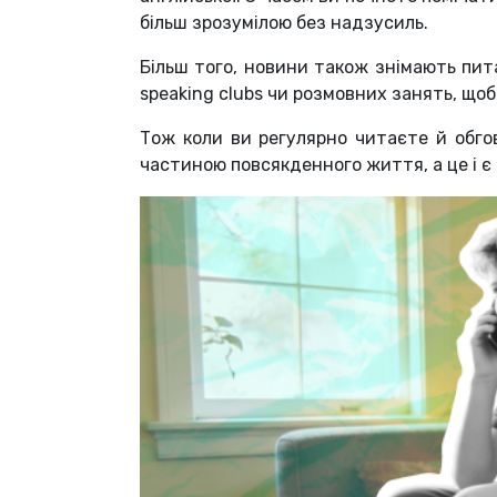
більш зрозумілою без надзусиль.
Більш того, новини також знімають пита
speaking clubs чи розмовних занять, що
Тож коли ви регулярно читаєте й обго
частиною повсякденного життя, а це і є