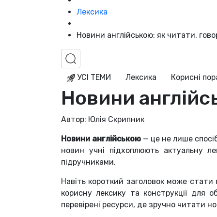
Лексика
Новини англійською: як читати, гов
УСІ ТЕМИ
Лексика
Корисні по
Новини англійсь
Автор: Юлія Скрипник
Новини англійською
— це не лише спосіб
новин учні підхоплюють актуальну ле
підручниками.
Навіть короткий заголовок може стати
корисну лексику та конструкції для о
перевірені ресурси, де зручно читати но