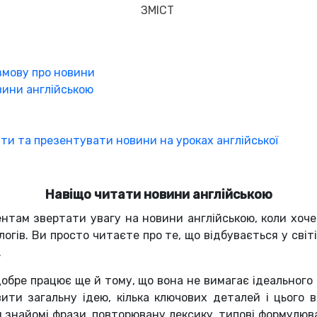
ЗМІСТ
озмову про новини
вини англійською
ати та презентувати новини на уроках англійської
Навіщо читати новини англійською
нтам звертати увагу на новини англійською, коли хоч
гів. Ви просто читаєте про те, що відбувається у світі
.
обре працює ще й тому, що вона не вимагає ідеального 
ити загальну ідею, кілька ключових деталей і цього
ти знайомі фрази, повторювану лексику, типові формулюв