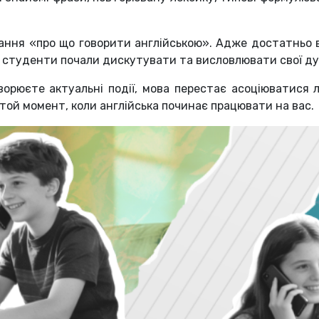
ння «про що говорити англійською». Адже достатньо всь
б студенти почали дискутувати та висловлювати свої ду
ворюєте актуальні події, мова перестає асоціюватися 
 той момент, коли англійська починає працювати на вас.