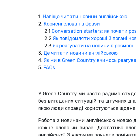
1.
Навіщо читати новини англійською
2.
Корисні слова та фрази
2.1
Conversation starters: як почати р
2.2
Як повідомляти хороші й погані но
2.3
Як реагувати на новини в розмові
3.
Де читати новини англійською
4.
Як ми в Green Country вчимось реагув
5.
FAQs
У Green Country ми часто радимо студе
без вигаданих ситуацій та штучних діало
якою люди справді користуються щодня
Робота з новинами англійською мовою д
кожне слово чи вираз. Достатньо влов
англійської. З часом ви почнете поміча