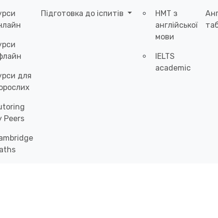
урси
Підготовка до іспитів
НМТ з
Ан
нлайн
англійської
таб
мови
урси
флайн
IELTS
academic
урси для
орослих
utoring
y Peers
ambridge
aths