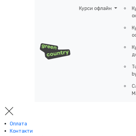
Курси офлайн
К
о
К
о
К
д
T
b
C
M
Оплата
Контакти