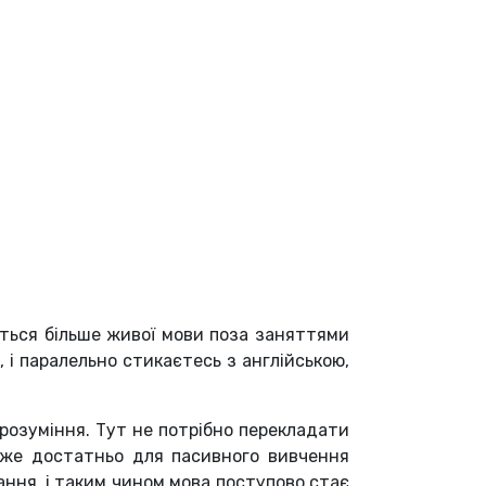
еться більше живої мови поза заняттями
, і паралельно стикаєтесь з англійською,
розуміння. Тут не потрібно перекладати
 вже достатньо для пасивного вивчення
ання, і таким чином мова поступово стає