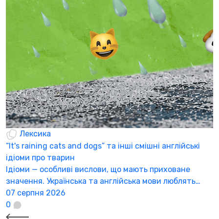
щ
С
п
п
0
Лексика
“It's raining cats and dogs” та інші смішні англійські
ідіоми про тварин
Ідіоми — особливі вислови, що мають приховане
значення. Українська та англійська мови люблять…
07 серпня 2026
0