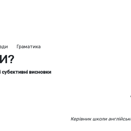
ради
Граматика
ТИ?
і субєктивні висновки
Керівник школи англійськ