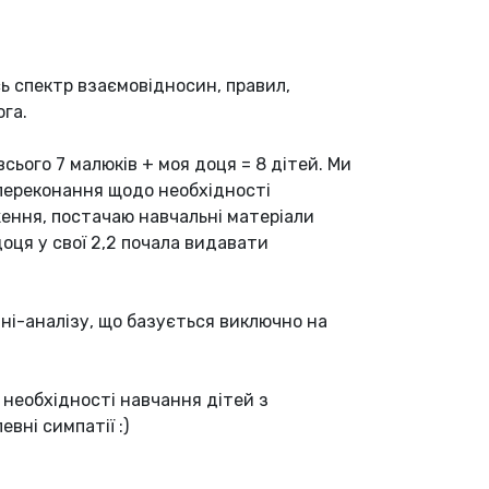
ь спектр взаємовідносин, правил,
ога.
 всього 7 малюків + моя доця = 8 дітей. Ми
 переконання щодо необхідності
ення, постачаю навчальні матеріали
 доця у свої 2,2 почала видавати
іні-аналізу, що базується виключно на
 необхідності навчання дітей з
вні симпатії :)