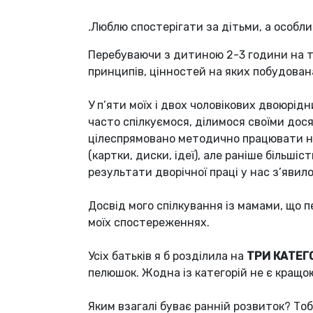
.
Люблю спостерігати за дітьми, а особлив
Перебуваючи з дитиною 2-3 години на т
принципів, цінностей на яких побудована 
У п’яти моїх і двох чоловікових двоюрідни
часто спілкуємося, ділимося своїми дос
цілеспрямовано методично працювати на
(картки, диски, ідеї), але раніше більші
результати дворічної праці у нас з’явило
Досвід мого спілкування із мамами, що 
моїх спостереженнях.
Усіх батьків я б розділила на
ТРИ КАТЕГО
пелюшок. Жодна із категорій не є кращою 
Яким взагалі буває ранній розвиток? То