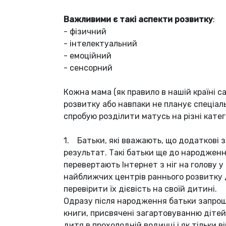
Важливими є такі аспекти розвитку
:
- фізичний
- інтелектуальний
- емоційний
- сенсорний
Кожна мама (як правило в нашій країні 
розвитку або навпаки не планує спеціаль
спробую розділити матусь на різні катего
1. Батьки, які вважають, що додаткові з
результат. Такі батьки ще до народжен
перевертають Інтернет з ніг на голову 
найближчих центрів раннього розвитку ді
перевірити їх дієвість на своїй дитині.
Одразу після народження батьки запрош
книги, присвячені загартовуванню дітей
дитя в прохолодній водичці і як тільки 