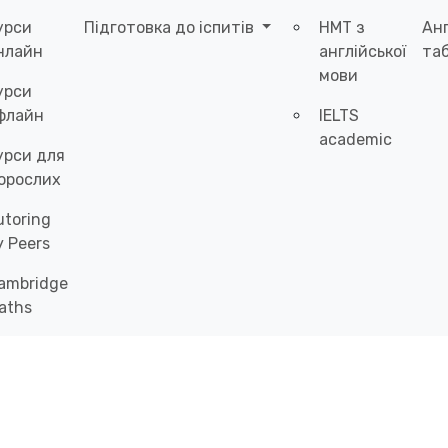
урси
Підготовка до іспитів
НМТ з
Ан
нлайн
англійської
таб
мови
урси
флайн
IELTS
academic
урси для
орослих
utoring
y Peers
ambridge
aths