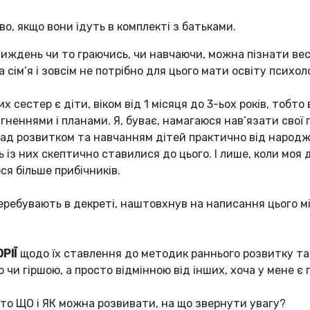
о, якщо вони ідуть в комплекті з батьками.
иждень чи то граючись, чи навчаючи, можна пізнати вес
сім’я і зовсім не потрібно для цього мати освіту психол
х сестер є діти, віком від 1 місяця до 3-ьох років, тобто
ягненнями і планами. Я, буває, намагаюся нав’язати свої
д розвитком та навчанням дітей практично від народж
сть із них скептично ставилися до цього. І лише, коли моя
ся більше прибічників.
перебувають в декреті, наштовхнув на написання цього м
РІЇ
щодо їх ставлення до методик раннього розвитку та
чи гіршою, а просто відмінною від інших, хоча у мене є пе
бто ЩО і ЯК можна розвивати, на що звернути увагу?