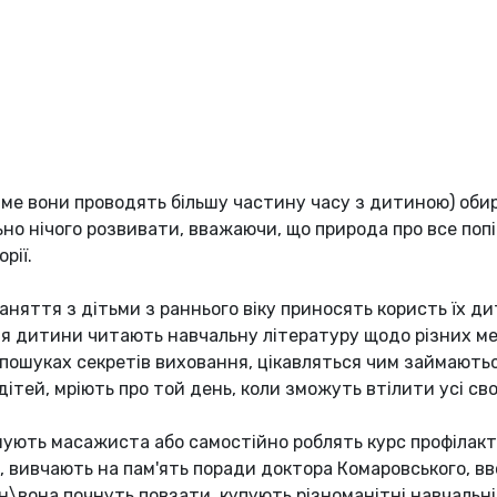
саме вони проводять більшу частину часу з дитиною) оби
но нічого розвивати, вважаючи, що природа про все попік
рії.
аняття з дітьми з раннього віку приносять користь їх ди
ня дитини читають навчальну літературу щодо різних ме
у пошуках секретів виховання, цікавляться чим займають
тей, мріють про той день, коли зможуть втілити усі свої
ують масажиста або самостійно роблять курс профілак
, вивчають на пам'ять поради доктора Комаровського, вв
він\вона почнуть повзати, купують різноманітні навчальн