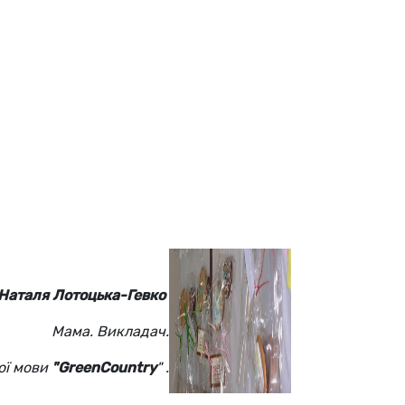
Наталя Лотоцька-Гевко
Мама. Викладач
.
ої мови
"GreenCountry
" .