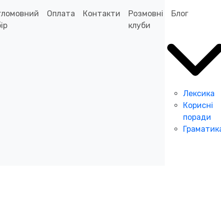
гломовний
Оплата
Контакти
Розмовні
Блог
ір
клуби
Лексика
Корисні
поради
Граматик