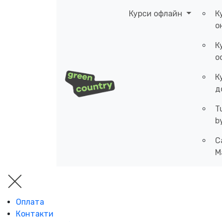
Курси офлайн
К
о
К
о
К
д
T
b
C
M
Оплата
Контакти