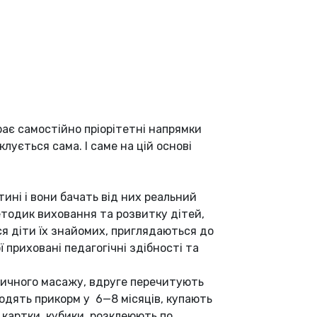
рає самостійно пріорітетні напрямки
лується сама. І саме на цій основі
тині і вони бачать від них реальний
тодик виховання та розвитку дітей,
ся діти їх знайомих, приглядаються до
 приховані педагогічні здібності та
тичного масажу, вдруге перечитують
одять прикорм у 6—8 місяців, купають
і картки, кубики, розклеюють по