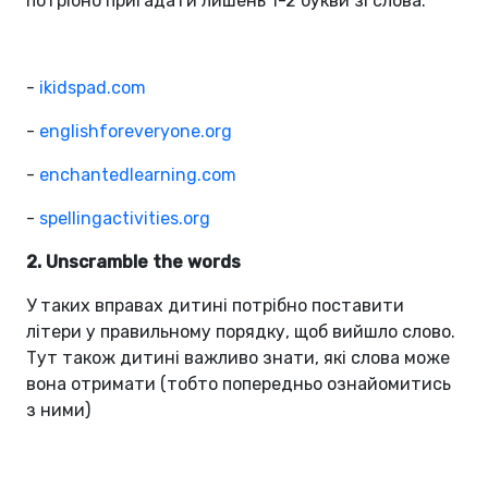
потрібно пригадати лишень 1-2 букви зі слова.
-
ikidspad.com
-
englishforeveryone.org
-
enchantedlearning.com
-
spellingactivities.org
2. Unscramble the words
У таких вправах дитині потрібно поставити
літери у правильному порядку, щоб вийшло слово.
Тут також дитині важливо знати, які слова може
вона отримати (тобто попередньо ознайомитись
з ними)