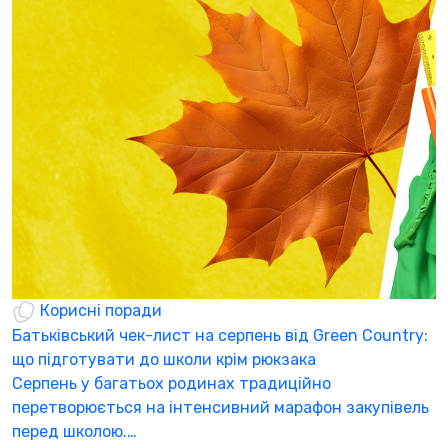
Корисні поради
Батьківський чек-лист на серпень від Green Country:
Н
що підготувати до школи крім рюкзака
а
Серпень у багатьох родинах традиційно
К
перетворюється на інтенсивний марафон закупівель
а
перед школою.…
3