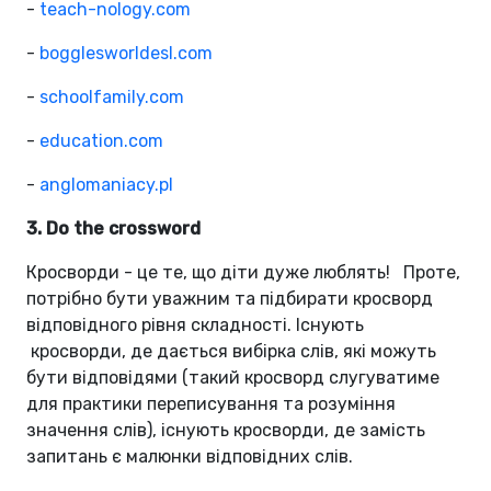
-
teach-nology.com
-
bogglesworldesl.com
-
schoolfamily.com
-
education.com
-
anglomaniacy.pl
3. Do the crossword
Кросворди - це те, що діти дуже люблять! Проте,
потрібно бути уважним та підбирати кросворд
відповідного рівня складності. Існують
кросворди, де дається вибірка слів, які можуть
бути відповідями (такий кросворд слугуватиме
для практики переписування та розуміння
значення слів), існують кросворди, де замість
запитань є малюнки відповідних слів.