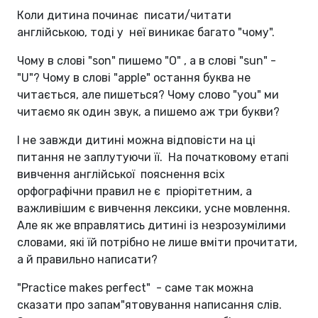
Коли дитина починає писати/читати
англійською, тоді у неї виникає багато "чому".
Чому в слові "son" пишемо "O" , а в слові "sun" -
"U"? Чому в слові "apple" остання буква не
читається, але пишеться? Чому слово "you" ми
читаємо як один звук, а пишемо аж три букви?
І не завжди дитині можна відповісти на ці
питання не заплутуючи її. На початковому етапі
вивчення англійської пояснення всіх
орфографічни правил не є пріорітетним, а
важливішим є вивчення лексики, усне мовлення.
Але як же вправлятись дитині із незрозумілими
словами, які їй потрібно не лише вміти прочитати,
а й правильно написати?
"Practice makes perfect" - саме так можна
сказати про запам"ятовування написання слів.