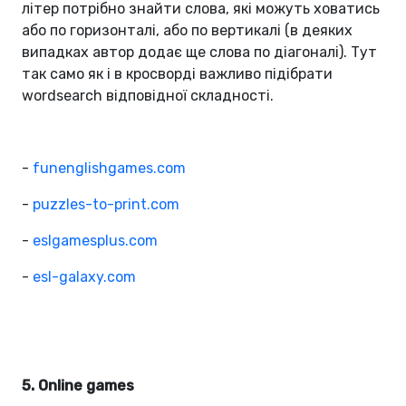
літер потрібно знайти слова, які можуть ховатись
або по горизонталі, або по вертикалі (в деяких
випадках автор додає ще слова по діагоналі). Тут
так само як і в кросворді важливо підібрати
wordsearch відповідної складності.
-
funenglishgames.com
-
puzzles-to-print.com
-
eslgamesplus.com
-
esl-galaxy.com
5. Online games