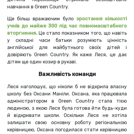
навчання в Green Country.
Ще більш вражаючим було
зростання кількості
учнів до майже 300 під час повномасштабного
вторгнення.
Це стало показником того, що навіть
у складні часи батьки розуміють цінність
англійської для майбутнього своїх дітей і
довіряють Green Country. Як каже Леся, це дає
дітям ще один козир в рукаві.
Важливість команди
Леся наголошує, що ніколи б не відкрила власну
школу без Оксани Маніли. Оксана, яка працювала
адміністратором в Green Country стала тією
людиною, з якою Леся була готова йти будь-куди
й відкривати школи. Оскільки Леся не хотіла
залишати свою основну роботу регіональною
керівницею, Оксана погодилася стати керівницею