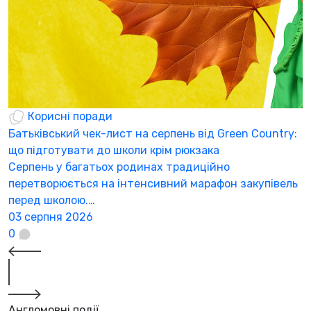
Корисні поради
Батьківський чек-лист на серпень від Green Country:
Н
що підготувати до школи крім рюкзака
а
Серпень у багатьох родинах традиційно
К
перетворюється на інтенсивний марафон закупівель
а
перед школою.…
3
03 серпня 2026
0
Англомовні події..