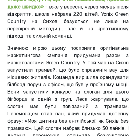
дуже швидко
»
– вже у вересні, через місяць після
відкриття, школа набрала 220 дітей. Успіх Green
Country на Сихові базується не лише на
перевіреній методиці, але й на креативному
підході та сильній команді.
Значною мірою цьому посприяла оригінальна
маркетингова кампанія, придумана разом з
маркетологами Green Country. У той час на Сихів
запустили трамвай, що було справжнім вау для
місцевих жителів. Команда вирішила орендувати
білборд поруч з офісом, що був у проїзному місці.
Вони запустили конкурс на слоган для цього
бігборда в одній з груп. Леся жартувала, що
слоган має бути повʼязаний з трамваєм.
Переможцем став пан, який придумав дотепну
фразу:
«
Моя дитина без англійської, як Сихів без
трамваю
»
. Цей слоган набрав близько 50 лайків, і
дитина переможця отримала безкоштовне