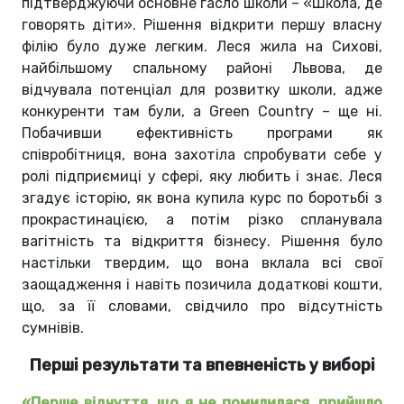
підтверджуючи основне гасло школи –
«
Школа, де
говорять діти
»
. Рішення відкрити першу власну
філію було дуже легким. Леся жила на Сихові,
найбільшому спальному районі Львова, де
відчувала потенціал для розвитку школи, адже
конкуренти там були, а Green Country – ще ні.
Побачивши ефективність програми як
співробітниця, вона захотіла спробувати себе у
ролі підприємиці у сфері, яку любить і знає. Леся
згадує історію, як вона купила курс по боротьбі з
прокрастинацією, а потім різко спланувала
вагітність та відкриття бізнесу. Рішення було
настільки твердим, що вона вклала всі свої
заощадження і навіть позичила додаткові кошти,
що, за її словами, свідчило про відсутність
сумнівів.
Перші результати та впевненість у виборі
«
Перше відчуття, що я не помилилася, прийшло