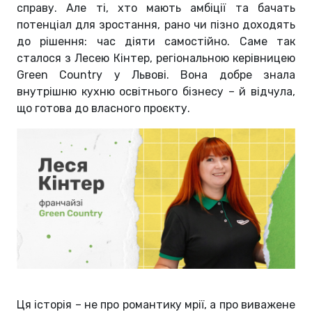
справу. Але ті, хто мають амбіції та бачать
потенціал для зростання, рано чи пізно доходять
до рішення: час діяти самостійно. Саме так
сталося з Лесею Кінтер, регіональною керівницею
Green Country у Львові. Вона добре знала
внутрішню кухню освітнього бізнесу – й відчула,
що готова до власного проєкту.
Ця історія – не про романтику мрії, а про виважене