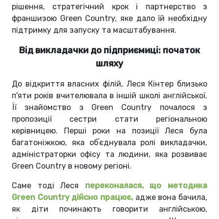
рішення, стратегічний крок і партнерство з
франшизою Green Country, яке дало їй необхідну
підтримку для запуску та масштабування.
Від викладачки до підприємиці: початок
шляху
До відкриття власних філій, Леся Кінтер близько
п'яти років вчителювала в іншій школі англійської.
Її знайомство з Green Country почалося з
пропозиції сестри стати регіональною
керівницею. Перші роки на позиції Леся була
багатоніжкою, яка обʼєднувала ролі викладачки,
адміністраторки офісу та людини, яка розвиває
Green Country в новому регіоні.
Саме тоді Леся
переконалася, що методика
Green Country дійсно працює,
адже вона бачила,
як діти починають говорити англійською,