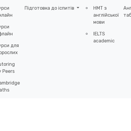
урси
Підготовка до іспитів
НМТ з
Ан
нлайн
англійської
таб
мови
урси
флайн
IELTS
academic
урси для
орослих
utoring
y Peers
ambridge
aths