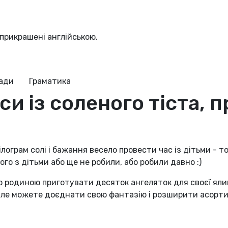
 прикрашені англійською.
ради
Граматика
си із соленого тіста, 
лограм солі і бажання весело провести час із дітьми - тод
ого з дітьми або ще не робили, або робили давно :)
 родиною приготувати десяток ангеляток для своєї ялинк
але можете доєднати свою фантазію і розширити асорт