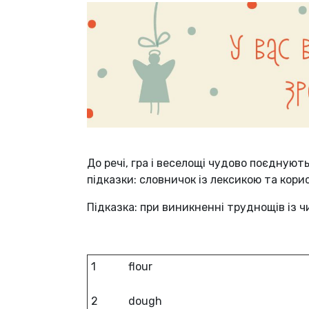
До речі, гра і веселощі чудово поєднують
підказки: словничок із лексикою та кор
Підказка: при виникненні труднощів із
1
flour
2
dough