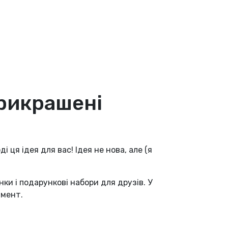
прикрашені
і ця ідея для вас! Ідея не нова, але (я
и і подарункові набори для друзів. У
имент.