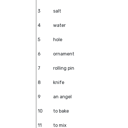
3
salt
4
water
5
hole
6
ornament
7
rolling pin
8
knife
9
an angel
10
to bake
11
to mix