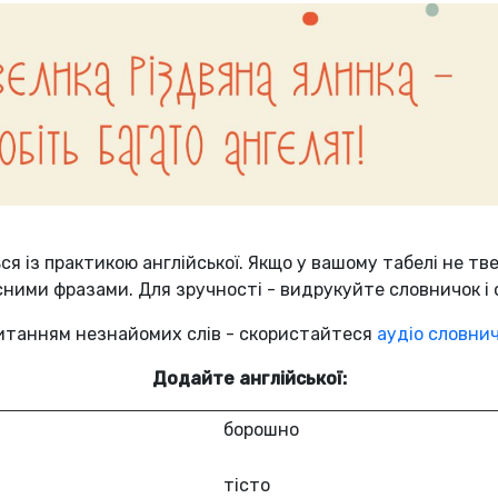
ся із практикою англійської. Якщо у вашому табелі не тве
исними фразами. Для зручності - видрукуйте словничок і
 читанням незнайомих слів - скористайтеся
аудіо словни
Додайте англійської:
борошно
тісто