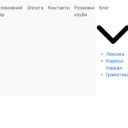
гломовний
Оплата
Контакти
Розмовні
Блог
ір
клуби
Лексика
Корисні
поради
Граматик