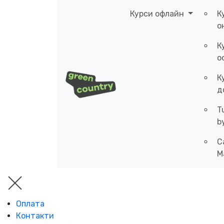
Курси офлайн
К
о
К
о
К
д
T
b
C
M
Оплата
Контакти