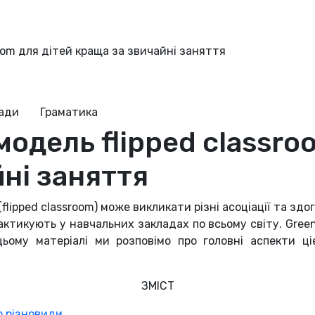
room для дітей краща за звичайні заняття
ради
Граматика
модель flipped classro
ні заняття
ipped classroom) може викликати різні асоціації та здо
актикують у навчальних закладах по всьому світу. Green 
 цьому матеріалі ми розповімо про головні аспекти ці
ЗМІСТ
о різновиди