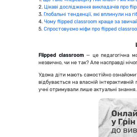
2.
Цікаві дослідження викладачів про fli
3.
Глобальні тенденції, які вплинули на 
4.
Чому flipped classroom краще за звича
5.
Спростовуємо міфи про flipped classro
Flipped classroom
— це педагогічна мо
незвично, чи не так? Але насправді нічо
Удома діти мають самостійно ознайомит
відбувається на власній інтерактивній
учні отримували лише актуальні знання.