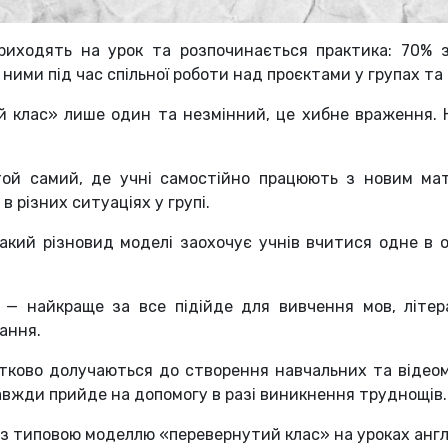
риходять на урок та розпочинається практика: 70% 
ними під час спільної роботи над проєктами у групах та 
 клас» лише один та незмінний, це хибне враження. На
ой самий, де учні самостійно працюють з новим мат
 різних ситуаціях у групі.
кий різновид моделі заохочує учнів вчитися одне в о
— найкраще за все підійде для вивчення мов, літера
вання.
стково долучаються до створення навчальних та відеом
завжди прийде на допомогу в разі виникнення труднощів
 з типовою моделлю «перевернутий клас» на уроках англ