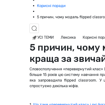
Корисні поради
5 причин, чому модель flipped class
УСІ ТЕМИ
Лексика
Корисні по
5 причин, чому 
краща за звичай
Словосполучення «перевернутий клас» (fl
більше 15 років цю систему навчання пр
яка запровадила flipped classroom. У
спростуємо декілька міфів.
1.
Що таке «перевернутий клас» і які йог