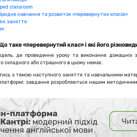
pped classroom
гібридне навчання та розвиток «перевернутих класів»
йні заняття
om
Що таке «перевернутий клас» і які його різновид
дель, де проведення уроку та виконання домашніх з
го складного або страшного в цьому немає.
ись з темою наступного заняття та навчальними матері
 платформі: завдання розробляються нашим методичним