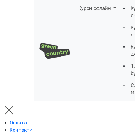
Курси офлайн
К
о
К
о
К
д
T
b
C
M
Оплата
Контакти