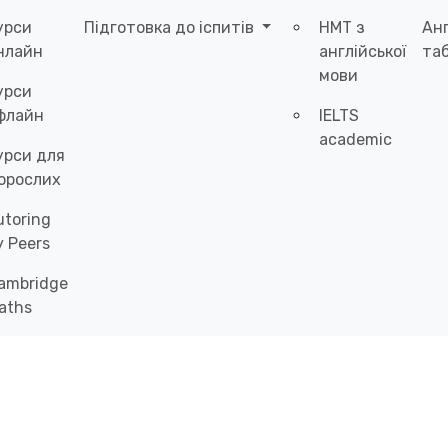
урси
Підготовка до іспитів
НМТ з
Ан
нлайн
англійської
таб
мови
урси
флайн
IELTS
academic
урси для
орослих
utoring
y Peers
ambridge
aths