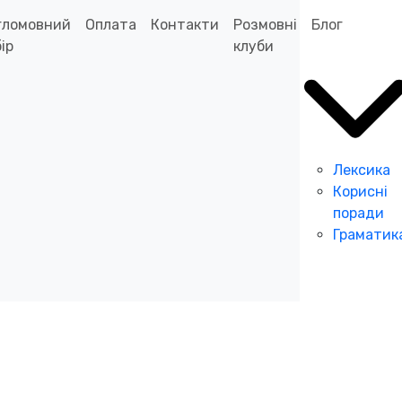
гломовний
Оплата
Контакти
Розмовні
Блог
ір
клуби
Лексика
Корисні
поради
Граматик