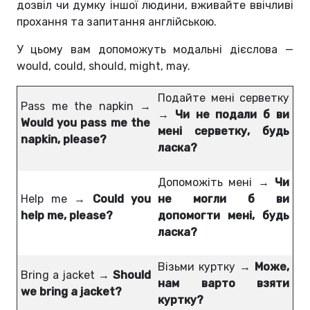
дозвіл чи думку іншої людини, вживайте ввічливі
прохання та запитання англійською.
У цьому вам допоможуть модальні дієслова —
would, could, should, might, may.
Подайте мені серветку
Pass me the napkin →
→
Чи не подали б ви
Would you pass me the
мені серветку, будь
napkin, please?
ласка?
Допоможіть мені →
Чи
Help me →
Could you
не могли б ви
help me, please?
допомогти мені, будь
ласка?
Візьми куртку →
Може,
Bring a jacket →
Should
нам варто взяти
we bring a jacket?
куртку?