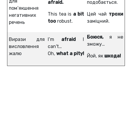
для
afraid.
подобається.
пом’якшення
This tea is
a bit
Цей чай
трохи
негативних
too
robust.
заміцний.
речень
Боюся,
я не
Вирази для
I’m
afraid
I
зможу…
висловлення
can't…
жалю
Oh,
what a pity!
Йой, як
шкода!