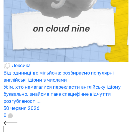
Лексика
Від одиниці до мільйона: розбираємо популярні
П
англійські ідіоми з числами
Ч
Усім, хто намагалися перекласти англійську ідіому
с
буквально, знайоме таке специфічне відчуття
2
розгубленості.…
30 червня 2026
0