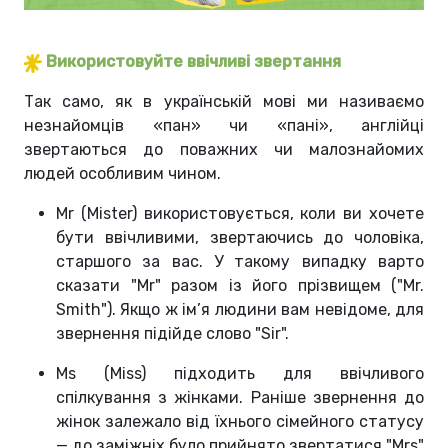
Використовуйте ввічливі звертання
Так само, як в українській мові ми називаємо
незнайомців «пан» чи «пані», англійці
звертаються до поважних чи малознайомих
людей особливим чином.
Mr (Mister) використовується, коли ви хочете
бути ввічливими, звертаючись до чоловіка,
старшого за вас. У такому випадку варто
сказати "Mr" разом із його прізвищем ("Mr.
Smith"). Якщо ж ім’я людини вам невідоме, для
звернення підійде слово "Sir".
Ms (Miss) підходить для ввічливого
спілкування з жінками. Раніше звернення до
жінок залежало від їхнього сімейного статусу
— до заміжніх було прийнято звертатися "Mrs"