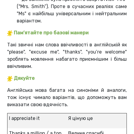
("Mrs. Smith”). Проте в сучасних реаліях саме
"Ms" є найбільш універсальним і нейтральним
варіантом.
Пам’ятайте про базові манери
Такі звичні нам слова ввічливості в англійській як
"please", "excuse me", "thanks", "you’re welcome"
зроблять мовлення набагато приємнішим і більш
ввічливим.
Дякуйте
Англійська мова багата на синоніми й аналоги,
тож існує чимало варіантів, що допоможуть вам
виказати свою вдячність.
I appreciate it
Я ціную це
Thanks a million / a ton
Велике спасибі