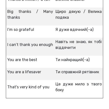
Big thanks / Many
Щиро дякую / Велика
thanks
подяка
I’m so grateful
Я дуже вдячний(-а)
Навіть не знаю, як тобі
I can’t thank you enough
віддячити
You are the best
Ти найкращий(-а)
You are a lifesaver
Ти справжній рятівник
Це дуже мило з твого
That's very kind of you
боку