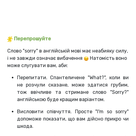
Перепрошуйте
Слово "sorry" в англійській мові має неабияку силу,
і не завжди означає вибачення
Натомість воно
може слугувати вам, аби:
Перепитати. Спантеличене "What?", коли ви
не розчули сказане, може здатися грубим,
тож ввічливе та стримане слово "Sorry?"
англійською буде кращим варіантом.
Висловити співчуття. Просте "I'm so sorry"
допоможе показати, що вам дійсно прикро чи
шкода.