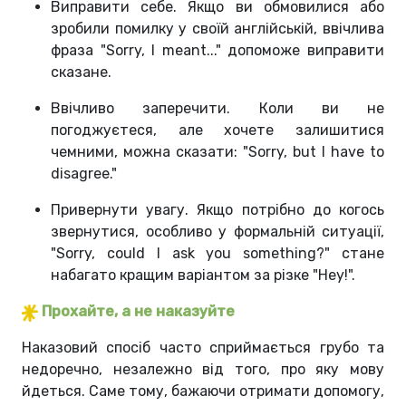
Виправити себе. Якщо ви обмовилися або
зробили помилку у своїй англійській, ввічлива
фраза "Sorry, I meant..." допоможе виправити
сказане.
Ввічливо заперечити. Коли ви не
погоджуєтеся, але хочете залишитися
чемними, можна сказати: "Sorry, but I have to
disagree."
Привернути увагу. Якщо потрібно до когось
звернутися, особливо у формальній ситуації,
"Sorry, could I ask you something?" стане
набагато кращим варіантом за різке "Hey!".
Прохайте, а не наказуйте
Наказовий спосіб часто сприймається грубо та
недоречно, незалежно від того, про яку мову
йдеться. Саме тому, бажаючи отримати допомогу,