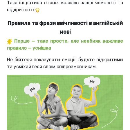
Така ініціатива стане ознакою вашої чемності та
відкритості
Правила та фрази ввічливості в англійській
мові
Перше — таке просте, але неабияк важливе
правило — усмішка
Не бійтеся показувати емоції: будьте відкритими
та усміхайтеся своїм співрозмовникам.