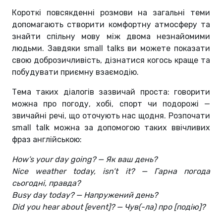
Короткі повсякденні розмови на загальні теми
допомагають створити комфортну атмосферу та
знайти спільну мову між двома незнайомими
людьми. Завдяки small talks ви можете показати
свою доброзичливість, дізнатися когось краще та
побудувати приємну взаємодію.
Тема таких діалогів зазвичай проста: говорити
можна про погоду, хобі, спорт чи подорожі —
звичайні речі, що оточують нас щодня. Розпочати
small talk можна за допомогою таких ввічливих
фраз англійською:
How’s your day going? — Як ваш день?
Nice weather today, isn’t it? — Гарна погода
сьогодні, правда?
Busy day today? — Напружений день?
Did you hear about [event]? — Чув(-ла) про [подію]?