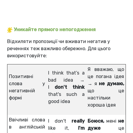
Уникайте прямого непогодження
Відхиляти пропозиції чи вживати негатив у
реченнях теж важливо обережно. Для цього
використовуйте:
Я вважаю, що
I think that’s a
Позитивні
це погана ідея
bad idea →
слова у
→ я
не думаю,
I
don't think
негативній
що це
that's such a
формі
настільки
good idea
хороша ідея
Ввічливі слова
I don't
really
Боюся,
мені
не
в англійській
like it,
I'm
дуже
це