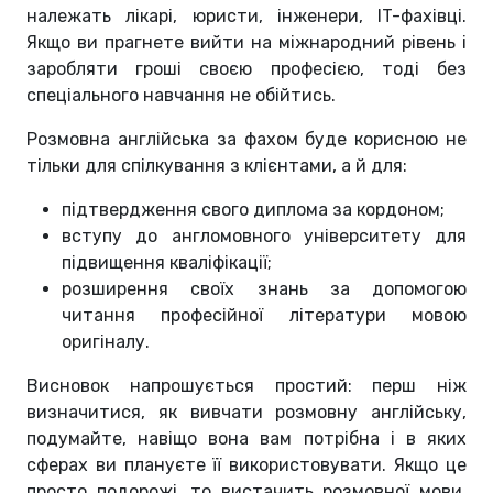
належать лікарі, юристи, інженери, IT-фахівці.
Якщо ви прагнете вийти на міжнародний рівень і
заробляти гроші своєю професією, тоді без
спеціального навчання не обійтись.
Розмовна англійська за фахом буде корисною не
тільки для спілкування з клієнтами, а й для:
підтвердження свого диплома за кордоном;
вступу до англомовного університету для
підвищення кваліфікації;
розширення своїх знань за допомогою
читання професійної літератури мовою
оригіналу.
Висновок напрошується простий: перш ніж
визначитися, як вивчати розмовну англійську,
подумайте, навіщо вона вам потрібна і в яких
сферах ви плануєте її використовувати. Якщо це
просто подорожі, то вистачить розмовної мови,