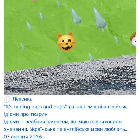
Б
щ
С
п
п
0
Лексика
“It's raining cats and dogs” та інші смішні англійські
ідіоми про тварин
Ідіоми — особливі вислови, що мають приховане
значення. Українська та англійська мови люблять…
07 серпня 2026