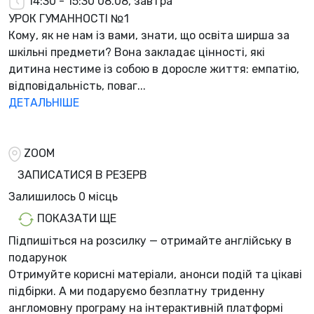
14:30 - 15:30
08.08, завтра
УРОК ГУМАННОСТІ №1
Кому, як не нам із вами, знати, що освіта ширша за
шкільні предмети? Вона закладає цінності, які
дитина нестиме із собою в доросле життя: емпатію,
відповідальність, поваг...
ДЕТАЛЬНІШЕ
ZOOM
ЗАПИСАТИСЯ В РЕЗЕРВ
Залишилось
0 місць
ПОКАЗАТИ ЩЕ
Підпишіться на розсилку — отримайте англійську в
подарунок
Отримуйте корисні матеріали, анонси подій та цікаві
підбірки. А ми
подаруємо безплатну триденну
англомовну програму
на інтерактивній платформі