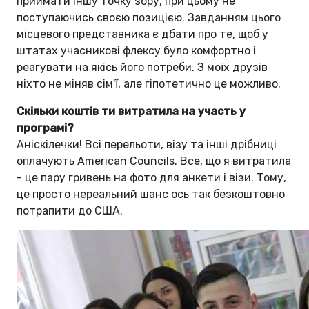
приймати іншу точку зору, при цьому не
поступаючись своєю позицією. Завданням цього
місцевого представника є дбати про те, щоб у
штатах учасникові флексу було комфортно і
реагувати на якісь його потреби. З моїх друзів
ніхто не міняв сім'ї, але гіпотетично це можливо.
Скільки коштів ти витратила на участь у
програмі?
Аніскілечки! Всі перельоти, візу та інші дрібниці
оплачують American Councils. Все, що я витратила
- це пару гривень на фото для анкети і візи. Тому,
це просто нереальний шанс ось так безкоштовно
потрапити до США.