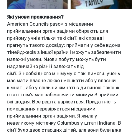
Які умови проживання?
American Councils разом з місцевими
приймальними організаціями обирають для
прийому учнів тільки такі сім'ї, які справді
прагнуть такого досвіду: приймати у себе вдома
тінейджерів з іншої країни і можуть забезпечити
належні умови. Умови побуту можуть бути
надзвичайно різні і залежать від
сім'ї. З необхідного мінімуму є такі вимоги: учень
має мати власне ліжко і мешкати або у власній
кімнаті, або у спільній кімнаті з дитиною такої ж
статі і сім'я має забезпечити мінімум 3 прийоми
їжі щодня. Все решта варіюється. Придатність
помешкання перевіряється місцевими
приймальними організаціями. Я жила у
невеликому містечку Columbus у штаті Indiana. В
сім'ї було двоє старших дітей, але вони були вже