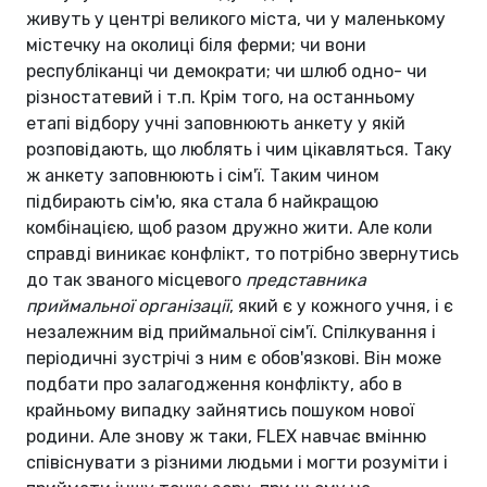
живуть у центрі великого міста, чи у маленькому
містечку на околиці біля ферми; чи вони
республіканці чи демократи; чи шлюб одно- чи
різностатевий і т.п. Крім того, на останньому
етапі відбору учні заповнюють анкету у якій
розповідають, що люблять і чим цікавляться. Таку
ж анкету заповнюють і сім'ї. Таким чином
підбирають сім'ю, яка стала б найкращою
комбінацією, щоб разом дружно жити. Але коли
справді виникає конфлікт, то потрібно звернутись
до так званого місцевого
представника
приймальної організації
, який є у кожного учня, і є
незалежним від приймальної сім'ї. Спілкування і
періодичні зустрічі з ним є обов'язкові. Він може
подбати про залагодження конфлікту, або в
крайньому випадку зайнятись пошуком нової
родини. Але знову ж таки, FLEX навчає вмінню
співіснувати з різними людьми і могти розуміти і