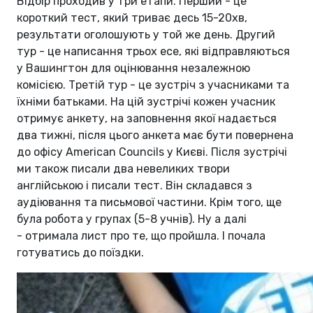
Відбір проходив у три етапи. Перший - це
короткий тест, який триває десь 15-20хв,
результати оголошують у той же день. Другий
тур - це написання трьох есе, які відправляються
у Вашингтон для оцінювання незалежною
комісією. Третій тур - це зустріч з учасниками та
їхніми батьками. На цій зустрічі кожен учасник
отримує анкету, на заповнення якої надається
два тижні, після цього анкета має бути повернена
до офісу American Councils у Києві. Після зустрічі
ми також писали два невеликих твори
англійською і писали тест. Він складався з
аудіювання та письмової частини. Крім того, ще
була робота у групах (5-8 учнів). Ну а далі
- отримала лист про те, що пройшла. І почала
готуватись до поїздки.