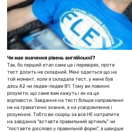
Чи має значення рівень англійської?
Так, бо перший етап саме це і перевіряє, проте
тест досить не складний. Мені здається що на
той момент, коли я складала тест, у мене був
десь А2 чи ледве-ледве B1. Тому ви повинні
розуміти, що саме вам кажуть і як на це
відповісти. Завдання на тесті більше направленні
не на граматичні знання, а на усвідомлення і
розуміння. Тобто ви скоріш за все НЕ натрапите
на завдання "вставте правильний артикль" чи
"поставте дієслово у правильній формі", а швидше