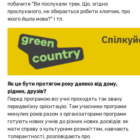
побачите "Ви послухали трек. Що, згідно
прослуханого, не збирається робити хлопчик, про
якого йшла мова?" і тп.
Як це бути протягом року далеко від дому,
рідних, друзів?
Перед програмою всі учні проходять так звану
передвиїзну орієнтацію. Там учасники програми
минулих років разом з організаторами програми
готують нових учнів до різних нових досвідів: як
мати справу з культурним розмаїттям, навчають
толерантності, розповідають про