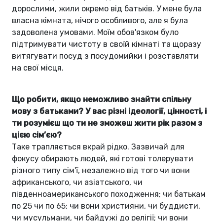
дорослими, жили окремо від батьків. У мене була
власна кімната, нічого особливого, але я була
задоволена умовами. Моїм обов'язком було
підтримувати чистоту в своїй кімнаті та щоразу
витягувати посуд з посудомийки і розставляти
на свої місця.
Що робити, якщо неможливо знайти спільну
мову з батьками? У вас різні ідеології, цінності, і
ти розумієш що ти не зможеш жити рік разом з
цією сім’єю?
Таке трапляється вкрай рідко. Зазвичай для
фокусу обирають людей, які готові толерувати
різного типу сім'ї, незалежно від того чи вони
африканського, чи азіатського, чи
південноамериканського походження; чи батькам
по 25 чи по 65; чи вони християни, чи буддисти,
чи мусульмани, чи байдужі до релігії; чи вони