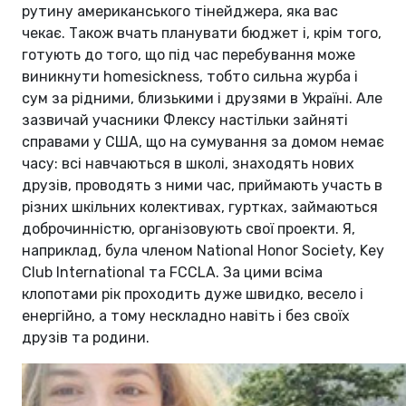
рутину американського тінейджера, яка вас
чекає. Також вчать планувати бюджет і, крім того,
готують до того, що під час перебування може
виникнути homesickness, тобто сильна журба і
сум за рідними, близькими і друзями в Україні. Але
зазвичай учасники Флексу настільки зайняті
справами у США, що на сумування за домом немає
часу: всі навчаються в школі, знаходять нових
друзів, проводять з ними час, приймають участь в
різних шкільних колективах, гуртках, займаються
доброчинністю, організовують свої проекти. Я,
наприклад, була членом National Honor Society, Key
Club International та FCCLA. За цими всіма
клопотами рік проходить дуже швидко, весело і
енергійно, а тому нескладно навіть і без своїх
друзів та родини.